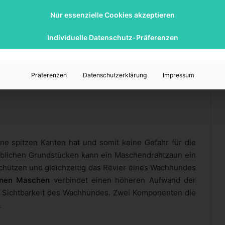
aun für die Teilung der einzelnen Parzellen notwendig.
Nur essenzielle Cookies akzeptieren
bene Lichtdurchlässigkeit, sondern erfüllt auch das
en und gesehen werden!“. Ihre mit liebe aufgezogenen
Individuelle Datenschutz-Präferenzen
zt, aber keineswegs versteckt. Da es feine Maschen
tzer entscheiden ob er vor Kleintieren schützen muss
en lassen kann. Bei der
Gartengestaltung
sollte die Art
Präferenzen
Datenschutzerklärung
Impressum
n wenn der Zaun einmal steht, dann wäre die falsche
eine spitzen Kanten hat und somit keine Gefahr für die
rieblichen Grundstücken kann ein Maschendrahtzaun ein
chützen und gleichzeitig das Revier eines Wachhundes
inen Maschen
verbindet einen höheren Aufwand der
 Sichtbarkeit des Wachhundes. Zwei Komponenten die
.