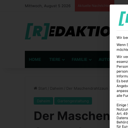
Mittwoch, August 5 2026
Aktuelle Nachrichten
Wir be
Wenn Si
möchte
Wir ve
HOME
TIERE
FAMILIE
AUTO
BÜ
essenz
Person
person
Inform
Es best
Angebo
Start
/
Daheim
/
Der Maschendrahtzaun | Anwendu
anpass
alle F
Daheim
Gartengestaltung
Einige
Nutzun
Der Maschendra
Art. 49
Datens
Behörd
für Eu