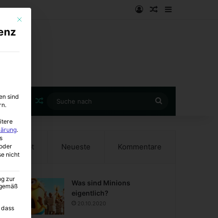
Anmelden
Zufälliger Artike
Sidebar
Mit diesem Button wird der Dialog geschlossen. Seine Funktionalität ist i
enz
en sind
Zufälliger Artikel
Suche
rn.
nach
itere
lärung
.
s
Beliebt
Neueste
Kommentare
oder
se nicht
ng zur
Was sind Minions
A gemäß
eigentlich?
20.10.2020
 dass