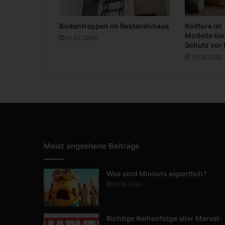
n
d
Bodentreppen im Bestandshaus
Rolltore im
M
Modelle bie
ä
01.07.2026
Schutz vor 
d
11.08.2025
c
h
e
n
Meist angsehene Beiträge
Was sind Minions eigentlich?
20.10.2020
Richtige Reihenfolge aller Marvel-