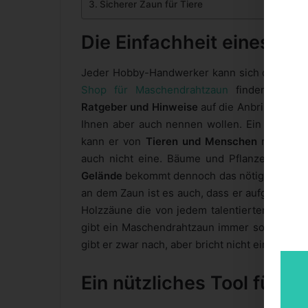
Sicherer Zaun für Tiere
Die Einfachheit eines M
Jeder Hobby-Handwerker kann sich den Zaun 
Shop für Maschendrahtzaun
finden Sie ne
Ratgeber und Hinweise
auf die Anbringung des
Ihnen aber auch nennen wollen. Ein großer Pl
kann er von
Tieren und Menschen
nur schwe
auch nicht eine. Bäume und Pflanzen könn
Gelände
bekommt dennoch das nötige Licht um
an dem Zaun ist es auch, dass er aufgrund sei
Holzzäune die von jedem talentierten Sport
gibt ein Maschendrahtzaun immer so ein, dass 
gibt er zwar nach, aber bricht nicht ein.
Ein nützliches Tool für d