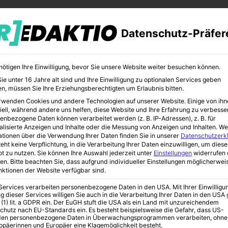
Datenschutz-Präfer
nötigen Ihre Einwilligung, bevor Sie unsere Website weiter besuchen können.
e unter 16 Jahre alt sind und Ihre Einwilligung zu optionalen Services geben
n, müssen Sie Ihre Erziehungsberechtigten um Erlaubnis bitten.
rwenden Cookies und andere Technologien auf unserer Website. Einige von ihn
CHER
BILDUNG
KUNST
iell, während andere uns helfen, diese Website und Ihre Erfahrung zu verbesse
enbezogene Daten können verarbeitet werden (z. B. IP-Adressen), z. B. für
alisierte Anzeigen und Inhalte oder die Messung von Anzeigen und Inhalten.
We
ationen über die Verwendung Ihrer Daten finden Sie in unserer
Datenschutzerk
eht keine Verpflichtung, in die Verarbeitung Ihrer Daten einzuwilligen, um diese
t zu nutzen.
Sie können Ihre Auswahl jederzeit unter
Einstellungen
widerrufen 
ng & Informationen
en.
Bitte beachten Sie, dass aufgrund individueller Einstellungen möglicherwei
unktionen der Website verfügbar sind.
 Services verarbeiten personenbezogene Daten in den USA. Mit Ihrer Einwilligu
g dieser Services willigen Sie auch in die Verarbeitung Ihrer Daten in den US
htzaun |
 (1) lit. a GDPR ein. Der EuGH stuft die USA als ein Land mit unzureichendem
chutz nach EU-Standards ein. Es besteht beispielsweise die Gefahr, dass US-
en personenbezogene Daten in Überwachungsprogrammen verarbeiten, ohne
ropäerinnen und Europäer eine Klagemöglichkeit besteht.