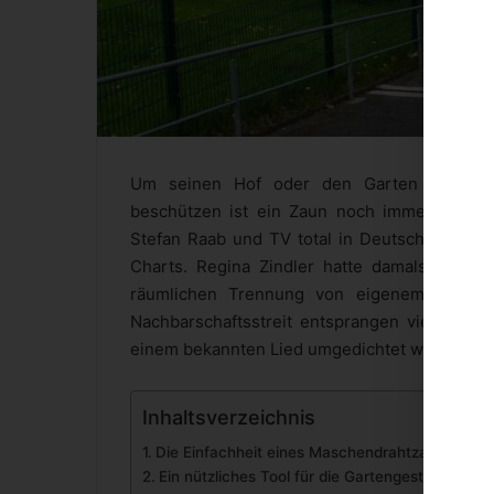
Um seinen Hof oder den Garten vor unge
beschützen ist ein Zaun noch immer das Ma
Stefan Raab und TV total in Deutschland gro
Charts. Regina Zindler hatte damals schon 
räumlichen Trennung von eigenem Besitz
Nachbarschaftsstreit entsprangen viele witz
einem bekannten Lied umgedichtet worden si
Inhaltsverzeichnis
Die Einfachheit eines Maschendrahtzauns
Ein nützliches Tool für die Gartengestaltung