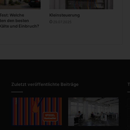
S
t
 Test: Welche
Kleinsteuerung
i
ten den besten
l
29.07.2025
Kälte und Einbruch?
Zuletzt veröffentlichte Beiträge
T