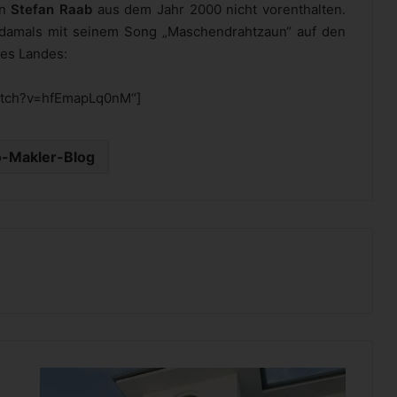
on
Stefan Raab
aus dem Jahr 2000 nicht vorenthalten.
damals mit seinem Song „Maschendrahtzaun“ auf den
es Landes:
watch?v=hfEmapLq0nM“]
-Makler-Blog
M
o