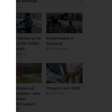
Neueste Beiträge
CEREC Hamburg | Ihr
Kindertheater in
Zahnarzt für CEREC
Duisburg
Zahnersatz
vor 3 Wochen
vor 3 Wochen
Deutschland soll
Pflege im Juni 2026
mehr arbeiten – aber
02.07.2026
wer betreut
eigentlich unsere
Kinder?