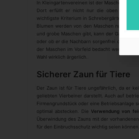
In Kleingartenvereinen ist der Maschendrahtz
Dort erfüllt er nicht nur die oben beschrie
wichtigste Kriterium in Schrebergärten: „Seh
Blumen werden von den Maschen nur geschüt
und grobe Maschen gibt, kann der Gartenbesi
oder ob er die Nachbarn sorgenfrei durchseh
der Maschen im Vorfeld bedacht werden, den
Wahl wirklich ärgerlich.
Sicherer Zaun für Tiere
Der Zaun ist für Tiere ungefährlich, da er k
geliebten Vierbeiner darstellt. Auch auf bet
Firmengrundstück oder eine Betriebsanlage s
optimal abstecken. Die
Verwendung von fe
Überwindung des Zauns mit der vorhandenen
für den Einbruchsschutz wichtig seien können