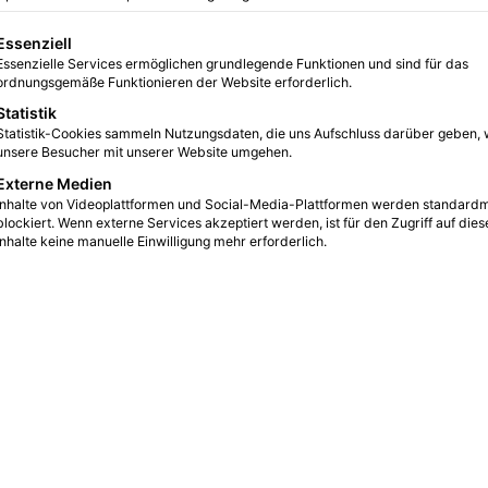
formationen
gt eine Liste der Service-Gruppen, für die eine Einwilligung erteilt we
Essenziell
Essenzielle Services ermöglichen grundlegende Funktionen und sind für das
11
2 Minuten gelesen
ordnungsgemäße Funktionieren der Website erforderlich.
Statistik
Statistik-Cookies sammeln Nutzungsdaten, die uns Aufschluss darüber geben, 
unsere Besucher mit unserer Website umgehen.
Externe Medien
Inhalte von Videoplattformen und Social-Media-Plattformen werden standard
blockiert. Wenn externe Services akzeptiert werden, ist für den Zugriff auf dies
Inhalte keine manuelle Einwilligung mehr erforderlich.