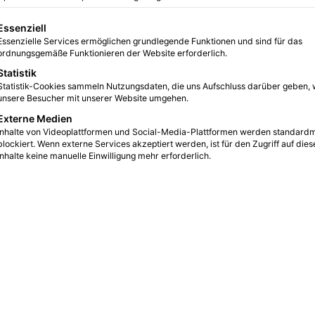
gt eine Liste der Service-Gruppen, für die eine Einwilligung erteilt we
Essenziell
Essenzielle Services ermöglichen grundlegende Funktionen und sind für das
0
5
4 Minuten gelesen
ordnungsgemäße Funktionieren der Website erforderlich.
Statistik
Statistik-Cookies sammeln Nutzungsdaten, die uns Aufschluss darüber geben, 
unsere Besucher mit unserer Website umgehen.
Externe Medien
Inhalte von Videoplattformen und Social-Media-Plattformen werden standard
blockiert. Wenn externe Services akzeptiert werden, ist für den Zugriff auf dies
Inhalte keine manuelle Einwilligung mehr erforderlich.