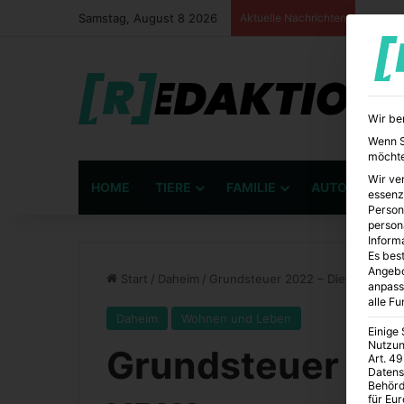
Samstag, August 8 2026
Aktuelle Nachrichten
Wir be
Wenn Si
möchte
Wir ve
HOME
TIERE
FAMILIE
AUTO
BÜ
essenz
Person
person
Inform
Es best
Angebo
Start
/
Daheim
/
Grundsteuer 2022 – Die Reform i
anpass
alle F
Daheim
Wohnen und Leben
Einige
Nutzun
Grundsteuer 202
Art. 49
Datens
Behörd
für Eu