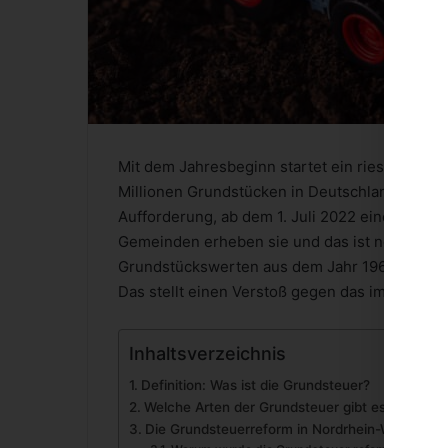
Mit dem Jahresbeginn startet ein riesiges Pr
Millionen Grundstücken in Deutschland. Immob
Aufforderung, ab dem 1. Juli 2022 eine Gru
Gemeinden erheben sie und das ist nötig, weil
Grundstückswerten aus dem Jahr 1964 in den 
Das stellt einen Verstoß gegen das im Grundg
Inhaltsverzeichnis
Definition: Was ist die Grundsteuer?
Welche Arten der Grundsteuer gibt es?
Die Grundsteuerreform in Nordrhein-Westfalen