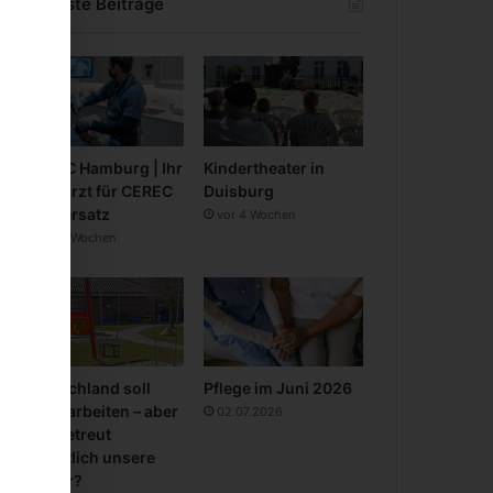
Neueste Beiträge
CEREC Hamburg | Ihr
Kindertheater in
Zahnarzt für CEREC
Duisburg
Zahnersatz
vor 4 Wochen
vor 3 Wochen
Deutschland soll
Pflege im Juni 2026
mehr arbeiten – aber
02.07.2026
wer betreut
eigentlich unsere
Kinder?