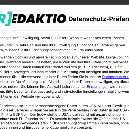
Datenschutz-Präfer
nötigen Ihre Einwilligung, bevor Sie unsere Website weiter besuchen können.
e unter 16 Jahre alt sind und Ihre Einwilligung zu optionalen Services geben
n, müssen Sie Ihre Erziehungsberechtigten um Erlaubnis bitten.
rwenden Cookies und andere Technologien auf unserer Website. Einige von ihn
CHER
BILDUNG
KUNST
iell, während andere uns helfen, diese Website und Ihre Erfahrung zu verbesse
enbezogene Daten können verarbeitet werden (z. B. IP-Adressen), z. B. für
alisierte Anzeigen und Inhalte oder die Messung von Anzeigen und Inhalten.
We
ationen über die Verwendung Ihrer Daten finden Sie in unserer
Datenschutzerk
eht keine Verpflichtung, in die Verarbeitung Ihrer Daten einzuwilligen, um diese
t zu nutzen.
Sie können Ihre Auswahl jederzeit unter
Einstellungen
widerrufen 
n NRW
en.
Bitte beachten Sie, dass aufgrund individueller Einstellungen möglicherwei
unktionen der Website verfügbar sind.
 Services verarbeiten personenbezogene Daten in den USA. Mit Ihrer Einwilligu
g dieser Services willigen Sie auch in die Verarbeitung Ihrer Daten in den US
2 – Die Reform in
 (1) lit. a GDPR ein. Der EuGH stuft die USA als ein Land mit unzureichendem
chutz nach EU-Standards ein. Es besteht beispielsweise die Gefahr, dass US-
en personenbezogene Daten in Überwachungsprogrammen verarbeiten, ohne
ropäerinnen und Europäer eine Klagemöglichkeit besteht.