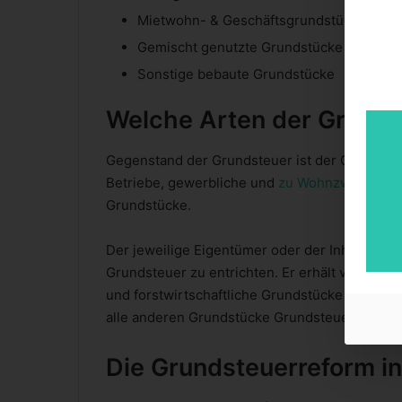
Mietwohn- & Geschäftsgrundstücke
Gemischt genutzte Grundstücke
Sonstige bebaute
Grundstücke
Welche Arten der Grunds
Gegenstand der Grundsteuer ist der Grundbesi
Betriebe, gewerbliche und
zu Wohnzwecken g
Grundstücke.
Der jeweilige Eigentümer oder der Inhaber ein
Grundsteuer zu entrichten. Er erhält von sei
und forstwirtschaftliche Grundstücke und Betr
alle anderen Grundstücke Grundsteuer B (bauli
Die Grundsteuerreform i