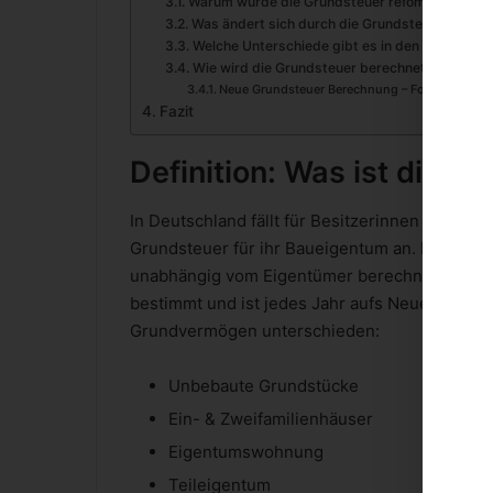
Warum wurde die Grundsteuer refomiert?
Was ändert sich durch die Grundsteuerreform
Welche Unterschiede gibt es in den einzelnen
Wie wird die Grundsteuer berechnet?
Neue Grundsteuer Berechnung – Formel:
Fazit
Definition: Was ist die G
In Deutschland fällt für Besitzerinnen und
Besi
Grundsteuer für ihr Baueigentum an. Die Grund
unabhängig vom Eigentümer berechnet. Die H
bestimmt und ist jedes Jahr aufs Neue fällig
Grundvermögen unterschieden:
Unbebaute
Grundstücke
Ein- & Zweifamilienhäuser
Eigentumswohnung
Teileigentum