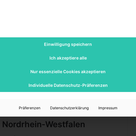
teuer gibt es?
Einwilligung speichern
tz, das heißt landwirtschaftliche Grundstücke und
Ich akzeptiere alle
enutzte Gebäude
samt Grundstücken sowie unbebaute
Nur essenzielle Cookies akzeptieren
es Erbbaurechts auf das Grundstück hat die
Individuelle Datenschutz-Präferenzen
ner Gemeinde einen entsprechenden Bescheid. Für land-
iebe wird die Grundsteuer A (agrarisch) erhoben, für
ch), ob bebaut oder nicht.
Präferenzen
Datenschutzerklärung
Impressum
n Nordrhein-Westfalen