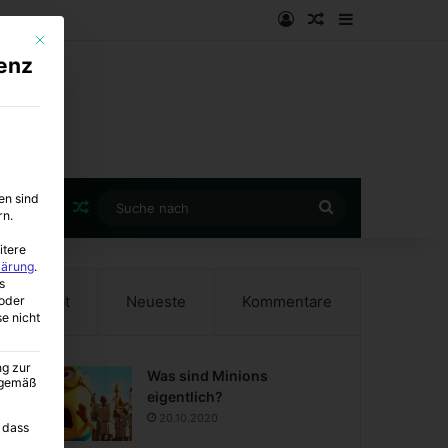
Anmelden
Zufälliger Artike
Sidebar
Mit diesem Button wird der Dialog geschlossen. Seine Funktionalität ist i
enz
en sind
Zufälliger Artikel
Suche
rn.
nach
itere
lärung
.
s
Beliebt
Neueste
Kommentare
oder
se nicht
ng zur
Was sind Minions
A gemäß
eigentlich?
20.10.2020
 dass