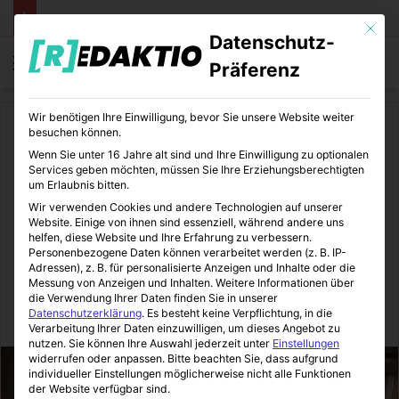
Mit die
Datenschutz-
Menü
S
Präferenz
Wir benötigen Ihre Einwilligung, bevor Sie unsere Website weiter
Start
/
Daheim
besuchen können.
Wenn Sie unter 16 Jahre alt sind und Ihre Einwilligung zu optionalen
Daheim
Renovieren
Services geben möchten, müssen Sie Ihre Erziehungsberechtigten
um Erlaubnis bitten.
Hausanbau | Kosten &
Wir verwenden Cookies und andere Technologien auf unserer
Website. Einige von ihnen sind essenziell, während andere uns
Kalkulation &
helfen, diese Website und Ihre Erfahrung zu verbessern.
Personenbezogene Daten können verarbeitet werden (z. B. IP-
Adressen), z. B. für personalisierte Anzeigen und Inhalte oder die
Projektmanagement
Messung von Anzeigen und Inhalten.
Weitere Informationen über
die Verwendung Ihrer Daten finden Sie in unserer
Datenschutzerklärung
.
Es besteht keine Verpflichtung, in die
Immo-Makler-Blog
04.06.2012
0
9
1 Minute Lesezeit
Verarbeitung Ihrer Daten einzuwilligen, um dieses Angebot zu
nutzen.
Sie können Ihre Auswahl jederzeit unter
Einstellungen
widerrufen oder anpassen.
Bitte beachten Sie, dass aufgrund
individueller Einstellungen möglicherweise nicht alle Funktionen
der Website verfügbar sind.