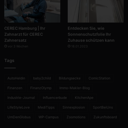
CEREC Hamburg | Ihr
Entdecken Sie, wie
Zahnarzt für CEREC
Sonnenschutzfolie Ihr
Zahnersatz
Zuhause schützen kann
vor 3 Wochen
18.01.2023
Tags
AutoHeldin
baby2child
Bildungsecke
ComicStation
Finanzen
FinanzOlymp
Immo-Makler-Blog
Industrie-Journal
Influencerbude
KitchenApe
LifeStyleLove
MediTipps
Sinnexplosion
SportBeiUns
UmDenGlobus
WP-Campus
Zoomotions
Zukunftsboard