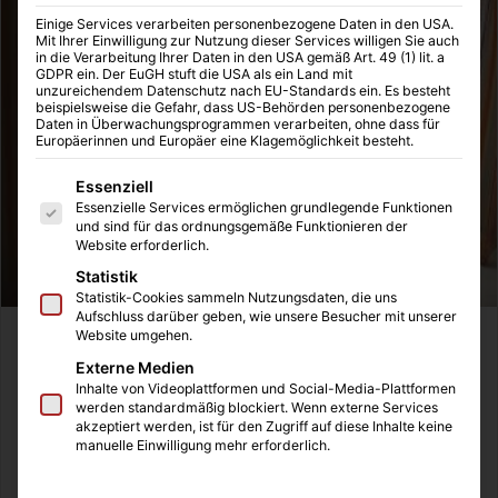
Einige Services verarbeiten personenbezogene Daten in den USA.
Mit Ihrer Einwilligung zur Nutzung dieser Services willigen Sie auch
in die Verarbeitung Ihrer Daten in den USA gemäß Art. 49 (1) lit. a
GDPR ein. Der EuGH stuft die USA als ein Land mit
unzureichendem Datenschutz nach EU-Standards ein. Es besteht
beispielsweise die Gefahr, dass US-Behörden personenbezogene
Daten in Überwachungsprogrammen verarbeiten, ohne dass für
Europäerinnen und Europäer eine Klagemöglichkeit besteht.
Es folgt eine Liste der Service-Gruppen, für die eine Einwilligung
Essenziell
Essenzielle Services ermöglichen grundlegende Funktionen
und sind für das ordnungsgemäße Funktionieren der
Website erforderlich.
Statistik
Statistik-Cookies sammeln Nutzungsdaten, die uns
Aufschluss darüber geben, wie unsere Besucher mit unserer
Website umgehen.
Der Hausanbau ist ein großes Projekt, über das wir bereits
Externe Medien
HIER
ausführlich berichtet haben. Die Anfragen nach einer
Inhalte von Videoplattformen und Social-Media-Plattformen
genauen Kostenberechnung bei einem Hausanbau häufen
werden standardmäßig blockiert. Wenn externe Services
sich derzeit , so dass wir dazu einmal recherchiert haben.
akzeptiert werden, ist für den Zugriff auf diese Inhalte keine
manuelle Einwilligung mehr erforderlich.
Bei einem Hausanbau können in vielen Bereichen Kosten
auf sie zukommen. Bei einem Ausbau mit sanitären