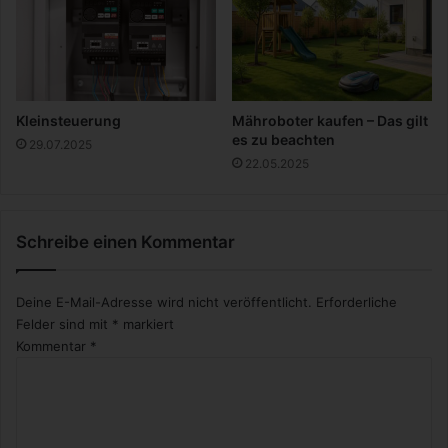
|
,
M
e
o
i
d
n
e
e
r
n
Kleinsteuerung
Mähroboter kaufen – Das gilt
n
e
es zu beachten
29.07.2025
e
u
22.05.2025
s
e
W
A
o
u
h
Schreibe einen Kommentar
f
n
g
e
a
Deine E-Mail-Adresse wird nicht veröffentlicht.
Erforderliche
n
b
Felder sind mit
*
markiert
e
Kommentar
*