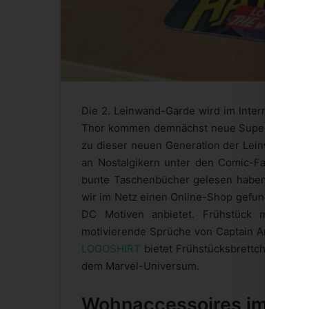
Die 2. Leinwand-Garde wird im Internet derze
Thor kommen demnächst neue Superhelden au
zu dieser neuen Generation der Leinwandheld
an Nostalgikern unter den Comic-Fans von M
bunte Taschenbücher gelesen haben, statt di
wir im Netz einen Online-Shop gefunden, der 
DC Motiven anbietet. Frühstück mit dem
motivierende Sprüche von Captain America ge
LOGOSHIRT
bietet Frühstücksbrettchen und K
dem Marvel-Universum.
Wohnaccessoires im Comi