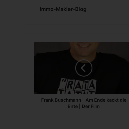
Immo-Makler-Blog
F
r
a
n
k
B
u
s
c
h
Frank Buschmann - Am Ende kackt die
m
Ente | Der Film
a
n
n