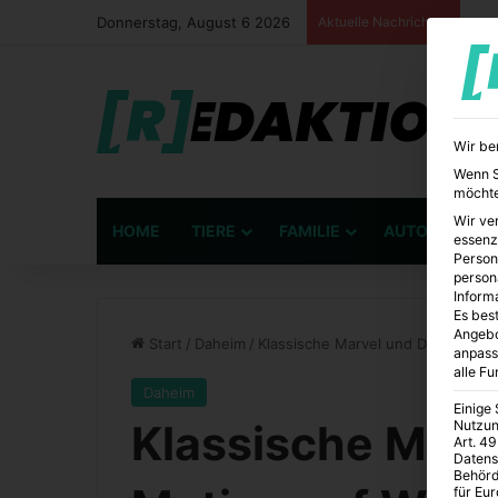
Donnerstag, August 6 2026
Aktuelle Nachrichten
Wir be
Wenn Si
möchte
Wir ve
HOME
TIERE
FAMILIE
AUTO
BÜ
essenz
Person
person
Inform
Es best
Angebo
Start
/
Daheim
/
Klassische Marvel und DC Comics
anpass
alle F
Daheim
Einige
Klassische Mar
Nutzun
Art. 49
Datens
Behörd
für Eu