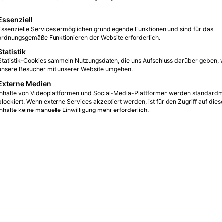
naccessoires
gt eine Liste der Service-Gruppen, für die eine Einwilligung erteilt we
Essenziell
Essenzielle Services ermöglichen grundlegende Funktionen und sind für das
0
12
2 Minuten gelesen
ordnungsgemäße Funktionieren der Website erforderlich.
Statistik
Statistik-Cookies sammeln Nutzungsdaten, die uns Aufschluss darüber geben, 
unsere Besucher mit unserer Website umgehen.
Externe Medien
Inhalte von Videoplattformen und Social-Media-Plattformen werden standard
blockiert. Wenn externe Services akzeptiert werden, ist für den Zugriff auf dies
Inhalte keine manuelle Einwilligung mehr erforderlich.