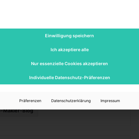
en kreativen Einfluss auf ihr Leben. Bunte Farben
rpert gewisse Eigenschaften, die sich nur selten auf
ividuelle Charaktereigenschaften. „Das Ding“ von den
wer und Kraft, sondern steht für ein weiches Herz,
Einwilligung speichern
nz ist.
Ich akzeptiere alle
 und der Kämpfer gegen die Superschurken im Marvel
Nur essenzielle Cookies akzeptieren
aligen schwachen Soldaten, dessen gutes Herz für die
ür Captain America gemacht hat.
Individuelle Datenschutz-Präferenzen
en, welche die Fans seit Jahrzehnten begeistern.
Präferenzen
Datenschutzerklärung
Impressum
-Makler-Blog