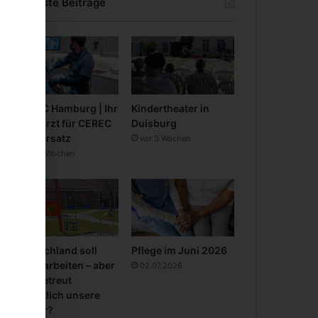
Neueste Beiträge
CEREC Hamburg | Ihr
Kindertheater in
Zahnarzt für CEREC
Duisburg
Zahnersatz
vor 3 Wochen
vor 3 Wochen
Deutschland soll
Pflege im Juni 2026
mehr arbeiten – aber
02.07.2026
wer betreut
eigentlich unsere
Kinder?