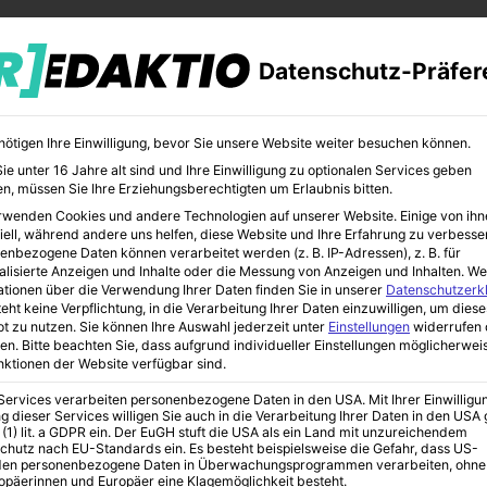
Datenschutz-Präfer
nötigen Ihre Einwilligung, bevor Sie unsere Website weiter besuchen können.
e unter 16 Jahre alt sind und Ihre Einwilligung zu optionalen Services geben
n, müssen Sie Ihre Erziehungsberechtigten um Erlaubnis bitten.
rwenden Cookies und andere Technologien auf unserer Website. Einige von ihn
CHER
BILDUNG
KUNST
iell, während andere uns helfen, diese Website und Ihre Erfahrung zu verbesse
enbezogene Daten können verarbeitet werden (z. B. IP-Adressen), z. B. für
alisierte Anzeigen und Inhalte oder die Messung von Anzeigen und Inhalten.
We
ationen über die Verwendung Ihrer Daten finden Sie in unserer
Datenschutzerk
eht keine Verpflichtung, in die Verarbeitung Ihrer Daten einzuwilligen, um diese
t zu nutzen.
Sie können Ihre Auswahl jederzeit unter
Einstellungen
widerrufen 
 Motive auf Wohnaccessoires
en.
Bitte beachten Sie, dass aufgrund individueller Einstellungen möglicherwei
unktionen der Website verfügbar sind.
 Services verarbeiten personenbezogene Daten in den USA. Mit Ihrer Einwilligu
vel und DC Comics
g dieser Services willigen Sie auch in die Verarbeitung Ihrer Daten in den US
 (1) lit. a GDPR ein. Der EuGH stuft die USA als ein Land mit unzureichendem
chutz nach EU-Standards ein. Es besteht beispielsweise die Gefahr, dass US-
en personenbezogene Daten in Überwachungsprogrammen verarbeiten, ohne
ropäerinnen und Europäer eine Klagemöglichkeit besteht.