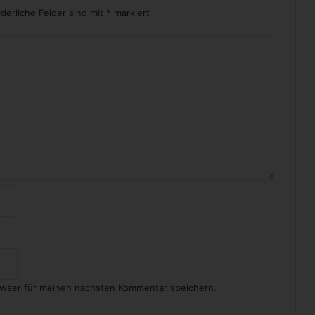
g
rderliche Felder sind mit
*
markiert
s
p
i
e
l
p
l
a
t
t
e
n
owser für meinen nächsten Kommentar speichern.