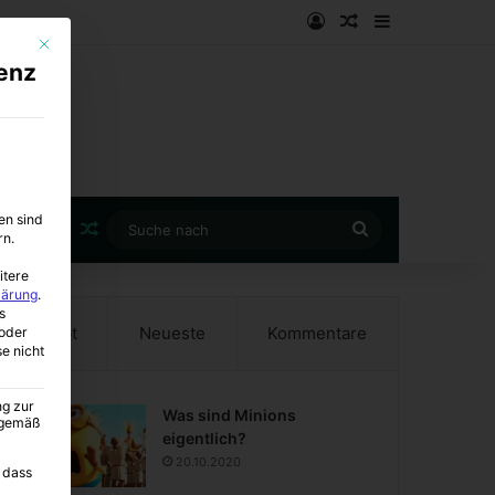
Anmelden
Zufälliger Artike
Sidebar
Mit diesem Button wird der Dialog geschlossen. Seine Funktionalität ist i
enz
en sind
Zufälliger Artikel
Suche
rn.
nach
itere
lärung
.
s
Beliebt
Neueste
Kommentare
oder
se nicht
ng zur
Was sind Minions
A gemäß
eigentlich?
20.10.2020
 dass