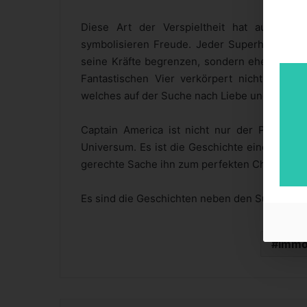
Diese Art der Verspieltheit hat auch ein
symbolisieren Freude. Jeder Superheld verkö
seine Kräfte begrenzen, sondern eher auf ind
Fantastischen Vier verkörpert nicht nur Po
welches auf der Suche nach Liebe und Akzepta
Captain America ist nicht nur der Patriot
Universum. Es ist die Geschichte eines ehem
gerechte Sache ihn zum perfekten Charakter f
Es sind die Geschichten neben den Superkräft
Immo