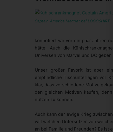
G
G
Captain America Magnet bei LOGOSHIRT
s
D
konnotiert wir vor ein paar Jahren noch. Nich
hätte. Auch die Kühlschrankmagnete mit
Universen von Marvel und DC geben der Küch
Unser großer Favorit ist aber ein ander
empfindliche Tischunterlagen vor Kratzern 
klar, dass verschiedene Motive gekauft und g
den gleichen Motiven kaufen, denn jeder so
nutzen zu können.
Auch kann der ewige Krieg zwischen DC und 
will welchen Untersetzer von welchem Unive
an bei Familie und Freunden? Es ist ein kleine