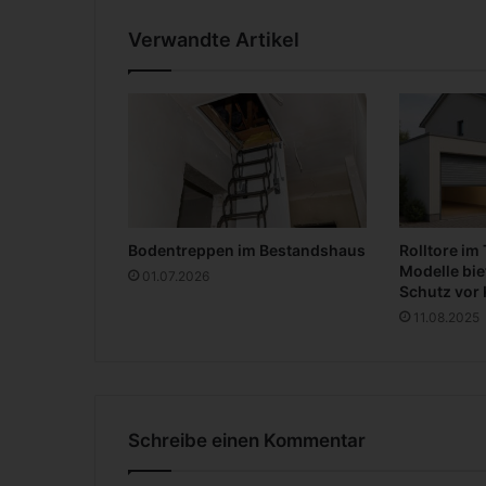
-
A
Verwandte Artikel
m
E
n
d
e
k
a
c
k
Bodentreppen im Bestandshaus
Rolltore im
t
Modelle bie
d
01.07.2026
Schutz vor 
i
11.08.2025
e
E
n
t
e
|
Schreibe einen Kommentar
D
e