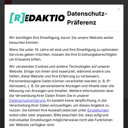
Mit die
Datenschutz-
Menü
S
Präferenz
Wir benötigen Ihre Einwilligung, bevor Sie unsere Website weiter
Start
/
Daheim
besuchen können.
Wenn Sie unter 16 Jahre alt sind und Ihre Einwilligung zu optionalen
Daheim
Services geben möchten, müssen Sie Ihre Erziehungsberechtigten
um Erlaubnis bitten.
Vermieter-Tipp: Geld
Wir verwenden Cookies und andere Technologien auf unserer
Website. Einige von ihnen sind essenziell, während andere uns
verdienen mit Solaranlagen
helfen, diese Website und Ihre Erfahrung zu verbessern.
Personenbezogene Daten können verarbeitet werden (z. B. IP-
Adressen), z. B. für personalisierte Anzeigen und Inhalte oder die
Immo-Makler-Blog
18.02.2025
1
9
3 Minuten gelesen
Messung von Anzeigen und Inhalten.
Weitere Informationen über
die Verwendung Ihrer Daten finden Sie in unserer
Datenschutzerklärung
.
Es besteht keine Verpflichtung, in die
Verarbeitung Ihrer Daten einzuwilligen, um dieses Angebot zu
nutzen.
Sie können Ihre Auswahl jederzeit unter
Einstellungen
widerrufen oder anpassen.
Bitte beachten Sie, dass aufgrund
individueller Einstellungen möglicherweise nicht alle Funktionen
der Website verfügbar sind.