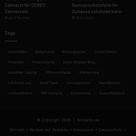
Zahnarzt für CEREC
Sonnenschutzfolie Ihr
Zahnersatz
Zuhause schützen kann
vor 3 Wochen
18.01.2023
Tags
AutoHeldin
baby2child
Bildungsecke
ComicStation
Finanzen
FinanzOlymp
Immo-Makler-Blog
Industrie-Journal
Influencerbude
KitchenApe
LifeStyleLove
MediTipps
Sinnexplosion
SportBeiUns
UmDenGlobus
WP-Campus
Zoomotions
Zukunftsboard
© Copyright 2026 |
Redaktio.de
Kontakt
•
Werben auf Redaktio
•
Impressum
•
Datenschutz
•