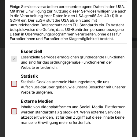
Einige Services verarbeiten personenbezogene Daten in den USA.
Mit Ihrer Einwilligung zur Nutzung dieser Services willigen Sie auch
in die Verarbeitung Ihrer Daten in den USA gemäß Art. 49 (1) lit. a
GDPR ein. Der EuGH stuft die USA als ein Land mit
unzureichendem Datenschutz nach EU-Standards ein. Es besteht
beispielsweise die Gefahr, dass US-Behörden personenbezogene
Daten in Überwachungsprogrammen verarbeiten, ohne dass für
Europäerinnen und Europäer eine Klagemöglichkeit besteht.
Es folgt eine Liste der Service-Gruppen, für die eine Einwilligung
Essenziell
Essenzielle Services ermöglichen grundlegende Funktionen
Vermieter müssen ihre Immobilien für die Zukunft rüsten.
und sind für das ordnungsgemäße Funktionieren der
Der Klimawandel hat den Blick auf erneuerbare Energien
Website erforderlich.
verschärft, doch viele Menschen können die hohen
Statistik
Einstiegskosten und Investitionen für den Bau einer
Statistik-Cookies sammeln Nutzungsdaten, die uns
Aufschluss darüber geben, wie unsere Besucher mit unserer
Solaranlage auf dem Dach nicht tragen, denn bis sich eine
Website umgehen.
Solaranlage finanziert hat und die Amortisationszeit
Externe Medien
vorbei ist, müssen eben diese Kosten mithilfe von
Inhalte von Videoplattformen und Social-Media-Plattformen
Eigenkapital, Fördermittel oder Krediten vorfinanziert
werden standardmäßig blockiert. Wenn externe Services
akzeptiert werden, ist für den Zugriff auf diese Inhalte keine
werden.
manuelle Einwilligung mehr erforderlich.
Es gibt aber ein vielversprechendes und lohnendes