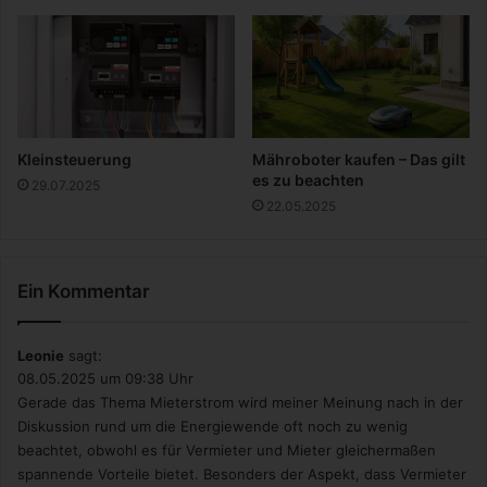
s
b
r
a
n
c
h
Kleinsteuerung
Mähroboter kaufen – Das gilt
e
es zu beachten
29.07.2025
22.05.2025
Ein Kommentar
Leonie
sagt:
08.05.2025 um 09:38 Uhr
Gerade das Thema Mieterstrom wird meiner Meinung nach in der
Diskussion rund um die Energiewende oft noch zu wenig
beachtet, obwohl es für Vermieter und Mieter gleichermaßen
spannende Vorteile bietet. Besonders der Aspekt, dass Vermieter