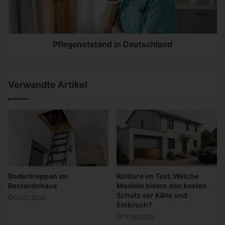
K
e
a
n
r
o
r
t
i
s
Pflegenotstand in Deutschland
e
t
r
a
e
n
Verwandte Artikel
i
d
n
i
d
n
e
D
r
e
R
u
e
t
i
s
n
c
Bodentreppen im
Rolltore im Test: Welche
i
h
Bestandshaus
Modelle bieten den besten
g
l
Schutz vor Kälte und
01.07.2026
u
a
Einbruch?
n
n
11.08.2025
g
d