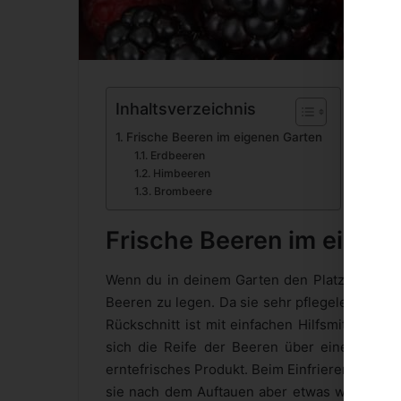
Inhaltsverzeichnis
Frische Beeren im eigenen Garten
Erdbeeren
Himbeeren
Brombeere
Frische Beeren im eigen
Wenn du in deinem Garten den Platz und die M
Beeren zu legen. Da sie sehr pflegeleicht sin
Rückschnitt ist mit einfachen Hilfsmitteln w
sich die Reife der Beeren über einen länge
erntefrisches Produkt. Beim Einfrieren der B
sie nach dem Auftauen aber etwas weicher al