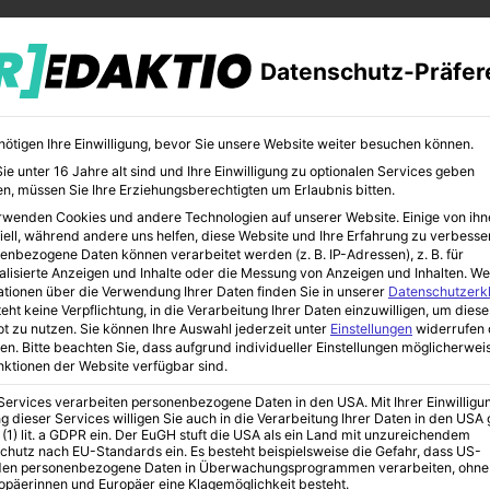
Datenschutz-Präfer
nötigen Ihre Einwilligung, bevor Sie unsere Website weiter besuchen können.
e unter 16 Jahre alt sind und Ihre Einwilligung zu optionalen Services geben
n, müssen Sie Ihre Erziehungsberechtigten um Erlaubnis bitten.
rwenden Cookies und andere Technologien auf unserer Website. Einige von ihn
CHER
BILDUNG
KUNST
iell, während andere uns helfen, diese Website und Ihre Erfahrung zu verbesse
enbezogene Daten können verarbeitet werden (z. B. IP-Adressen), z. B. für
alisierte Anzeigen und Inhalte oder die Messung von Anzeigen und Inhalten.
We
ationen über die Verwendung Ihrer Daten finden Sie in unserer
Datenschutzerk
eht keine Verpflichtung, in die Verarbeitung Ihrer Daten einzuwilligen, um diese
t zu nutzen.
Sie können Ihre Auswahl jederzeit unter
Einstellungen
widerrufen 
n
en.
Bitte beachten Sie, dass aufgrund individueller Einstellungen möglicherwei
unktionen der Website verfügbar sind.
 Services verarbeiten personenbezogene Daten in den USA. Mit Ihrer Einwilligu
g dieser Services willigen Sie auch in die Verarbeitung Ihrer Daten in den US
pflanzen im Garten
 (1) lit. a GDPR ein. Der EuGH stuft die USA als ein Land mit unzureichendem
chutz nach EU-Standards ein. Es besteht beispielsweise die Gefahr, dass US-
en personenbezogene Daten in Überwachungsprogrammen verarbeiten, ohne
ropäerinnen und Europäer eine Klagemöglichkeit besteht.