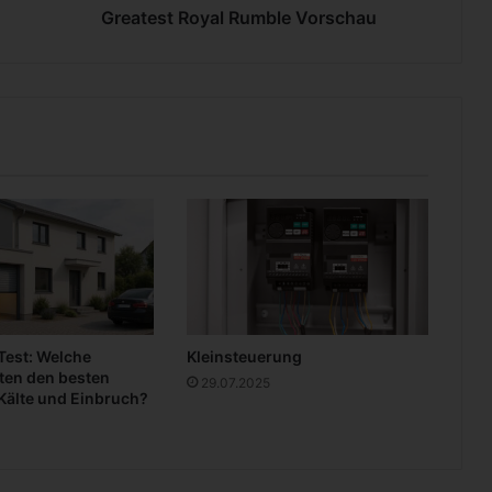
o
Greatest Royal Rumble Vorschau
y
a
l
R
u
m
b
l
e
V
o
r
s
c
 Test: Welche
Kleinsteuerung
h
ten den besten
29.07.2025
a
Kälte und Einbruch?
u