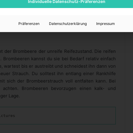
cht vermehren und findet in deiner Küche ebenfalls
Individuelle Datenschutz-Präferenzen
enheit solltest du darauf achten, dass die Himbeeren
orzugen kalk- und nitratreiche Böden in Sonnen- oder
Präferenzen
Datenschutzerklärung
Impressum
t der Brombeere der unreife Reifezustand. Die reifen
 Brombeeren kannst du sie bei Bedarf relativ einfach
, wartest bis er austreibt und schneidest ihn dann von
euer Strauch. Du solltest ihn entlang einer Rankhilfe
t sich der Brombeerstrauch voll entfalten kann. Bei
er achten. Brombeeren bevorzugen einen kalk- und
iger Lage.
ictures