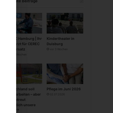
Neueste Beiträge
CEREC Hamburg | Ihr
Kindertheater in
Zahnarzt für CEREC
Duisburg
Zahnersatz
vor 3 Wochen
vor 3 Wochen
Deutschland soll
Pflege im Juni 2026
mehr arbeiten – aber
02.07.2026
wer betreut
eigentlich unsere
Kinder?