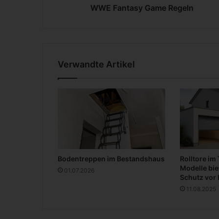
y
WWE Fantasy Game Regeln
G
a
m
e
R
Verwandte Artikel
e
g
e
l
n
Bodentreppen im Bestandshaus
Rolltore im
Modelle bie
01.07.2026
Schutz vor 
11.08.2025