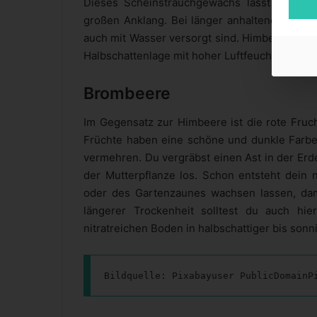
Dieses Scheinstrauchgewächs lässt sich lei
großen Anklang. Bei länger anhaltender Trock
auch mit Wasser versorgt sind. Himbeeren bev
Halbschattenlage mit hoher Luftfeuchtigkeit.
Brombeere
Im Gegensatz zur Himbeere ist die rote Fruch
Früchte haben eine schöne und dunkle Farbe.
vermehren. Du vergräbst einen Ast in der Erde
der Mutterpflanze los. Schon entsteht dein n
oder des Gartenzaunes wachsen lassen, dami
längerer Trockenheit solltest du auch hi
nitratreichen Boden in halbschattiger bis sonn
Bildquelle: Pixabayuser PublicDomainP