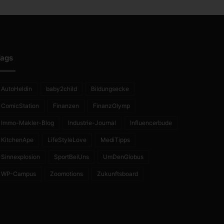
ags
AutoHeldin
baby2child
Bildungsecke
ComicStation
Finanzen
FinanzOlymp
Immo-Makler-Blog
Industrie-Journal
Influencerbude
KitchenApe
LifeStyleLove
MediTipps
Sinnexplosion
SportBeiUns
UmDenGlobus
WP-Campus
Zoomotions
Zukunftsboard