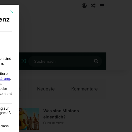
Anmelden
Zufälliger Artike
Sidebar
Mit diesem Button wird der Dialog geschlossen. Seine Funktionalität ist i
enz
en sind
Zufälliger Artikel
Suche
rn.
nach
itere
lärung
.
s
Beliebt
Neueste
Kommentare
oder
se nicht
ng zur
Was sind Minions
A gemäß
eigentlich?
20.10.2020
 dass