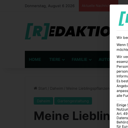
Donnerstag, August 6 2026
Aktuelle Nachrichten
Wir be
Wenn Si
möchte
Wir ve
HOME
TIERE
FAMILIE
AUTO
BÜ
essenz
Person
person
Inform
Es best
Angebo
Start
/
Daheim
/
Meine Lieblingspflanzen im Garte
anpass
alle F
Daheim
Gartengestaltung
Einige
Nutzun
Meine Lieblings
Art. 49
Datens
Behörd
für Eu