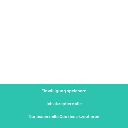
hurt sein. Als Marmelade sind die Beeren bei Alt und
nd sie eine leckere Alternative. Wenn du die Möglichkeit
bittest jemanden in deinem Bekanntenkreis darum. Auf
Am besten frierst du die Beeren vorportioniert ein, so
 Weg. Rasenschnitt und Laub sollten dir als Dünger
kt über einschlägige Dünger informieren.
ür eine kontinuierlich gute Ernte solltest du ein paar
lden von Ausläufern, welche dann verwurzeln, werden
ch die Möglichkeit geben, deine Pflanzen bei Bedarf zu
dbeere regelmäßig gegossen werden. Abends oder am
Einwilligung speichern
eeren vertragen einen sonnigen Standort, welcher sich
iegelt.
Ich akzeptiere alle
Nur essenzielle Cookies akzeptieren