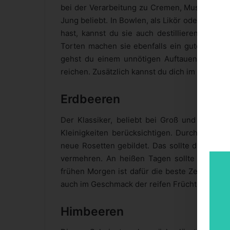
bei der Verarbeitung zu Cremen, Mus oder Jog
Jung beliebt. In Bowlen, als Likör oder Saft si
hast, kannst du sie auch destillieren oder 
Torten machen sie ebenfalls ein gutes Bild. 
gehst du einem unnötigen Auftauen aus dem
reichen. Zusätzlich kannst du dich im Fachmar
Erdbeeren
Der Klassiker, beliebt bei Groß und Klein. F
Kleinigkeiten berücksichtigen. Durch das Bi
neue Rosetten gebildet. Das sollte dir einfa
vermehren. An heißen Tagen sollte die Er
frühen Morgen ist dafür die beste Zeit. Erdb
auch im Geschmack der reifen Früchte widersp
Himbeeren