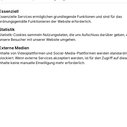
5
2 Minuten gelesen
gt eine Liste der Service-Gruppen, für die eine Einwilligung erteilt we
Essenziell
Essenzielle Services ermöglichen grundlegende Funktionen und sind für das
ordnungsgemäße Funktionieren der Website erforderlich.
Statistik
Statistik-Cookies sammeln Nutzungsdaten, die uns Aufschluss darüber geben, 
unsere Besucher mit unserer Website umgehen.
Externe Medien
Inhalte von Videoplattformen und Social-Media-Plattformen werden standard
blockiert. Wenn externe Services akzeptiert werden, ist für den Zugriff auf dies
Inhalte keine manuelle Einwilligung mehr erforderlich.