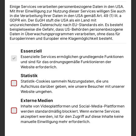
der Stadtgrenzen unterworfen.
Einige Services verarbeiten personenbezogene Daten in den USA.
Mit Ihrer Einwilligung zur Nutzung dieser Services willigen Sie auch
Während Essen heute mit zu
einer der zehn größten
in die Verarbeitung Ihrer Daten in den USA gemäß Art. 49 (1) lit. a
Städte
Deutschlands
gehört, begann der Aufstieg als freie
GDPR ein. Der EuGH stuft die USA als ein Land mit
unzureichendem Datenschutz nach EU-Standards ein. Es besteht
Reichsstadt schon im Mittelalter mit der Funktion als
beispielsweise die Gefahr, dass US-Behörden personenbezogene
Daten in Überwachungsprogrammen verarbeiten, ohne dass für
Waffenschmiede.
Europäerinnen und Europäer eine Klagemöglichkeit besteht.
Während der Industrialisierung wurde die Stadt zum
Es folgt eine Liste der Service-Gruppen, für die eine Einwilligung
Zentrum deutscher Montanindustrie und kann mit
Essenziell
Essenzielle Services ermöglichen grundlegende Funktionen
Industriellen wie den
Krupps
einige der wichtigsten
und sind für das ordnungsgemäße Funktionieren der
Mitglieder der Vorkriegsindustrie zu seinen Bewohnern
Website erforderlich.
und Förderern zählen.
Statistik
Mit Rückgang der Schwerindustrie ab den 60er Jahren
Statistik-Cookies sammeln Nutzungsdaten, die uns
Aufschluss darüber geben, wie unsere Besucher mit unserer
des 20. Jahrhunderts, baute die Stadt eine
florierende
Website umgehen.
Dienstleistungsbranche
auf und verwandelte sich in den
Externe Medien
folgenden Jahrzehnten zur
Inhalte von Videoplattformen und Social-Media-Plattformen
postindustriellen
Kulturmetropole
. Kultureinrichtungen
werden standardmäßig blockiert. Wenn externe Services
akzeptiert werden, ist für den Zugriff auf diese Inhalte keine
wie das renommierte
Folkwang Museum
, das
Aalto
manuelle Einwilligung mehr erforderlich.
Theater
oder die
Philharmonie Essen
sind nur einige
landesweit bekannte Institute modernen Kulturerlebens.