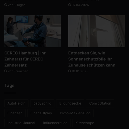
vor 3 Tagen
07.04.2026
CEREC Hamburg | Ihr
Entdecken Sie, wie
Zahnarzt für CEREC
Sonnenschutzfolie Ihr
Zahnersatz
Zuhause schützen kann
vor 3 Wochen
18.01.2023
Tags
AutoHeldin
baby2child
Bildungsecke
ComicStation
Finanzen
FinanzOlymp
Immo-Makler-Blog
Industrie-Journal
Influencerbude
KitchenApe