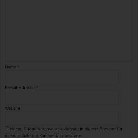
h
r
h
e
i
t
I
Name
*
E-Mail-Adresse
*
Website
Name, E-Mail-Adresse und Website in diesem Browser für
meinen nächsten Kommentar speichern.