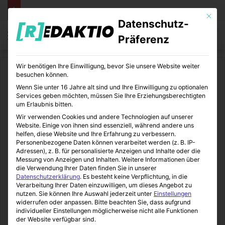
Mit die
Datenschutz-
Menü
S
Präferenz
Wir benötigen Ihre Einwilligung, bevor Sie unsere Website weiter
Start
/
Daheim
besuchen können.
Wenn Sie unter 16 Jahre alt sind und Ihre Einwilligung zu optionalen
Daheim
Wohnen und Leben
Services geben möchten, müssen Sie Ihre Erziehungsberechtigten
um Erlaubnis bitten.
Stadt Essen – Stadtteile und
Wir verwenden Cookies und andere Technologien auf unserer
Website. Einige von ihnen sind essenziell, während andere uns
Stadtbezirke
helfen, diese Website und Ihre Erfahrung zu verbessern.
Personenbezogene Daten können verarbeitet werden (z. B. IP-
Adressen), z. B. für personalisierte Anzeigen und Inhalte oder die
Messung von Anzeigen und Inhalten.
Weitere Informationen über
Immo-Makler-Blog
03.05.2013
0
8
1 Minute Lesezeit
die Verwendung Ihrer Daten finden Sie in unserer
Datenschutzerklärung
.
Es besteht keine Verpflichtung, in die
Die Stadt Essen ging 845 n.Ch. aus dem an der Ruhr
Verarbeitung Ihrer Daten einzuwilligen, um dieses Angebot zu
nutzen.
Sie können Ihre Auswahl jederzeit unter
Einstellungen
gelegenen
Frauenstift
hervor.
widerrufen oder anpassen.
Bitte beachten Sie, dass aufgrund
Seither war sie wie andere deutsche Großstädte immer
individueller Einstellungen möglicherweise nicht alle Funktionen
dem Zuwachs und der dadurch entstehenden Erweiterung
der Website verfügbar sind.