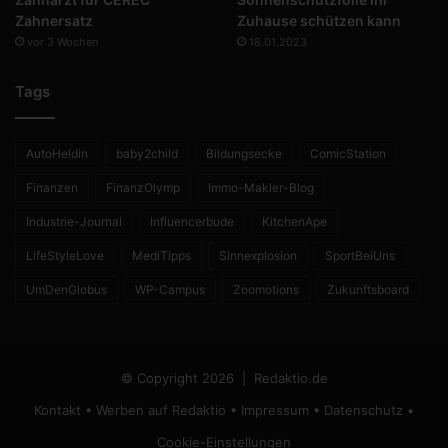
Zahnersatz
Zuhause schützen kann
vor 3 Wochen
18.01.2023
Tags
AutoHeldin
baby2child
Bildungsecke
ComicStation
Finanzen
FinanzOlymp
Immo-Makler-Blog
Industrie-Journal
Influencerbude
KitchenApe
LifeStyleLove
MediTipps
Sinnexplosion
SportBeiUns
UmDenGlobus
WP-Campus
Zoomotions
Zukunftsboard
© Copyright 2026 |
Redaktio.de
Kontakt
•
Werben auf Redaktio
•
Impressum
•
Datenschutz
•
Cookie-Einstellungen