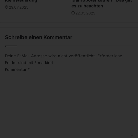
n
es zu beachten
29.07.2025
d
22.05.2025
e
r
l
Schreibe einen Kommentar
a
n
d
Deine E-Mail-Adresse wird nicht veröffentlicht.
Erforderliche
Felder sind mit
*
markiert
Kommentar
*