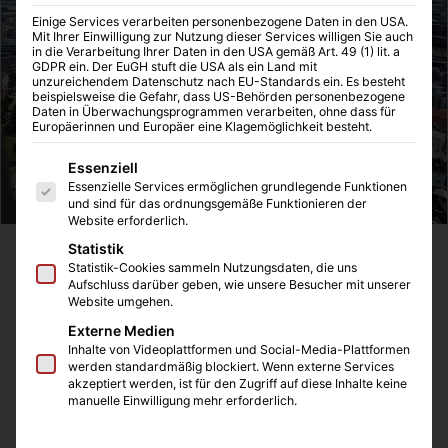
Einige Services verarbeiten personenbezogene Daten in den USA.
Mit Ihrer Einwilligung zur Nutzung dieser Services willigen Sie auch
in die Verarbeitung Ihrer Daten in den USA gemäß Art. 49 (1) lit. a
GDPR ein. Der EuGH stuft die USA als ein Land mit
unzureichendem Datenschutz nach EU-Standards ein. Es besteht
beispielsweise die Gefahr, dass US-Behörden personenbezogene
Daten in Überwachungsprogrammen verarbeiten, ohne dass für
Europäerinnen und Europäer eine Klagemöglichkeit besteht.
Es folgt eine Liste der Service-Gruppen, für die eine Einwilligung
Essenziell
Essenzielle Services ermöglichen grundlegende Funktionen
und sind für das ordnungsgemäße Funktionieren der
Website erforderlich.
Statistik
Statistik-Cookies sammeln Nutzungsdaten, die uns
Aufschluss darüber geben, wie unsere Besucher mit unserer
Sponsored Post
Website umgehen.
Externe Medien
Inhalte von Videoplattformen und Social-Media-Plattformen
Mit einer schönen Aktion hat TB GUIDE die wartenden
werden standardmäßig blockiert. Wenn externe Services
Menschen an einer Ampel überrascht und verblüfft. Die
akzeptiert werden, ist für den Zugriff auf diese Inhalte keine
manuelle Einwilligung mehr erforderlich.
Passanten drücken den bekannten Knopf an der Ampel
und bekamen kleine Zettel mit „passenden“ Sprüchen und