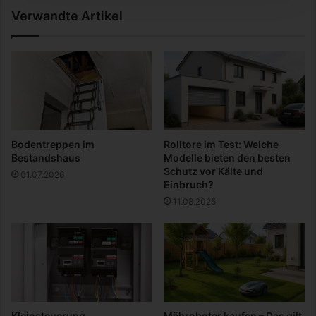
e
i
Verwandte Artikel
n
l
1
:
I
s
c
h
g
l
Bodentreppen im
Rolltore im Test: Welche
-
Bestandshaus
Modelle bieten den besten
d
Schutz vor Kälte und
01.07.2026
a
Einbruch?
s
11.08.2025
W
i
n
t
e
r
w
o
Kleinsteuerung
Mähroboter kaufen – Das gilt