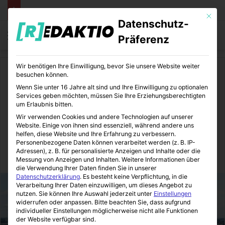
Mit die
Datenschutz-
Menü
S
Präferenz
Wir benötigen Ihre Einwilligung, bevor Sie unsere Website weiter
Start
/
Daheim
besuchen können.
Wenn Sie unter 16 Jahre alt sind und Ihre Einwilligung zu optionalen
Daheim
Services geben möchten, müssen Sie Ihre Erziehungsberechtigten
um Erlaubnis bitten.
TB GUIDE mit dem ersten
Wir verwenden Cookies und andere Technologien auf unserer
Website. Einige von ihnen sind essenziell, während andere uns
Ampeldrucker der Welt
helfen, diese Website und Ihre Erfahrung zu verbessern.
Personenbezogene Daten können verarbeitet werden (z. B. IP-
Adressen), z. B. für personalisierte Anzeigen und Inhalte oder die
Immo-Makler-Blog
12.01.2016
0
5
1 Minute Lesezeit
Messung von Anzeigen und Inhalten.
Weitere Informationen über
die Verwendung Ihrer Daten finden Sie in unserer
Datenschutzerklärung
.
Es besteht keine Verpflichtung, in die
Verarbeitung Ihrer Daten einzuwilligen, um dieses Angebot zu
nutzen.
Sie können Ihre Auswahl jederzeit unter
Einstellungen
widerrufen oder anpassen.
Bitte beachten Sie, dass aufgrund
individueller Einstellungen möglicherweise nicht alle Funktionen
der Website verfügbar sind.