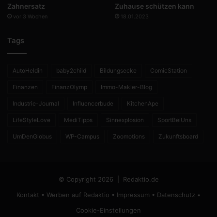
Zahnersatz
Zuhause schützen kann
vor 3 Wochen
18.01.2023
Tags
AutoHeldin
baby2child
Bildungsecke
ComicStation
Finanzen
FinanzOlymp
Immo-Makler-Blog
Industrie-Journal
Influencerbude
KitchenApe
LifeStyleLove
MediTipps
Sinnexplosion
SportBeiUns
UmDenGlobus
WP-Campus
Zoomotions
Zukunftsboard
© Copyright 2026 |
Redaktio.de
Kontakt
•
Werben auf Redaktio
•
Impressum
•
Datenschutz
•
Cookie-Einstellungen