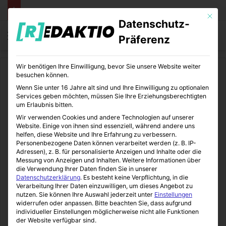
Mit die
Datenschutz-
Menü
S
Präferenz
Wir benötigen Ihre Einwilligung, bevor Sie unsere Website weiter
Start
/
Influencer
besuchen können.
Wenn Sie unter 16 Jahre alt sind und Ihre Einwilligung zu optionalen
Influencer
Services geben möchten, müssen Sie Ihre Erziehungsberechtigten
um Erlaubnis bitten.
Corporate-Influencer
Wir verwenden Cookies und andere Technologien auf unserer
Website. Einige von ihnen sind essenziell, während andere uns
werden, finden und aufbauen
helfen, diese Website und Ihre Erfahrung zu verbessern.
Personenbezogene Daten können verarbeitet werden (z. B. IP-
Adressen), z. B. für personalisierte Anzeigen und Inhalte oder die
Influencerbude
11.07.2022
0
3
3 Minuten gelesen
Messung von Anzeigen und Inhalten.
Weitere Informationen über
die Verwendung Ihrer Daten finden Sie in unserer
Datenschutzerklärung
.
Es besteht keine Verpflichtung, in die
Verarbeitung Ihrer Daten einzuwilligen, um dieses Angebot zu
nutzen.
Sie können Ihre Auswahl jederzeit unter
Einstellungen
widerrufen oder anpassen.
Bitte beachten Sie, dass aufgrund
individueller Einstellungen möglicherweise nicht alle Funktionen
der Website verfügbar sind.