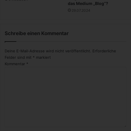
-
das Medium „Blog“?
d
29.07.2024
a
s
s
Schreibe einen Kommentar
i
n
d
Deine E-Mail-Adresse wird nicht veröffentlicht.
Erforderliche
d
Felder sind mit
*
markiert
i
Kommentar
*
e
V
o
r
t
e
i
l
e