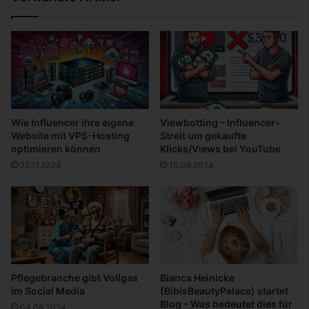
t
e
a
p
g
r
e
ü
s
f
s
t
t
e
ä
n
Wie Influencer ihre eigene
Viewbotting – Influencer-
t
C
Website mit VPS-Hosting
Streit um gekaufte
t
o
optimieren können
Klicks/Views bei YouTube
e
n
22.11.2024
10.09.2024
)
t
r
o
l
l
e
r
I
Pflegebranche gibt Vollgas
Bianca Heinicke
H
im Social Media
(BibisBeautyPalace) startet
K
Blog – Was bedeutet dies für
04.08.2024