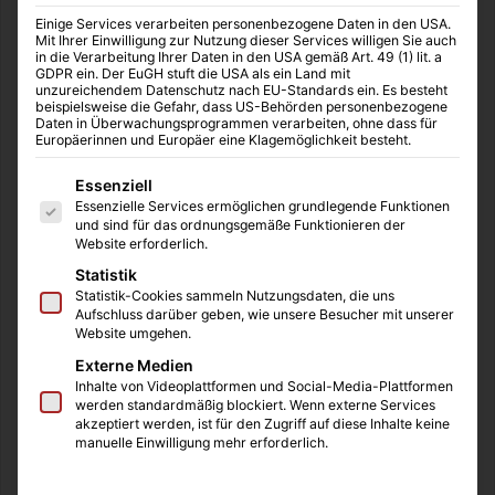
Einige Services verarbeiten personenbezogene Daten in den USA.
Mit Ihrer Einwilligung zur Nutzung dieser Services willigen Sie auch
in die Verarbeitung Ihrer Daten in den USA gemäß Art. 49 (1) lit. a
GDPR ein. Der EuGH stuft die USA als ein Land mit
unzureichendem Datenschutz nach EU-Standards ein. Es besteht
beispielsweise die Gefahr, dass US-Behörden personenbezogene
Daten in Überwachungsprogrammen verarbeiten, ohne dass für
Europäerinnen und Europäer eine Klagemöglichkeit besteht.
Es folgt eine Liste der Service-Gruppen, für die eine Einwilligung
Essenziell
Essenzielle Services ermöglichen grundlegende Funktionen
In unserer heutigen Zeit spielt Reichweite eine
und sind für das ordnungsgemäße Funktionieren der
Website erforderlich.
bedeutende Rolle. Diese Reichweite wird über Social
Media aufgebaut, wenn wir Follower und Abonnenten
Statistik
Statistik-Cookies sammeln Nutzungsdaten, die uns
sammeln. Es steckt nicht hinter jedem reichweitenstarkem
Aufschluss darüber geben, wie unsere Besucher mit unserer
Account ein selbstständiger Unternehmer, der sein
Website umgehen.
eigenes Business oder seine Influencer-Karriere nach
Externe Medien
vorn treiben will, sondern es können auch Angestellte
Inhalte von Videoplattformen und Social-Media-Plattformen
werden standardmäßig blockiert. Wenn externe Services
sein, die durch ihr Content-Creation-Talent unerwartet
akzeptiert werden, ist für den Zugriff auf diese Inhalte keine
eine relevante Community für ihre Arbeitgeber aufgebaut
manuelle Einwilligung mehr erforderlich.
haben.