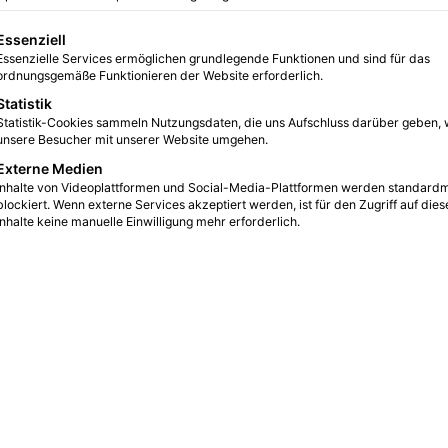
rklärt von Laila
gt eine Liste der Service-Gruppen, für die eine Einwilligung erteilt we
Essenziell
Essenzielle Services ermöglichen grundlegende Funktionen und sind für das
ordnungsgemäße Funktionieren der Website erforderlich.
Statistik
0
2
1 Minute Lesezeit
Statistik-Cookies sammeln Nutzungsdaten, die uns Aufschluss darüber geben, 
unsere Besucher mit unserer Website umgehen.
Externe Medien
Inhalte von Videoplattformen und Social-Media-Plattformen werden standard
blockiert. Wenn externe Services akzeptiert werden, ist für den Zugriff auf dies
Inhalte keine manuelle Einwilligung mehr erforderlich.