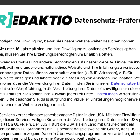
Datenschutz-Präfer
nötigen Ihre Einwilligung, bevor Sie unsere Website weiter besuchen können.
e unter 16 Jahre alt sind und Ihre Einwilligung zu optionalen Services geben
n, müssen Sie Ihre Erziehungsberechtigten um Erlaubnis bitten.
rwenden Cookies und andere Technologien auf unserer Website. Einige von ihn
CHER
BILDUNG
KUNST
iell, während andere uns helfen, diese Website und Ihre Erfahrung zu verbesse
enbezogene Daten können verarbeitet werden (z. B. IP-Adressen), z. B. für
alisierte Anzeigen und Inhalte oder die Messung von Anzeigen und Inhalten.
We
ationen über die Verwendung Ihrer Daten finden Sie in unserer
Datenschutzerk
eht keine Verpflichtung, in die Verarbeitung Ihrer Daten einzuwilligen, um diese
t zu nutzen.
Sie können Ihre Auswahl jederzeit unter
Einstellungen
widerrufen 
er | Erklärt von Laila Maria Witt
en.
Bitte beachten Sie, dass aufgrund individueller Einstellungen möglicherwei
unktionen der Website verfügbar sind.
 Services verarbeiten personenbezogene Daten in den USA. Mit Ihrer Einwilligu
ing für
g dieser Services willigen Sie auch in die Verarbeitung Ihrer Daten in den US
 (1) lit. a GDPR ein. Der EuGH stuft die USA als ein Land mit unzureichendem
chutz nach EU-Standards ein. Es besteht beispielsweise die Gefahr, dass US-
en personenbezogene Daten in Überwachungsprogrammen verarbeiten, ohne
ropäerinnen und Europäer eine Klagemöglichkeit besteht.