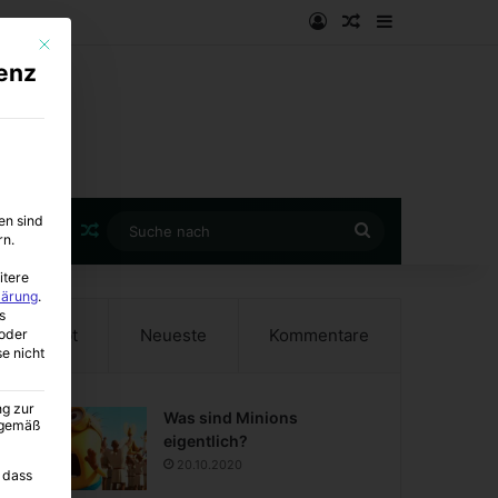
Anmelden
Zufälliger Artike
Sidebar
Mit diesem Button wird der Dialog geschlossen. Seine Funktionalität ist i
enz
en sind
Zufälliger Artikel
Suche
rn.
nach
itere
lärung
.
s
Beliebt
Neueste
Kommentare
oder
se nicht
ng zur
Was sind Minions
A gemäß
eigentlich?
20.10.2020
 dass