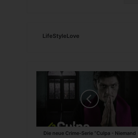
LifeStyleLove
D
i
e
n
e
u
e
C
r
i
Die neue Crime-Serie “Culpa - Niemand