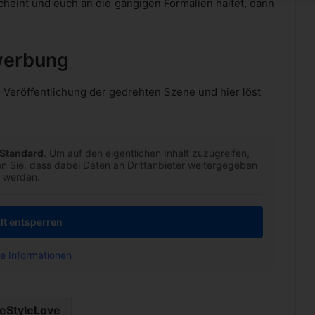
cheint und euch an die gängigen Formalien haltet, dann
werbung
e Veröffentlichung der gedrehten Szene und hier löst
Standard
. Um auf den eigentlichen Inhalt zuzugreifen,
ten Sie, dass dabei Daten an Drittanbieter weitergegeben
werden.
lt entsperren
e Informationen
feStyleLove