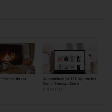
t
d
e
i
n
e
K
a
t
z
e
n
i
c
h
 Trends Herbst
Gutscheincode: 12% sparen bei
t
Genial Concept Store
06.05.2025