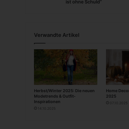
m
ist ohne Schuld”
e
-
S
e
r
Verwandte Artikel
i
e
“
C
u
l
p
a
-
Herbst/Winter 2025: Die neuen
Home Decor
N
Modetrends & Outfit-
2025
i
Inspirationen
07.10.2025
e
14.10.2025
m
a
n
d