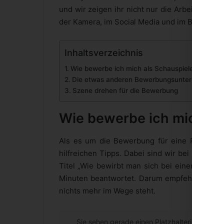
und wir zeigen ihr nicht nur die Arbeit für K
der Kamera, im Social Media und im Bereich d
Inhaltsverzeichnis
Wie bewerbe ich mich als Schauspieler?
Die etwas anderen Bewerbungsunterlagen
Szene drehen für die Bewerbung
Wie bewerbe ich mich al
Als es um die Bewerbung für eine Rolle als 
hilfreichen Tipps. Dabei sind wir bei Laila M
Titel „Wie bewirbt man sich bei einer interna
Minuten beantwortet. Darum empfehlen wir eu
nichts mehr im Wege steht.
Sie sehen gerade einen Platzhalterinhalt von