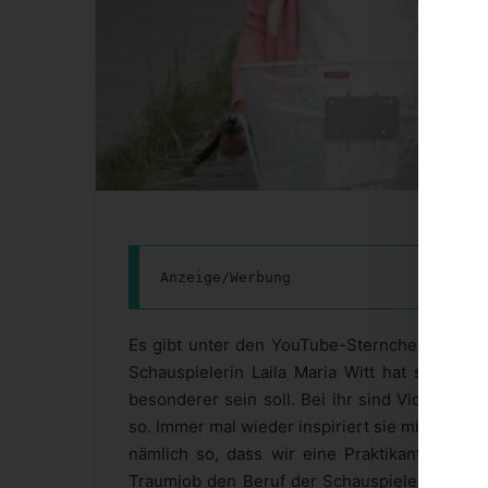
Anzeige/Werbung
Es gibt unter den YouTube-Sternchen solche 
Schauspielerin Laila Maria Witt hat sich lä
besonderer sein soll. Bei ihr sind Videos au
so. Immer mal wieder inspiriert sie mich zu ne
nämlich so, dass wir eine Praktikantin in de
Traumjob den Beruf der Schauspielerin einget