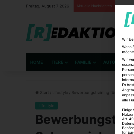
Freitag, August 7 2026
Aktuelle Nachrichten
Wir be
Wenn Si
möchte
Wir ve
HOME
TIERE
FAMILIE
AUTO
BÜ
essenz
Person
person
Inform
Es best
Angebo
Start
/
Lifestyle
/
Bewerbungstraining für Schauspiel
anpass
alle F
Lifestyle
Einige
Bewerbungstrain
Nutzun
Art. 49
Datens
Behörd
für Eu