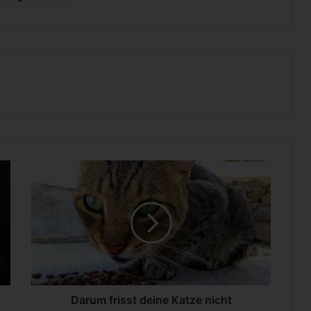
D
a
r
u
m
f
r
i
s
s
Darum frisst deine Katze nicht