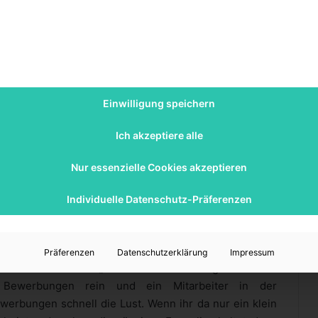
ten Sie, dass dabei Daten an Drittanbieter weitergegeben
werden.
lt entsperren
e Informationen
Einwilligung speichern
Ich akzeptiere alle
rbungsunterlagen
Nur essenzielle Cookies akzeptieren
s zwar auch auf das Anschreiben, den Lebenslauf und
Individuelle Datenschutz-Präferenzen
 Menge mehr Kniffe, die für die Besetzung einer ersten
du vor der Kamera funktionieren und überzeugen, also
end bewerben. Wenn noch kein Showreel vorhanden ist,
Präferenzen
Datenschutzerklärung
Impressum
dest ein lockeres „About me“ sein. In Agenturen für
le Bewerbungen rein und ein Mitarbeiter in der
ewerbungen schnell die Lust. Wenn ihr da nur ein klein