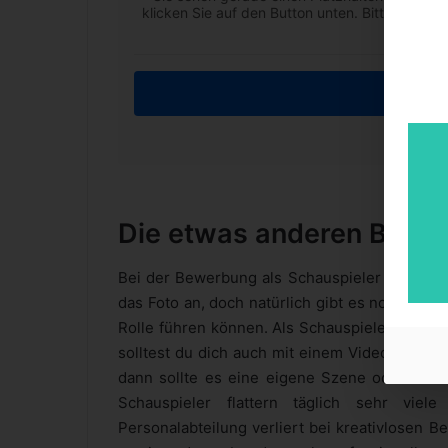
klicken Sie auf den Button unten. Bitte beach
Inha
Weiter
Die etwas anderen Bewe
Bei der Bewerbung als Schauspieler kommt e
das Foto an, doch natürlich gibt es noch jede
Rolle führen können. Als Schauspieler musst 
solltest du dich auch mit einem Video dring
dann sollte es eine eigene Szene oder zumin
Schauspieler flattern täglich sehr vie
Personalabteilung verliert bei kreativlosen B