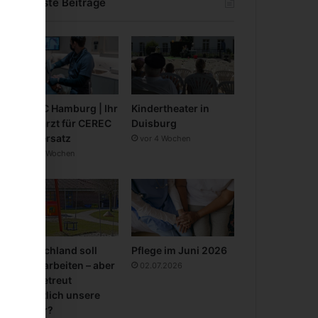
Neueste Beiträge
CEREC Hamburg | Ihr
Kindertheater in
Zahnarzt für CEREC
Duisburg
Zahnersatz
vor 4 Wochen
vor 3 Wochen
Deutschland soll
Pflege im Juni 2026
mehr arbeiten – aber
02.07.2026
wer betreut
eigentlich unsere
Kinder?