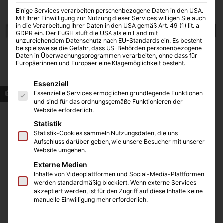
Einige Services verarbeiten personenbezogene Daten in den USA.
Mit Ihrer Einwilligung zur Nutzung dieser Services willigen Sie auch
in die Verarbeitung Ihrer Daten in den USA gemäß Art. 49 (1) lit. a
GDPR ein. Der EuGH stuft die USA als ein Land mit
unzureichendem Datenschutz nach EU-Standards ein. Es besteht
beispielsweise die Gefahr, dass US-Behörden personenbezogene
Daten in Überwachungsprogrammen verarbeiten, ohne dass für
Europäerinnen und Europäer eine Klagemöglichkeit besteht.
Es folgt eine Liste der Service-Gruppen, für die eine Einwilligung
Essenziell
Essenzielle Services ermöglichen grundlegende Funktionen
Mein Wunschzettel
und sind für das ordnungsgemäße Funktionieren der
Website erforderlich.
Einige Youtuber machen im Moment Videos zum Thema
Statistik
„Weihnachtswunschzettel“. Ich finde diese Videos sehr
Statistik-Cookies sammeln Nutzungsdaten, die uns
inspirierend, vielleicht wird ja genau in dem Video DAS
Aufschluss darüber geben, wie unsere Besucher mit unserer
Website umgehen.
passende Geschenk für die Freundin, die Mama oder den
Externe Medien
Freund gezeigt.
Inhalte von Videoplattformen und Social-Media-Plattformen
werden standardmäßig blockiert. Wenn externe Services
akzeptiert werden, ist für den Zugriff auf diese Inhalte keine
Natürlich besteht Weihnachten nicht nur aus Geschenken.
manuelle Einwilligung mehr erforderlich.
Viel wichtiger ist es Zeit mit den Liebsten zu verbringen,
Menschen zu sehen, die man länger nicht gesehen hat