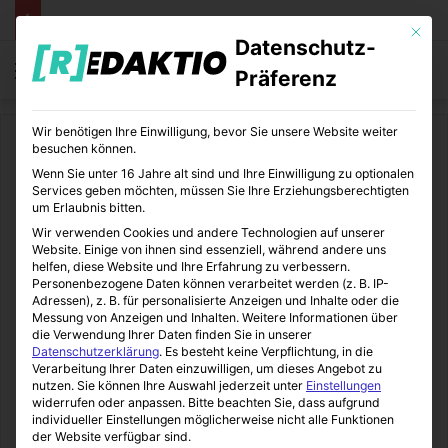
Mit die
Datenschutz-
Menü
S
Präferenz
Wir benötigen Ihre Einwilligung, bevor Sie unsere Website weiter
Start
/
Lifestyle
besuchen können.
Wenn Sie unter 16 Jahre alt sind und Ihre Einwilligung zu optionalen
Lifestyle
Services geben möchten, müssen Sie Ihre Erziehungsberechtigten
um Erlaubnis bitten.
Mein
Wir verwenden Cookies und andere Technologien auf unserer
Website. Einige von ihnen sind essenziell, während andere uns
Weihnachtswunschzettel
helfen, diese Website und Ihre Erfahrung zu verbessern.
Personenbezogene Daten können verarbeitet werden (z. B. IP-
2013
Adressen), z. B. für personalisierte Anzeigen und Inhalte oder die
Messung von Anzeigen und Inhalten.
Weitere Informationen über
die Verwendung Ihrer Daten finden Sie in unserer
LifeStyleLove
11.12.2013
0
4
1 Minute Lesezeit
Datenschutzerklärung
.
Es besteht keine Verpflichtung, in die
Verarbeitung Ihrer Daten einzuwilligen, um dieses Angebot zu
nutzen.
Sie können Ihre Auswahl jederzeit unter
Einstellungen
widerrufen oder anpassen.
Bitte beachten Sie, dass aufgrund
individueller Einstellungen möglicherweise nicht alle Funktionen
der Website verfügbar sind.