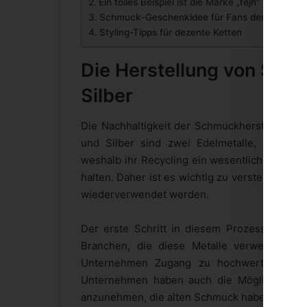
Ein tolles Beispiel ist die Marke „fejn“
Schmuck-Geschenkidee für Fans der Nachhalti
Styling-Tipps für dezente Ketten
Die Herstellung von Sch
Silber
Die Nachhaltigkeit der Schmuckherstellung i
und Silber sind zwei Edelmetalle, die in
weshalb ihr Recycling ein wesentlicher Besta
halten. Daher ist es wichtig zu verstehen, wi
wiederverwendet werden.
Der erste Schritt in diesem Prozess ist die
Branchen, die diese Metalle verwenden. Be
Unternehmen Zugang zu hochwertigem Met
Unternehmen haben auch die Möglichkeit, 
anzunehmen, die alten Schmuck haben, den sie