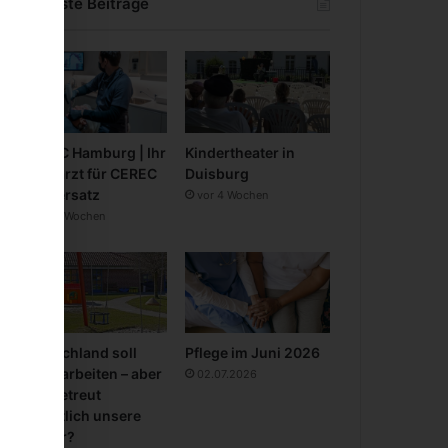
Neueste Beiträge
CEREC Hamburg | Ihr
Kindertheater in
Zahnarzt für CEREC
Duisburg
Zahnersatz
vor 4 Wochen
vor 3 Wochen
Deutschland soll
Pflege im Juni 2026
mehr arbeiten – aber
02.07.2026
wer betreut
eigentlich unsere
Kinder?