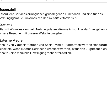
gt eine Liste der Service-Gruppen, für die eine Einwilligung erteilt we
Essenziell
Essenzielle Services ermöglichen grundlegende Funktionen und sind für das
0
5
3 Minuten gelesen
ordnungsgemäße Funktionieren der Website erforderlich.
Statistik
Statistik-Cookies sammeln Nutzungsdaten, die uns Aufschluss darüber geben, 
unsere Besucher mit unserer Website umgehen.
Externe Medien
Inhalte von Videoplattformen und Social-Media-Plattformen werden standard
blockiert. Wenn externe Services akzeptiert werden, ist für den Zugriff auf dies
Inhalte keine manuelle Einwilligung mehr erforderlich.