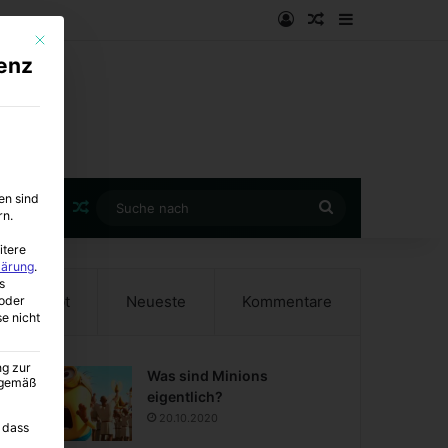
Anmelden
Zufälliger Artike
Sidebar
Mit diesem Button wird der Dialog geschlossen. Seine Funktionalität ist i
enz
en sind
Zufälliger Artikel
Suche
rn.
nach
itere
lärung
.
s
Beliebt
Neueste
Kommentare
oder
se nicht
ng zur
Was sind Minions
A gemäß
eigentlich?
20.10.2020
 dass