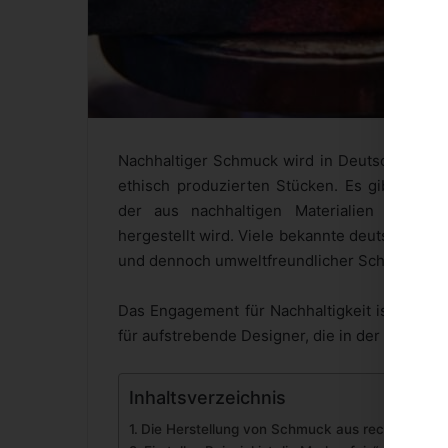
Nachhaltiger Schmuck wird in Deutschland imm
ethisch produzierten Stücken. Es gibt ein
der aus nachhaltigen Materialien hergeste
hergestellt wird. Viele bekannte deutsche Sch
und dennoch umweltfreundlicher Schmuckstü
Das Engagement für Nachhaltigkeit ist für vi
für aufstrebende Designer, die in der Branche 
Inhaltsverzeichnis
Die Herstellung von Schmuck aus recycelten Go