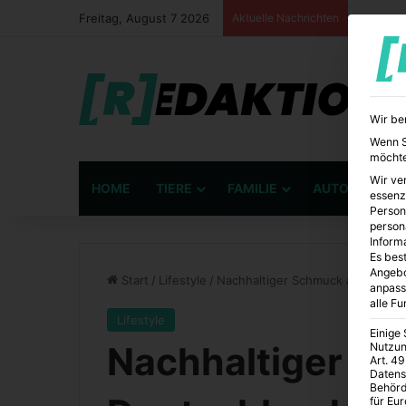
Freitag, August 7 2026
Aktuelle Nachrichten
Wir be
Wenn Si
möchte
Wir ve
HOME
TIERE
FAMILIE
AUTO
BÜ
essenz
Person
person
Inform
Es best
Angebo
Start
/
Lifestyle
/
Nachhaltiger Schmuck aus Deuts
anpass
alle F
Lifestyle
Einige
Nachhaltiger S
Nutzun
Art. 49
Datens
Behörd
für Eu