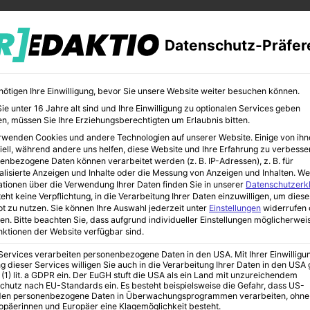
Datenschutz-Präfer
nötigen Ihre Einwilligung, bevor Sie unsere Website weiter besuchen können.
e unter 16 Jahre alt sind und Ihre Einwilligung zu optionalen Services geben
n, müssen Sie Ihre Erziehungsberechtigten um Erlaubnis bitten.
rwenden Cookies und andere Technologien auf unserer Website. Einige von ihn
CHER
BILDUNG
KUNST
iell, während andere uns helfen, diese Website und Ihre Erfahrung zu verbesse
enbezogene Daten können verarbeitet werden (z. B. IP-Adressen), z. B. für
alisierte Anzeigen und Inhalte oder die Messung von Anzeigen und Inhalten.
We
ationen über die Verwendung Ihrer Daten finden Sie in unserer
Datenschutzerk
eht keine Verpflichtung, in die Verarbeitung Ihrer Daten einzuwilligen, um diese
t zu nutzen.
Sie können Ihre Auswahl jederzeit unter
Einstellungen
widerrufen 
chland
en.
Bitte beachten Sie, dass aufgrund individueller Einstellungen möglicherwei
unktionen der Website verfügbar sind.
 Services verarbeiten personenbezogene Daten in den USA. Mit Ihrer Einwilligu
chmuck aus
g dieser Services willigen Sie auch in die Verarbeitung Ihrer Daten in den US
 (1) lit. a GDPR ein. Der EuGH stuft die USA als ein Land mit unzureichendem
chutz nach EU-Standards ein. Es besteht beispielsweise die Gefahr, dass US-
en personenbezogene Daten in Überwachungsprogrammen verarbeiten, ohne
ropäerinnen und Europäer eine Klagemöglichkeit besteht.