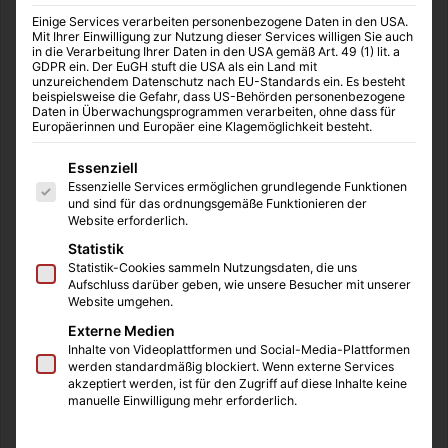
Einige Services verarbeiten personenbezogene Daten in den USA.
Mit Ihrer Einwilligung zur Nutzung dieser Services willigen Sie auch
in die Verarbeitung Ihrer Daten in den USA gemäß Art. 49 (1) lit. a
Gesundheit
GDPR ein. Der EuGH stuft die USA als ein Land mit
unzureichendem Datenschutz nach EU-Standards ein. Es besteht
beispielsweise die Gefahr, dass US-Behörden personenbezogene
MediTipps
03.04.2025
0
4
Daten in Überwachungsprogrammen verarbeiten, ohne dass für
Was ist Naturheilkunde? – Eine Einführung
Europäerinnen und Europäer eine Klagemöglichkeit besteht.
in Definition, Geschichte und
Es folgt eine Liste der Service-Gruppen, für die eine Einwilligung
Essenziell
Anwendungsbereiche
Essenzielle Services ermöglichen grundlegende Funktionen
und sind für das ordnungsgemäße Funktionieren der
Naturheilkunde ist ein Sammelbegriff für verschiedene
Website erforderlich.
therapeutische Verfahren, die auf natürlichen Heilmethoden
Statistik
beruhen. Ziel der Naturheilkunde ist es, die
Statistik-Cookies sammeln Nutzungsdaten, die uns
Aufschluss darüber geben, wie unsere Besucher mit unserer
Selbstheilungskräfte…
Website umgehen.
Externe Medien
Weiterlesen &raquo;
Inhalte von Videoplattformen und Social-Media-Plattformen
werden standardmäßig blockiert. Wenn externe Services
akzeptiert werden, ist für den Zugriff auf diese Inhalte keine
manuelle Einwilligung mehr erforderlich.