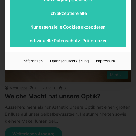
Ich akzeptiere alle
Nur essenzielle Cookies akzeptieren
Individuelle Datenschutz-Präferenzen
Präferenzen
Datenschutzerklärung
Impressum
Medizin
MediTipps
01.11.2023
0
3
Welche Macht hat unsere Optik?
Aussehen: mehr als nur Ästhetik Unsere Optik hat einen großen
Einfluss auf unser Selbstbewusstsein. Hautunreinheiten sowie
kleinere Makel führen bei…
Weiterlesen &raquo;