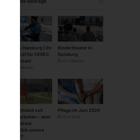
Neueste Beiträge
CEREC Hamburg | Ihr
Kindertheater in
Zahnarzt für CEREC
Duisburg
Zahnersatz
vor 3 Wochen
vor 3 Wochen
Deutschland soll
Pflege im Juni 2026
mehr arbeiten – aber
02.07.2026
wer betreut
eigentlich unsere
Kinder?