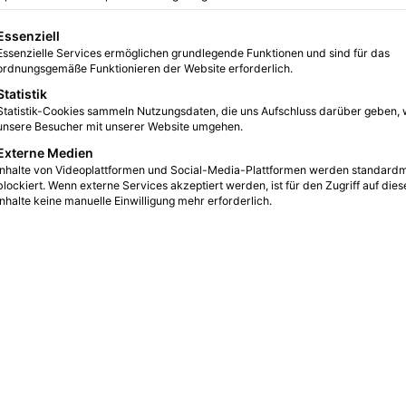
erung
gt eine Liste der Service-Gruppen, für die eine Einwilligung erteilt we
Essenziell
Essenzielle Services ermöglichen grundlegende Funktionen und sind für das
0
7
5 Minuten gelesen
ordnungsgemäße Funktionieren der Website erforderlich.
Statistik
Statistik-Cookies sammeln Nutzungsdaten, die uns Aufschluss darüber geben, 
unsere Besucher mit unserer Website umgehen.
Externe Medien
Inhalte von Videoplattformen und Social-Media-Plattformen werden standard
blockiert. Wenn externe Services akzeptiert werden, ist für den Zugriff auf dies
Inhalte keine manuelle Einwilligung mehr erforderlich.