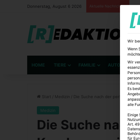
Donnerstag, August 6 2026
Aktuelle Nachrichten
Wir be
Wenn Si
möchte
Wir ve
HOME
TIERE
FAMILIE
AUTO
BÜ
essenz
Person
person
Inform
Es best
Angebo
Start
/
Medizin
/
Die Suche nach der perfekten Kr
anpass
alle F
Medizin
Einige
Die Suche nach 
Nutzun
Art. 49
Datens
Behörd
für Eu