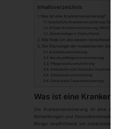
Inhaltsverzeichnis
Was ist eine Krankenversicherung?
Gesetzliche Krankenversicherung (GKV):
Private Krankenversicherung (PKV):
Gesetzeslage in Deutschland:
Wie finde ich den besten Versicherungsschutz fü
Der Dschungel der medizinischen Zusatzversi
Auslandsversicherung
Berufsunfähigkeitsversicherung
Pflegezusatzversicherung
Ambulante und stationäre Zusatzversicherung
Zahnzusatzversicherung
Die private Zusatzversicherung
Was ist eine Krankenver
Die Krankenversicherung ist eine Absicheru
Behandlungen und Gesundheitskosten bietet. 
Bürger verpflichtend, um sicherzustellen, da