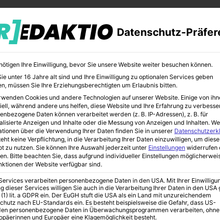
Datenschutz-Präfer
nötigen Ihre Einwilligung, bevor Sie unsere Website weiter besuchen können.
e unter 16 Jahre alt sind und Ihre Einwilligung zu optionalen Services geben
n, müssen Sie Ihre Erziehungsberechtigten um Erlaubnis bitten.
rwenden Cookies und andere Technologien auf unserer Website. Einige von ihn
CHER
BILDUNG
KUNST
iell, während andere uns helfen, diese Website und Ihre Erfahrung zu verbesse
enbezogene Daten können verarbeitet werden (z. B. IP-Adressen), z. B. für
alisierte Anzeigen und Inhalte oder die Messung von Anzeigen und Inhalten.
We
ationen über die Verwendung Ihrer Daten finden Sie in unserer
Datenschutzerk
eht keine Verpflichtung, in die Verarbeitung Ihrer Daten einzuwilligen, um diese
t zu nutzen.
Sie können Ihre Auswahl jederzeit unter
Einstellungen
widerrufen 
ankenversicherung
en.
Bitte beachten Sie, dass aufgrund individueller Einstellungen möglicherwei
unktionen der Website verfügbar sind.
 Services verarbeiten personenbezogene Daten in den USA. Mit Ihrer Einwilligu
der perfekten
g dieser Services willigen Sie auch in die Verarbeitung Ihrer Daten in den US
 (1) lit. a GDPR ein. Der EuGH stuft die USA als ein Land mit unzureichendem
chutz nach EU-Standards ein. Es besteht beispielsweise die Gefahr, dass US-
en personenbezogene Daten in Überwachungsprogrammen verarbeiten, ohne
ropäerinnen und Europäer eine Klagemöglichkeit besteht.