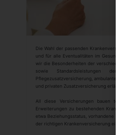
Die Wahl der passenden Krankenversicherung i
und für alle Eventualitäten im Gesundheitsb
wir die Besonderheiten der verschiedenen Kr
sowie Standardsleistungen der Auslands
Pflegezusatzversicherung, ambulanten und st
und privaten Zusatzversicherung erläutern.
All diese Versicherungen bauen teilweise
Erweiterungen zu bestehenden Krankenversich
etwa Beziehungsstatus, vorhandene Kinder und
der richtigen Krankenversicherung eine Rolle 