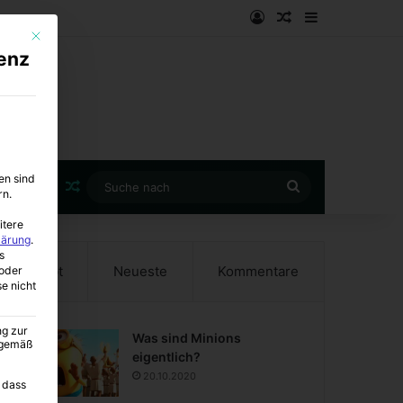
Anmelden
Zufälliger Artike
Sidebar
Mit diesem Button wird der Dialog geschlossen. Seine Funktionalität ist i
enz
en sind
Zufälliger Artikel
Suche
rn.
nach
itere
lärung
.
s
Beliebt
Neueste
Kommentare
oder
se nicht
ng zur
Was sind Minions
A gemäß
eigentlich?
20.10.2020
 dass