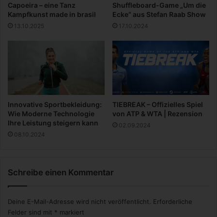
Capoeira – eine Tanz
Shuffleboard-Game „Um die
n
Kampfkunst made in brasil
Ecke“ aus Stefan Raab Show
d
13.10.2025
17.10.2024
S
t
a
d
t
b
e
z
Innovative Sportbekleidung:
TIEBREAK – Offizielles Spiel
i
Wie Moderne Technologie
von ATP & WTA | Rezension
r
Ihre Leistung steigern kann
02.09.2024
k
08.10.2024
e
Schreibe einen Kommentar
Deine E-Mail-Adresse wird nicht veröffentlicht.
Erforderliche
Felder sind mit
*
markiert