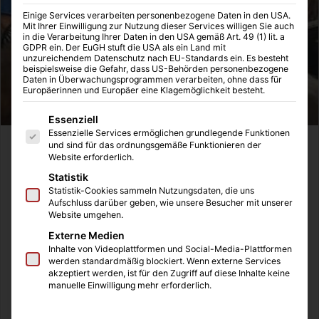
Einige Services verarbeiten personenbezogene Daten in den USA.
Mit Ihrer Einwilligung zur Nutzung dieser Services willigen Sie auch
in die Verarbeitung Ihrer Daten in den USA gemäß Art. 49 (1) lit. a
GDPR ein. Der EuGH stuft die USA als ein Land mit
unzureichendem Datenschutz nach EU-Standards ein. Es besteht
beispielsweise die Gefahr, dass US-Behörden personenbezogene
Daten in Überwachungsprogrammen verarbeiten, ohne dass für
Europäerinnen und Europäer eine Klagemöglichkeit besteht.
Es folgt eine Liste der Service-Gruppen, für die eine Einwilligung
Essenziell
Essenzielle Services ermöglichen grundlegende Funktionen
und sind für das ordnungsgemäße Funktionieren der
Wir trafen vor einem Jahr Mario Basler in der 11Freunde
Website erforderlich.
Bar in Essen im
Mobilat Fantalk
. Zu Gast war damals auch
Statistik
Ailton kurz nach seinem Dschungel-Aufenthalt und es
Statistik-Cookies sammeln Nutzungsdaten, die uns
sollte eine der besten Runden aller Zeiten werden. Mario
Aufschluss darüber geben, wie unsere Besucher mit unserer
Website umgehen.
Basler fing an zu sprechen und ein Raunen ging durch die
Externe Medien
gefüllte Kneipe. Auch bei Markus Lanz musste sich Mario
Inhalte von Videoplattformen und Social-Media-Plattformen
Basler wieder der Frage stellen ob er Alkohol getrunken
werden standardmäßig blockiert. Wenn externe Services
hatte, doch er antwortete mit einer „ewigen Erkältung“ ,
akzeptiert werden, ist für den Zugriff auf diese Inhalte keine
manuelle Einwilligung mehr erforderlich.
die er habe. Alkohol und das Rauchen haben
selbstverständlich nichts damit zu tun.