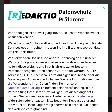
Mit die
Datenschutz-
Menü
S
Präferenz
Wir benötigen Ihre Einwilligung, bevor Sie unsere Website weiter
Start
/
Sport
/
Fußball
besuchen können.
Wenn Sie unter 16 Jahre alt sind und Ihre Einwilligung zu optionalen
Fußball
Sport
Sportkolumnen
Services geben möchten, müssen Sie Ihre Erziehungsberechtigten
um Erlaubnis bitten.
Mario Basler : Deutschland
Wir verwenden Cookies und andere Technologien auf unserer
Website. Einige von ihnen sind essenziell, während andere uns
ist eine Neidgesellschaft |
helfen, diese Website und Ihre Erfahrung zu verbessern.
Personenbezogene Daten können verarbeitet werden (z. B. IP-
Adressen), z. B. für personalisierte Anzeigen und Inhalte oder die
Diagnose Wahrheit I
Messung von Anzeigen und Inhalten.
Weitere Informationen über
die Verwendung Ihrer Daten finden Sie in unserer
Datenschutzerklärung
.
Es besteht keine Verpflichtung, in die
SportBeiUns
02.05.2013
0
9
2 Minuten gelesen
Verarbeitung Ihrer Daten einzuwilligen, um dieses Angebot zu
nutzen.
Sie können Ihre Auswahl jederzeit unter
Einstellungen
widerrufen oder anpassen.
Bitte beachten Sie, dass aufgrund
individueller Einstellungen möglicherweise nicht alle Funktionen
der Website verfügbar sind.