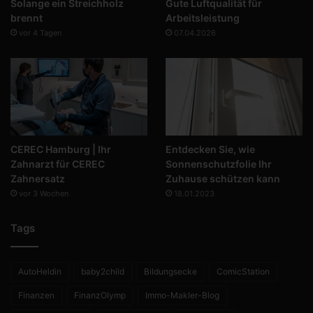
Solange ein Streichholz
Gute Luftqualität für
brennt
Arbeitsleistung
vor 4 Tagen
07.04.2026
CEREC Hamburg | Ihr
Entdecken Sie, wie
Zahnarzt für CEREC
Sonnenschutzfolie Ihr
Zahnersatz
Zuhause schützen kann
vor 3 Wochen
18.01.2023
Tags
AutoHeldin
baby2child
Bildungsecke
ComicStation
Finanzen
FinanzOlymp
Immo-Makler-Blog