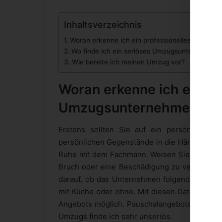
Inhaltsverzeichnis
Woran erkenne ich ein professionelles Umzug
Wo finde ich ein seriöses Umzugsunternehmen
Wie bereite ich meinen Umzug vor?
Woran erkenne ich ein pr
Umzugsunternehmen?
Erstens sollten Sie auf ein persönliches
persönlichen Gegenstände in die Hände von 
Ruhe mit dem Fachmann. Weisen Sie auf zerbr
Bruch oder eine Beschädigung zu verhindern.
darauf, ob das Unternehmen folgende Daten a
mit Küche oder ohne. Mit diesen Daten ist die
Angebots möglich. Pauschalangebote und das
Umzugs finde ich sehr unseriös.