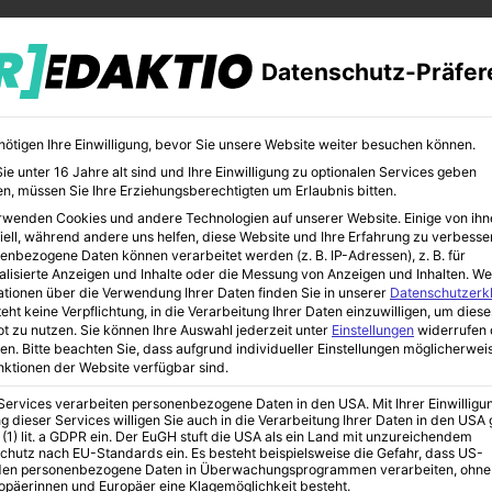
Datenschutz-Präfer
nötigen Ihre Einwilligung, bevor Sie unsere Website weiter besuchen können.
e unter 16 Jahre alt sind und Ihre Einwilligung zu optionalen Services geben
n, müssen Sie Ihre Erziehungsberechtigten um Erlaubnis bitten.
rwenden Cookies und andere Technologien auf unserer Website. Einige von ihn
CHER
BILDUNG
KUNST
iell, während andere uns helfen, diese Website und Ihre Erfahrung zu verbesse
enbezogene Daten können verarbeitet werden (z. B. IP-Adressen), z. B. für
alisierte Anzeigen und Inhalte oder die Messung von Anzeigen und Inhalten.
We
ationen über die Verwendung Ihrer Daten finden Sie in unserer
Datenschutzerk
eht keine Verpflichtung, in die Verarbeitung Ihrer Daten einzuwilligen, um diese
t zu nutzen.
Sie können Ihre Auswahl jederzeit unter
Einstellungen
widerrufen 
hen?
en.
Bitte beachten Sie, dass aufgrund individueller Einstellungen möglicherwei
unktionen der Website verfügbar sind.
 Services verarbeiten personenbezogene Daten in den USA. Mit Ihrer Einwilligu
g dieser Services willigen Sie auch in die Verarbeitung Ihrer Daten in den US
er mit Profis
 (1) lit. a GDPR ein. Der EuGH stuft die USA als ein Land mit unzureichendem
chutz nach EU-Standards ein. Es besteht beispielsweise die Gefahr, dass US-
en personenbezogene Daten in Überwachungsprogrammen verarbeiten, ohne
ropäerinnen und Europäer eine Klagemöglichkeit besteht.