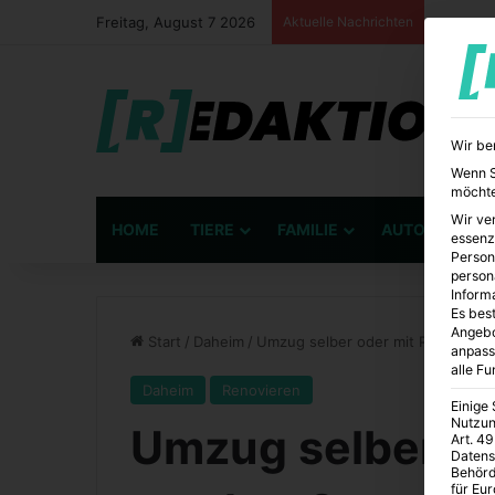
Freitag, August 7 2026
Aktuelle Nachrichten
Wir be
Wenn Si
möchte
Wir ve
HOME
TIERE
FAMILIE
AUTO
BÜ
essenz
Person
person
Inform
Es best
Angebo
Start
/
Daheim
/
Umzug selber oder mit Profis mac
anpass
alle F
Daheim
Renovieren
Einige
Nutzun
Umzug selber od
Art. 49
Datens
Behörd
für Eu