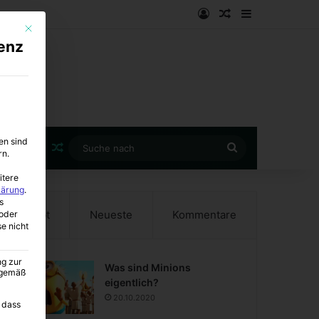
Anmelden
Zufälliger Artike
Sidebar
Mit diesem Button wird der Dialog geschlossen. Seine Funktionalität ist i
enz
en sind
Zufälliger Artikel
Suche
rn.
nach
itere
lärung
.
s
Beliebt
Neueste
Kommentare
oder
se nicht
ng zur
Was sind Minions
A gemäß
eigentlich?
20.10.2020
 dass