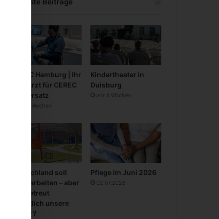
Neueste Beiträge
CEREC Hamburg | Ihr
Kindertheater in
Zahnarzt für CEREC
Duisburg
Zahnersatz
vor 4 Wochen
vor 3 Wochen
Deutschland soll
Pflege im Juni 2026
mehr arbeiten – aber
02.07.2026
wer betreut
eigentlich unsere
Kinder?