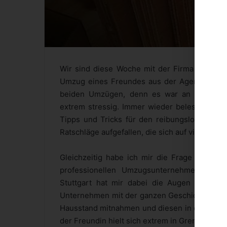
Wir sind diese Woche mit der Firma umgezo
Umzug eines Freundes aus der Agentur beric
beiden Umzügen, denn es war an beiden T
extrem stressig. Immer wieder belese ich mi
Tipps und Tricks für den reibungslosen Abl
Ratschläge aufgefallen, die sich auf vielen Se
Gleichzeitig habe ich mir die Frage gestel
professionellen Umzugsunternehmen realis
Stuttgart hat mir dabei die Augen geöffne
Unternehmen mit der ganzen Geschichte beauft
Hausstand mitnahmen und diesen in der neue
der Freundin hielt sich extrem in Grenzen un