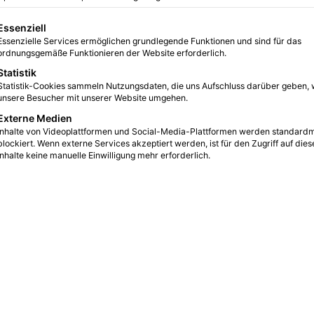
gt eine Liste der Service-Gruppen, für die eine Einwilligung erteilt we
Essenziell
Essenzielle Services ermöglichen grundlegende Funktionen und sind für das
1
17
2 Minuten gelesen
ordnungsgemäße Funktionieren der Website erforderlich.
Statistik
Statistik-Cookies sammeln Nutzungsdaten, die uns Aufschluss darüber geben, 
unsere Besucher mit unserer Website umgehen.
Externe Medien
Inhalte von Videoplattformen und Social-Media-Plattformen werden standard
blockiert. Wenn externe Services akzeptiert werden, ist für den Zugriff auf dies
Inhalte keine manuelle Einwilligung mehr erforderlich.