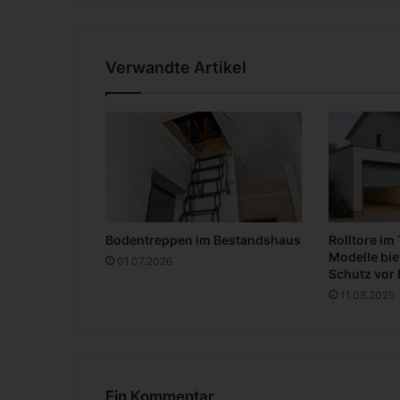
s
t
ü
c
Verwandte Artikel
k
e
b
e
i
C
a
d
e
Bodentreppen im Bestandshaus
Rolltore im
n
Modelle bie
01.07.2026
z
Schutz vor 
z
11.08.2025
a
Ein Kommentar