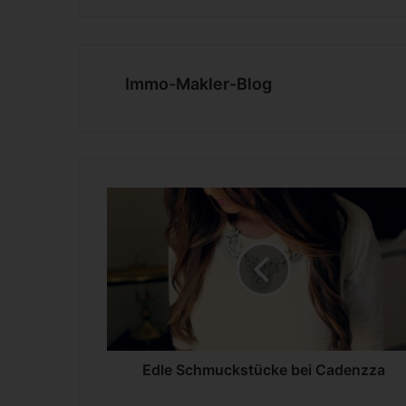
Immo-Makler-Blog
E
d
l
e
S
c
h
m
u
c
Edle Schmuckstücke bei Cadenzza
k