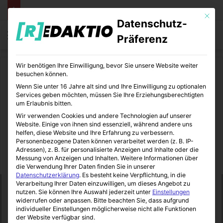
Mit die
Datenschutz-
Menü
S
Präferenz
Wir benötigen Ihre Einwilligung, bevor Sie unsere Website weiter
Start
/
Sport
besuchen können.
Wenn Sie unter 16 Jahre alt sind und Ihre Einwilligung zu optionalen
Sport
Sportkolumnen
Services geben möchten, müssen Sie Ihre Erziehungsberechtigten
um Erlaubnis bitten.
Zeitlupen | Das neue Fußball-
Wir verwenden Cookies und andere Technologien auf unserer
Website. Einige von ihnen sind essenziell, während andere uns
Buch von Lucas Vogelsang
helfen, diese Website und Ihre Erfahrung zu verbessern.
Personenbezogene Daten können verarbeitet werden (z. B. IP-
Adressen), z. B. für personalisierte Anzeigen und Inhalte oder die
Messung von Anzeigen und Inhalten.
Weitere Informationen über
SportBeiUns
22.04.2021
0
2
4 Minuten gelesen
die Verwendung Ihrer Daten finden Sie in unserer
Datenschutzerklärung
.
Es besteht keine Verpflichtung, in die
Verarbeitung Ihrer Daten einzuwilligen, um dieses Angebot zu
nutzen.
Sie können Ihre Auswahl jederzeit unter
Einstellungen
widerrufen oder anpassen.
Bitte beachten Sie, dass aufgrund
individueller Einstellungen möglicherweise nicht alle Funktionen
der Website verfügbar sind.