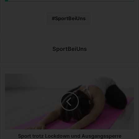
SportBeiUns
SportBeiUns
S
p
o
r
t
t
r
o
t
z
Sport trotz Lockdown und Ausgangssperre