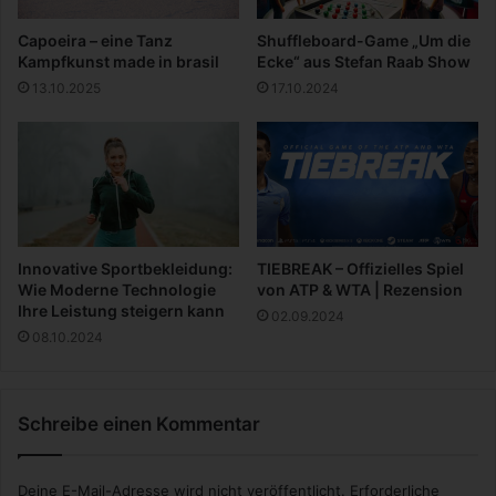
e
R
r
ü
Capoeira – eine Tanz
Shuffleboard-Game „Um die
r
c
Kampfkunst made in brasil
Ecke“ aus Stefan Raab Show
e
k
13.10.2025
17.10.2024
e
n
s
c
h
m
e
r
Innovative Sportbekleidung:
TIEBREAK – Offizielles Spiel
z
Wie Moderne Technologie
von ATP & WTA | Rezension
e
Ihre Leistung steigern kann
02.09.2024
n
08.10.2024
Schreibe einen Kommentar
Deine E-Mail-Adresse wird nicht veröffentlicht.
Erforderliche