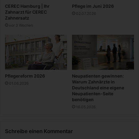
u
s
CEREC Hamburg | Ihr
Pflege im Juni 2026
c
s
Zahnarzt für CEREC
02.07.2026
a
t
Zahnersatz
s
r
vor 3 Wochen
V
e
o
s
g
s
e
l
s
a
n
Pflegereform 2026
Neupatienten gewinnen:
g
Warum Zahnärzte in
01.06.2026
Deutschland eine eigene
Neupatienten-Seite
benötigen
16.05.2026
Schreibe einen Kommentar