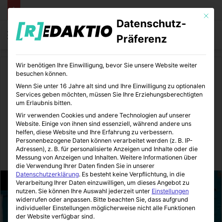
Mit die
Datenschutz-
Menü
S
Präferenz
Wir benötigen Ihre Einwilligung, bevor Sie unsere Website weiter
Start
/
Medizin
besuchen können.
Wenn Sie unter 16 Jahre alt sind und Ihre Einwilligung zu optionalen
Medizin
Services geben möchten, müssen Sie Ihre Erziehungsberechtigten
um Erlaubnis bitten.
Basketball gegen meine
Wir verwenden Cookies und andere Technologien auf unserer
Website. Einige von ihnen sind essenziell, während andere uns
Rückenschmerzen
helfen, diese Website und Ihre Erfahrung zu verbessern.
Personenbezogene Daten können verarbeitet werden (z. B. IP-
Adressen), z. B. für personalisierte Anzeigen und Inhalte oder die
MediTipps
26.04.2021
0
3
3 Minuten gelesen
Messung von Anzeigen und Inhalten.
Weitere Informationen über
die Verwendung Ihrer Daten finden Sie in unserer
Datenschutzerklärung
.
Es besteht keine Verpflichtung, in die
Verarbeitung Ihrer Daten einzuwilligen, um dieses Angebot zu
nutzen.
Sie können Ihre Auswahl jederzeit unter
Einstellungen
widerrufen oder anpassen.
Bitte beachten Sie, dass aufgrund
individueller Einstellungen möglicherweise nicht alle Funktionen
der Website verfügbar sind.