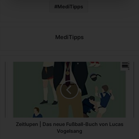
MediTipps
MediTipps
Z
e
i
t
l
u
p
e
n
|
Zeitlupen | Das neue Fußball-Buch von Lucas
D
Vogelsang
a