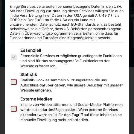
Einige Services verarbeiten personenbezogene Daten in den USA.
Mit Ihrer Einwilligung zur Nutzung dieser Services willigen Sie auch
in die Verarbeitung Ihrer Daten in den USA gemäß Art. 49 (1) lit. a
GDPR ein. Der EuGH stuft die USA als ein Land mit
unzureichendem Datenschutz nach EU-Standards ein. Es besteht
beispielsweise die Gefahr, dass US-Behörden personenbezogene
Daten in Überwachungsprogrammen verarbeiten, ohne dass für
Europäerinnen und Europäer eine Klagemöglichkeit besteht.
Es folgt eine Liste der Service-Gruppen, für die eine Einwilligung
Essenziell
Essenzielle Services ermöglichen grundlegende Funktionen
und sind für das ordnungsgemäße Funktionieren der
Website erforderlich.
Statistik
Basketball ist meine aktuelle Sport-Entdeckung des
Statistik-Cookies sammeln Nutzungsdaten, die uns
Jahres. Bedingt durch die Corona-Verordnungen bietet
Aufschluss darüber geben, wie unsere Besucher mit unserer
Website umgehen.
der Sport viele Varianten für das alleine spielen. Ich war
vor zwei Wochen bei einer Kardiologin, denn ich hatte
Externe Medien
Inhalte von Videoplattformen und Social-Media-Plattformen
Angst vor einem Herzleiden. Ich bin zwar erst 35 Jahre alt,
werden standardmäßig blockiert. Wenn externe Services
aber wiege etwas über 100 Kilogramm, gehe einer aktuell
akzeptiert werden, ist für den Zugriff auf diese Inhalte keine
manuelle Einwilligung mehr erforderlich.
durchgängig sitzenden Tätigkeit nach und verspürte ein
Ziehen im Herzen. Es stellte sich heraus, dass ich ein