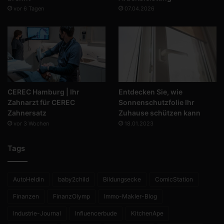
vor 6 Tagen
07.04.2026
CEREC Hamburg | Ihr
Entdecken Sie, wie
Zahnarzt für CEREC
Sonnenschutzfolie Ihr
Zahnersatz
Zuhause schützen kann
vor 3 Wochen
18.01.2023
Tags
AutoHeldin
baby2child
Bildungsecke
ComicStation
Finanzen
FinanzOlymp
Immo-Makler-Blog
Industrie-Journal
Influencerbude
KitchenApe