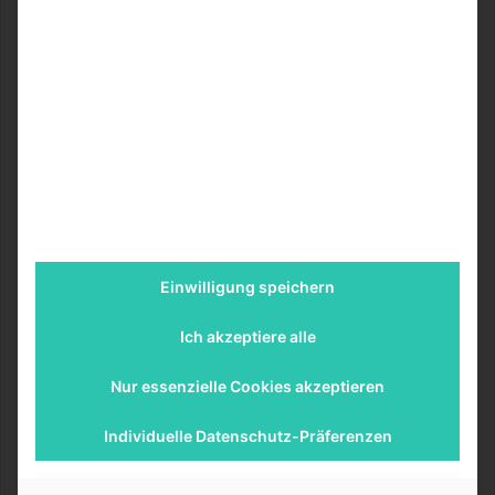
Der Staat Israel hat eine sehr ausgeprägte und vor allem
bunte Kultur. Diese setzt sich zum einen aus den
verschiedenen religiösen Einflüssen zusammen, die sich
hier bündeln. Zum anderen wird sie aber auch durch den
Kontrast der historischen Architektur und der
Fortschrittlichkeit der Technologie charakterisiert.
Zwischen alten Gemäuern, bunten Gemälden und großen
Märkten lassen sich aber auch viel Herzlichkeit und
Gastfreundschaft finden.
Einwilligung speichern
Ich akzeptiere alle
Nur essenzielle Cookies akzeptieren
Individuelle Datenschutz-Präferenzen