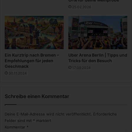
N
25.02.2026
i
n
j
a
Ein Kurztrip nach Bremen –
Uber Arena Berlin | Tipps und
Empfehlungen für jeden
Tricks für den Besuch
Geschmack
17.09.2024
30.11.2024
Schreibe einen Kommentar
Deine E-Mail-Adresse wird nicht veröffentlicht.
Erforderliche
Felder sind mit
*
markiert
Kommentar
*