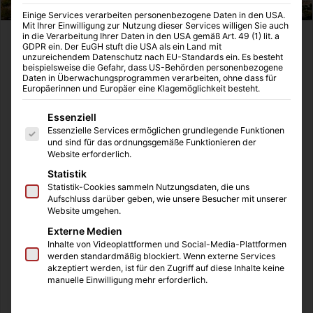
Einige Services verarbeiten personenbezogene Daten in den USA.
Mit Ihrer Einwilligung zur Nutzung dieser Services willigen Sie auch
in die Verarbeitung Ihrer Daten in den USA gemäß Art. 49 (1) lit. a
Leider nimmt man auf Grund von Vorurteilen von vielen
GDPR ein. Der EuGH stuft die USA als ein Land mit
unzureichendem Datenschutz nach EU-Standards ein. Es besteht
Orten dieser Welt einen großen Abstand. Dabei entgehen
beispielsweise die Gefahr, dass US-Behörden personenbezogene
einem dann die wahren Schätze dieser Erde. Einer davon
Daten in Überwachungsprogrammen verarbeiten, ohne dass für
Europäerinnen und Europäer eine Klagemöglichkeit besteht.
ist Israel.
Es folgt eine Liste der Service-Gruppen, für die eine Einwilligung
Essenziell
Essenzielle Services ermöglichen grundlegende Funktionen
und sind für das ordnungsgemäße Funktionieren der
Website erforderlich.
Statistik
Statistik-Cookies sammeln Nutzungsdaten, die uns
Aufschluss darüber geben, wie unsere Besucher mit unserer
Website umgehen.
Externe Medien
Inhalte von Videoplattformen und Social-Media-Plattformen
werden standardmäßig blockiert. Wenn externe Services
Inhaltsverzeichnis
akzeptiert werden, ist für den Zugriff auf diese Inhalte keine
manuelle Einwilligung mehr erforderlich.
Was macht Israel so besonders?
Die Landschaft in Israel