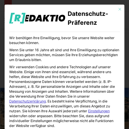
Mit die
Datenschutz-
Menü
S
Präferenz
Wir benötigen Ihre Einwilligung, bevor Sie unsere Website weiter
Start
/
Reisen
/
Europa
besuchen können.
Wenn Sie unter 16 Jahre alt sind und Ihre Einwilligung zu optionalen
Europa
Services geben möchten, müssen Sie Ihre Erziehungsberechtigten
um Erlaubnis bitten.
Das große Abenteuer Israel
Wir verwenden Cookies und andere Technologien auf unserer
Website. Einige von ihnen sind essenziell, während andere uns
helfen, diese Website und Ihre Erfahrung zu verbessern.
Redaktio
17.02.2017
0
4
3 Minuten gelesen
Personenbezogene Daten können verarbeitet werden (z. B. IP-
Adressen), z. B. für personalisierte Anzeigen und Inhalte oder die
Messung von Anzeigen und Inhalten.
Weitere Informationen über
die Verwendung Ihrer Daten finden Sie in unserer
Datenschutzerklärung
.
Es besteht keine Verpflichtung, in die
Verarbeitung Ihrer Daten einzuwilligen, um dieses Angebot zu
nutzen.
Sie können Ihre Auswahl jederzeit unter
Einstellungen
widerrufen oder anpassen.
Bitte beachten Sie, dass aufgrund
individueller Einstellungen möglicherweise nicht alle Funktionen
der Website verfügbar sind.