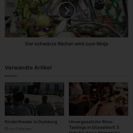
n
s
d
c
e
h
r
w
M
ä
o
r
d
z
Der schwärze Rächer wird zum Ninja
e
e
R
ä
Verwandte Artikel
c
h
e
r
w
i
r
d
z
Kindertheater in Duisburg
Unvergessliche Wine-
u
Tastings in Düsseldorf: 5
vor 4 Wochen
m
Orte für deine Weinprobe