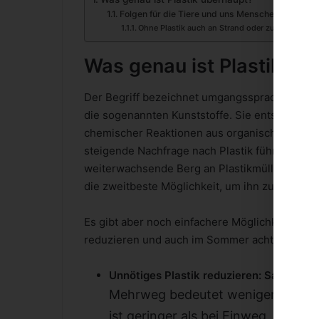
Folgen für die Tiere und uns Menschen!
Ohne Plastik auch an Strand oder zum See
Was genau ist Plastik üb
Der Begriff bezeichnet umgangssprachlich ein
die sogenannten Kunststoffe. Sie entstehen d
chemischer Reaktionen aus organischen Rohsto
steigende Nachfrage nach Plastik führt zwang
weiterwachsende Berg an Plastikmüll verursac
die zweitbeste Möglichkeit, um ihn zu reduzie
Es gibt aber noch einfachere Möglichkeiten, wi
reduzieren und auch im Sommer achtsamer zu
Unnötiges Plastik reduzieren: Sagen Si
Mehrweg bedeutet weniger Abfall 
ist geringer als bei Einweg. Auch hi