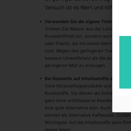
Versuch ist es Wert und hilft, die W
Verwenden Sie die eigene Trinkflasche
Trinken Sie Wasser aus der Leitung statt 
Kunststoffmüll ein, sondern auch viel G
oder Plastik, die mit einem Mehrweg-Sie
sind. Wegen des geringeren Transportge
bessere Umweltbilanz als die aus Glas. Ei
geringeren Müll zu erzeugen.
Bei Kosmetik auf Inhaltsstoffe achten, 
Viele Körperpflegeprodukte und Kosmetika
Kunststoffe. Sie dienen als Schleif-, Bind
ganz ohne erdölbasierte Bestandteile aus
eine gute Alternative sein. Auch Shampoo
können als Alternative Kaffeesatz, Zuck
Wichtigste: Auf die Inhaltsstoffe beim E
immer lesen.