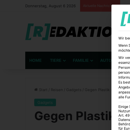
Donnerstag, August 6 2026
Aktuelle Nachrichten
Wir be
Wenn Si
möchte
Wir ve
HOME
TIERE
FAMILIE
AUTO
BÜ
essenz
Person
person
Inform
Es best
Angebo
Start
/
Reisen
/
Gadgets
/
Gegen Plastik – für die 
anpass
alle F
Gadgets
Einige
Gegen Plastik – 
Nutzun
Art. 49
Datens
Behörd
für Eu