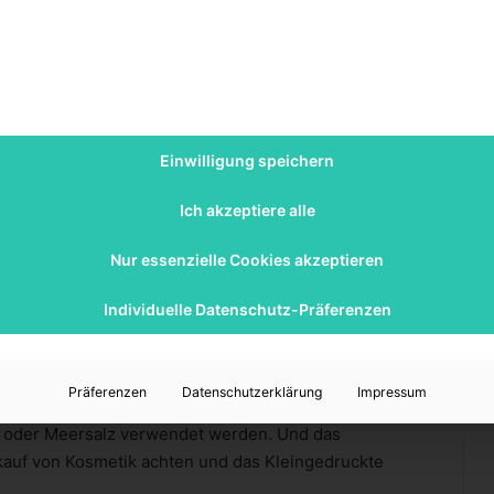
elt sauberer zu halten!
aus Einmal-Plastikflaschen. Das spart nicht nur
eld. Am besten benutzen Sie Mehrwegflaschen aus Glas
Einwilligung speichern
gel oder der Beschriftung „Mehrweg” gekennzeichnet
wichts haben Mehrwegflaschen aus Plastik eine
Ich akzeptiere alle
ne eigene Flasche ist sinnvoll und nützlicher, um
Nur essenzielle Cookies akzeptieren
z.B. bei Sonnencreme
Individuelle Datenschutz-Präferenzen
 enthalten feste, flüssige und wachsartige
e- oder Füllmittel. Zertifizierte Naturkosmetik kommt
. Außerdem kann feste Seife für die Körperhygiene
Präferenzen
Datenschutzerklärung
Impressum
 und Haarkuren gibt es in Seifenform. Für Peelings
er oder Meersalz verwendet werden. Und das
inkauf von Kosmetik achten und das Kleingedruckte