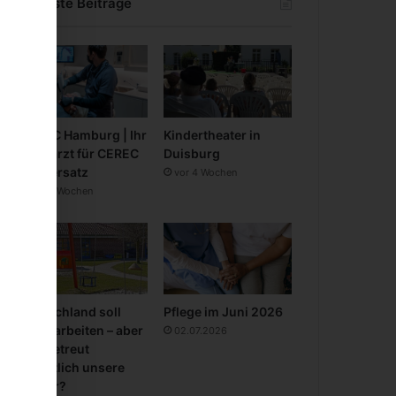
Neueste Beiträge
CEREC Hamburg | Ihr
Kindertheater in
Zahnarzt für CEREC
Duisburg
Zahnersatz
vor 4 Wochen
vor 3 Wochen
Deutschland soll
Pflege im Juni 2026
mehr arbeiten – aber
02.07.2026
wer betreut
eigentlich unsere
Kinder?