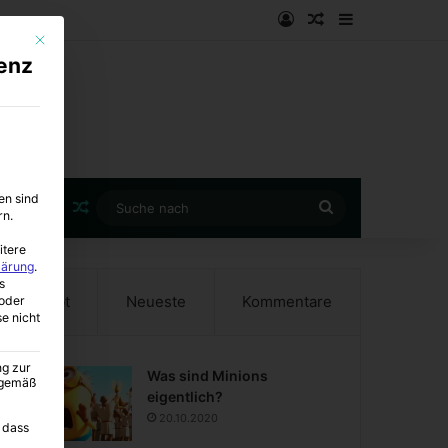
Anmelden
Zufälliger Artike
Sidebar
Mit diesem Button wird der Dialog geschlossen. Seine Funktionalität ist i
enz
en sind
Zufälliger Artikel
Suche
rn.
nach
itere
lärung
.
s
Beliebt
Neueste
Kommentare
oder
se nicht
ng zur
Was sind Minions
A gemäß
eigentlich?
20.10.2020
 dass