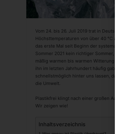
Vom 24. bis 26. Juli 2019 trat in Deutschland 
Höchsttemperaturen von über 40 °C an drei a
das erste Mal seit Beginn der systematischen 
Sommer 2021 kein richtiger Sommer, doch ge
mäßig warmen bis warmen Witterung ist eigent
ihn im letzten Jahrhundert häufig gab. Wir lie
schnellstmöglich hinter uns lassen, dabei ver
die Umwelt.
Plastikfrei klingt nach einer großen Aufgabe,
Wir zeigen wie!
Inhaltsverzeichnis
Was genau ist Plastik überhaupt?