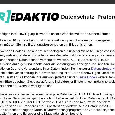
Datenschutz-Präfer
nötigen Ihre Einwilligung, bevor Sie unsere Website weiter besuchen können.
e unter 16 Jahre alt sind und Ihre Einwilligung zu optionalen Services geben
n, müssen Sie Ihre Erziehungsberechtigten um Erlaubnis bitten.
rwenden Cookies und andere Technologien auf unserer Website. Einige von ihn
CHER
BILDUNG
KUNST
iell, während andere uns helfen, diese Website und Ihre Erfahrung zu verbesse
enbezogene Daten können verarbeitet werden (z. B. IP-Adressen), z. B. für
alisierte Anzeigen und Inhalte oder die Messung von Anzeigen und Inhalten.
We
ationen über die Verwendung Ihrer Daten finden Sie in unserer
Datenschutzerk
eht keine Verpflichtung, in die Verarbeitung Ihrer Daten einzuwilligen, um diese
t zu nutzen.
Sie können Ihre Auswahl jederzeit unter
Einstellungen
widerrufen 
Umwelt
en.
Bitte beachten Sie, dass aufgrund individueller Einstellungen möglicherwei
unktionen der Website verfügbar sind.
 Services verarbeiten personenbezogene Daten in den USA. Mit Ihrer Einwilligu
für die Umwelt
g dieser Services willigen Sie auch in die Verarbeitung Ihrer Daten in den US
 (1) lit. a GDPR ein. Der EuGH stuft die USA als ein Land mit unzureichendem
chutz nach EU-Standards ein. Es besteht beispielsweise die Gefahr, dass US-
en personenbezogene Daten in Überwachungsprogrammen verarbeiten, ohne
ropäerinnen und Europäer eine Klagemöglichkeit besteht.