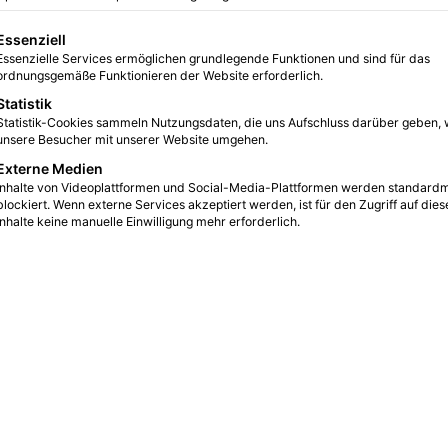
0
6
3 Minuten gelesen
gt eine Liste der Service-Gruppen, für die eine Einwilligung erteilt we
Essenziell
Essenzielle Services ermöglichen grundlegende Funktionen und sind für das
ordnungsgemäße Funktionieren der Website erforderlich.
Statistik
Statistik-Cookies sammeln Nutzungsdaten, die uns Aufschluss darüber geben, 
unsere Besucher mit unserer Website umgehen.
Externe Medien
Inhalte von Videoplattformen und Social-Media-Plattformen werden standard
blockiert. Wenn externe Services akzeptiert werden, ist für den Zugriff auf dies
Inhalte keine manuelle Einwilligung mehr erforderlich.