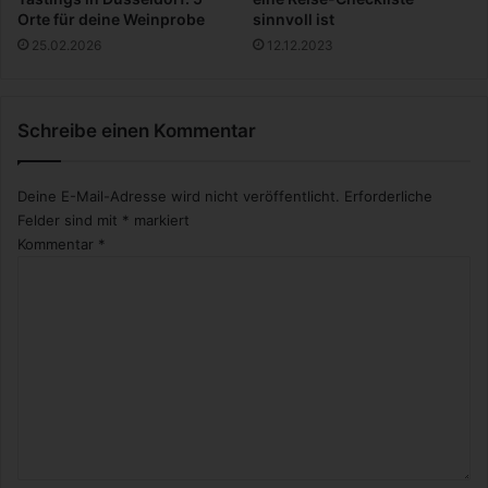
r
Orte für deine Weinprobe
sinnvoll ist
n
25.02.2026
12.12.2023
u
n
d
Schreibe einen Kommentar
t
r
a
Deine E-Mail-Adresse wird nicht veröffentlicht.
Erforderliche
i
Felder sind mit
*
markiert
n
Kommentar
*
i
e
r
e
n