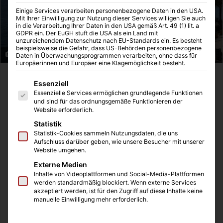
Einige Services verarbeiten personenbezogene Daten in den USA.
Mit Ihrer Einwilligung zur Nutzung dieser Services willigen Sie auch
in die Verarbeitung Ihrer Daten in den USA gemäß Art. 49 (1) lit. a
GDPR ein. Der EuGH stuft die USA als ein Land mit
unzureichendem Datenschutz nach EU-Standards ein. Es besteht
beispielsweise die Gefahr, dass US-Behörden personenbezogene
Strandpromenade Figueretas
Daten in Überwachungsprogrammen verarbeiten, ohne dass für
Europäerinnen und Europäer eine Klagemöglichkeit besteht.
Es folgt eine Liste der Service-Gruppen, für die eine Einwilligung
Essenziell
Inhaltsverzeichnis
Essenzielle Services ermöglichen grundlegende Funktionen
Malerische Landschaften und legendäre Parties
und sind für das ordnungsgemäße Funktionieren der
Website erforderlich.
Hey, we are going to Ibiza!
Landschaft und Ausflugsziele
Statistik
Statistik-Cookies sammeln Nutzungsdaten, die uns
Aufschluss darüber geben, wie unsere Besucher mit unserer
Malerische Landschaften und
Website umgehen.
Externe Medien
legendäre Parties
Inhalte von Videoplattformen und Social-Media-Plattformen
werden standardmäßig blockiert. Wenn externe Services
akzeptiert werden, ist für den Zugriff auf diese Inhalte keine
manuelle Einwilligung mehr erforderlich.