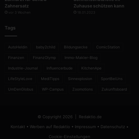
Zahnersatz
Zuhause schützen kann
vor 3 Wochen
18.01.2023
Tags
AutoHeldin
baby2child
Bildungsecke
ComicStation
Finanzen
FinanzOlymp
Immo-Makler-Blog
Industrie-Journal
Influencerbude
KitchenApe
LifeStyleLove
MediTipps
Sinnexplosion
SportBeiUns
UmDenGlobus
WP-Campus
Zoomotions
Zukunftsboard
© Copyright 2026 |
Redaktio.de
Kontakt
•
Werben auf Redaktio
•
Impressum
•
Datenschutz
•
Cookie-Einstellungen