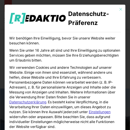
Mit die
Datenschutz-
Menü
S
Präferenz
Wir benötigen Ihre Einwilligung, bevor Sie unsere Website weiter
Start
/
Reisen
besuchen können.
Wenn Sie unter 16 Jahre alt sind und Ihre Einwilligung zu optionalen
Reisen
Services geben möchten, müssen Sie Ihre Erziehungsberechtigten
um Erlaubnis bitten.
Urlaubsziel Ibiza
Wir verwenden Cookies und andere Technologien auf unserer
Website. Einige von ihnen sind essenziell, während andere uns
helfen, diese Website und Ihre Erfahrung zu verbessern.
Redaktio
25.08.2014
0
5
1 Minute Lesezeit
Personenbezogene Daten können verarbeitet werden (z. B. IP-
Adressen), z. B. für personalisierte Anzeigen und Inhalte oder die
Messung von Anzeigen und Inhalten.
Weitere Informationen über
die Verwendung Ihrer Daten finden Sie in unserer
Datenschutzerklärung
.
Es besteht keine Verpflichtung, in die
Verarbeitung Ihrer Daten einzuwilligen, um dieses Angebot zu
nutzen.
Sie können Ihre Auswahl jederzeit unter
Einstellungen
widerrufen oder anpassen.
Bitte beachten Sie, dass aufgrund
individueller Einstellungen möglicherweise nicht alle Funktionen
der Website verfügbar sind.