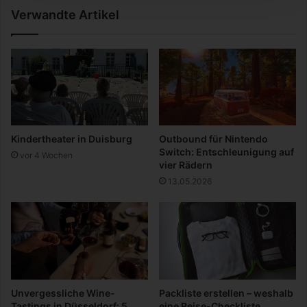
-
Verwandte Artikel
o
T
c
a
h
l
u
e
m
n
a
t
m
u
2
n
2
d
Kindertheater in Duisburg
Outbound für Nintendo
.
T
Switch: Entschleunigung auf
vor 4 Wochen
0
e
vier Rädern
8
c
13.05.2026
.
h
2
n
0
i
1
k
4
f
ö
r
d
Unvergessliche Wine-
Packliste erstellen – weshalb
e
Tastings in Düsseldorf: 5
eine Reise-Checkliste