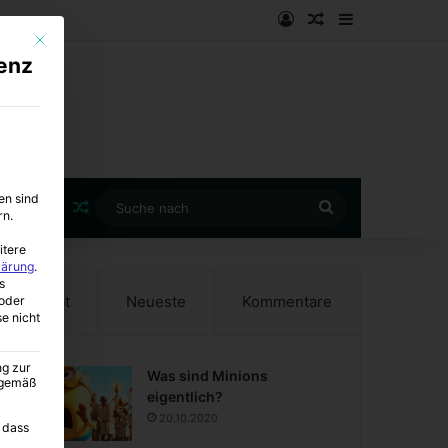
Anmelden
Zufälliger Artike
Sidebar
Mit diesem Button wird der Dialog geschlossen. Seine Funktionalität ist i
enz
en sind
Zufälliger Artikel
Suche
rn.
nach
itere
lärung
.
s
Beliebt
Neueste
Kommentare
oder
se nicht
ng zur
Was sind Minions
A gemäß
eigentlich?
20.10.2020
 dass