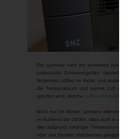
Der Sommer naht mit schnellen Schritten und 
potenzielle Schimmelgefahr darstellt. Berei
fehlendes Lüften im Keller und anderen Räum
die Temperaturen und warme Luft entweicht
gelüftet wird. Welche
Luftfeuchtigkeit ist im J
Nicht nur im Winter, sondern während des ge
im Äußeren die Gefahr, dass auch in den Wohn
Wer aufgrund niedriger Temperaturen im Wint
oder das Fenster stattdessen gekippt lässt, lä