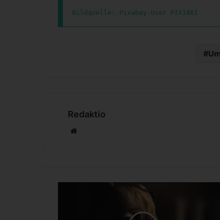
Bildquelle: Pixabay-User PIX1861
Um
Redaktio
We
bs
eit
e
B
e
t
t