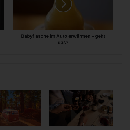
f
l
a
s
c
h
Babyflasche im Auto erwärmen – geht
e
das?
i
m
A
u
t
o
e
r
w
ä
r
m
e
n