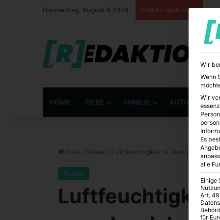
Donnerstag, August 6 2026
Aktuelle Nachrichten
Wir be
Wenn Si
möchte
Wir ve
HOME
TIERE
FAMILIE
AUTO
BÜ
essenz
Person
person
Inform
Es best
Angebo
Start
/
Reisen
/
Luftfeuchtigkeit in Deutschland – 
anpass
alle F
Reisen
Einige
Luftfeuchtigkeit
Nutzun
Art. 49
Datens
Behörd
für Eu