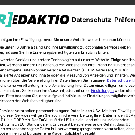
Datenschutz-Präfer
nötigen Ihre Einwilligung, bevor Sie unsere Website weiter besuchen können.
e unter 16 Jahre alt sind und Ihre Einwilligung zu optionalen Services geben
n, müssen Sie Ihre Erziehungsberechtigten um Erlaubnis bitten.
rwenden Cookies und andere Technologien auf unserer Website. Einige von ihn
CHER
BILDUNG
KUNST
iell, während andere uns helfen, diese Website und Ihre Erfahrung zu verbesse
enbezogene Daten können verarbeitet werden (z. B. IP-Adressen), z. B. für
alisierte Anzeigen und Inhalte oder die Messung von Anzeigen und Inhalten.
We
ationen über die Verwendung Ihrer Daten finden Sie in unserer
Datenschutzerk
eht keine Verpflichtung, in die Verarbeitung Ihrer Daten einzuwilligen, um diese
t zu nutzen.
Sie können Ihre Auswahl jederzeit unter
Einstellungen
widerrufen 
was das Jahr 2016 bringt
en.
Bitte beachten Sie, dass aufgrund individueller Einstellungen möglicherwei
unktionen der Website verfügbar sind.
 Services verarbeiten personenbezogene Daten in den USA. Mit Ihrer Einwilligu
 in Deutschland –
g dieser Services willigen Sie auch in die Verarbeitung Ihrer Daten in den US
 (1) lit. a GDPR ein. Der EuGH stuft die USA als ein Land mit unzureichendem
chutz nach EU-Standards ein. Es besteht beispielsweise die Gefahr, dass US-
en personenbezogene Daten in Überwachungsprogrammen verarbeiten, ohne
ropäerinnen und Europäer eine Klagemöglichkeit besteht.