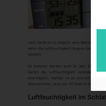
nach Gerät ist es möglich, eine Warnung ausz
wenn die Luftfeuchtigkeit längere Zeit über 
besteht.
Im Sommer werden auch im Jahr 2016 die Te
Gefühl der Luftfeuchtigkeit verändert. Wa
unerträglich. Hierbei ist es sinnvoll, darauf
überschreitet, da es bei 30 Grad im Schatten
Luftfeuchtigkeit im Schl