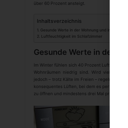
über 60 Prozent ansteigt.
Inhaltsverzeichnis
Gesunde Werte in der Wohnung und im Haus
Luftfeuchtigkeit im Schlafzimmer
Gesunde Werte in der W
Im Winter fühlen sich 40 Prozent Luftfeuchtigk
Wohnräumen niedrig sind. Wird viel geheizt, 
jedoch – trotz Kälte im Freien – regelmäßig 
konsequentes Lüften, bei dem es perfekt ist,
zu öffnen und mindestens drei Mal pro Tag zu