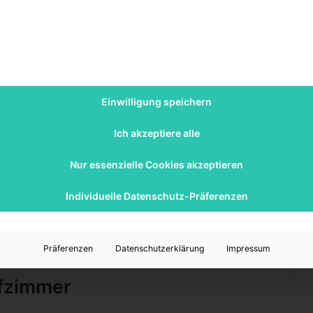
60 Prozent liegt, allerdings sollten Bewohner von
Häusern und Wohnungen das Lüften keinesfalls
vernachlässigen, nur, weil sich die Luftfeuchtigkeit
nicht sonderlich hoch anfühlt.
Unser Tipp: Ein Hygrometer in einzelnen Räumen klärt
Einwilligung speichern
auf und misst dauerhaft die aktuelle Luftfeuchtigkeit. Je
usenden (beispielsweise per Anzeige oder Signal),
Ich akzeptiere alle
einem zu hohen Wert liegt und damit Schimmelgefahr
Nur essenzielle Cookies akzeptieren
mperaturen massiv ansteigen, sodass sich auch das
Individuelle Datenschutz-Präferenzen
s sich im Winter angenehm anfühlt, wird im Sommer
 zu achten, dass die Luftfeuchtigkeit 50 Prozent nicht
 sonst sehr schnell unangenehm werden kann.
Präferenzen
Datenschutzerklärung
Impressum
afzimmer