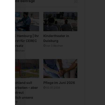
Neueste Beiträge
CEREC Hamburg | Ihr
Kindertheater in
Zahnarzt für CEREC
Duisburg
Zahnersatz
vor 3 Wochen
vor 3 Wochen
Deutschland soll
Pflege im Juni 2026
mehr arbeiten – aber
02.07.2026
wer betreut
eigentlich unsere
Kinder?