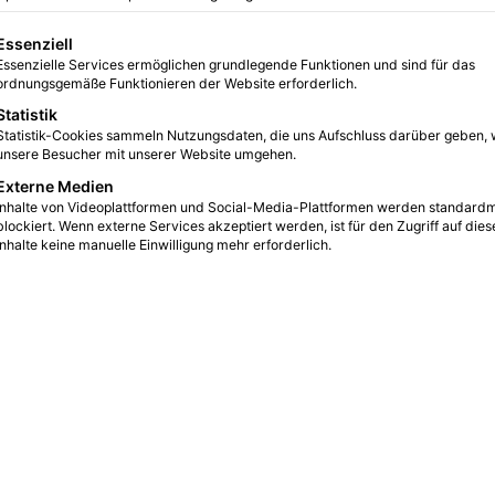
16 bringt
gt eine Liste der Service-Gruppen, für die eine Einwilligung erteilt we
Essenziell
Essenzielle Services ermöglichen grundlegende Funktionen und sind für das
0
12
2 Minuten gelesen
ordnungsgemäße Funktionieren der Website erforderlich.
Statistik
Statistik-Cookies sammeln Nutzungsdaten, die uns Aufschluss darüber geben, 
unsere Besucher mit unserer Website umgehen.
Externe Medien
Inhalte von Videoplattformen und Social-Media-Plattformen werden standard
blockiert. Wenn externe Services akzeptiert werden, ist für den Zugriff auf dies
Inhalte keine manuelle Einwilligung mehr erforderlich.