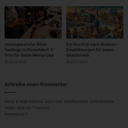
a
l
m
e
n
Unvergessliche Wine-
Ein Kurztrip nach Bremen –
Tastings in Düsseldorf: 5
Empfehlungen für jeden
Orte für deine Weinprobe
Geschmack
25.02.2026
30.11.2024
Schreibe einen Kommentar
Deine E-Mail-Adresse wird nicht veröffentlicht.
Erforderliche
Felder sind mit
*
markiert
Kommentar
*