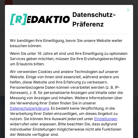
Mit die
Datenschutz-
Menü
S
Präferenz
Wir benötigen Ihre Einwilligung, bevor Sie unsere Website weiter
Start
/
Reisen
/
Europa
besuchen können.
Wenn Sie unter 16 Jahre alt sind und Ihre Einwilligung zu optionalen
Europa
Reisen
Services geben möchten, müssen Sie Ihre Erziehungsberechtigten
um Erlaubnis bitten.
Paris an einem Tag erleben
Wir verwenden Cookies und andere Technologien auf unserer
Website. Einige von ihnen sind essenziell, während andere uns
helfen, diese Website und Ihre Erfahrung zu verbessern.
UmDenGlobus
23.10.2014
0
10
1 Minute Lesezeit
Personenbezogene Daten können verarbeitet werden (z. B. IP-
Adressen), z. B. für personalisierte Anzeigen und Inhalte oder die
Messung von Anzeigen und Inhalten.
Weitere Informationen über
die Verwendung Ihrer Daten finden Sie in unserer
Datenschutzerklärung
.
Es besteht keine Verpflichtung, in die
Verarbeitung Ihrer Daten einzuwilligen, um dieses Angebot zu
nutzen.
Sie können Ihre Auswahl jederzeit unter
Einstellungen
widerrufen oder anpassen.
Bitte beachten Sie, dass aufgrund
individueller Einstellungen möglicherweise nicht alle Funktionen
der Website verfügbar sind.