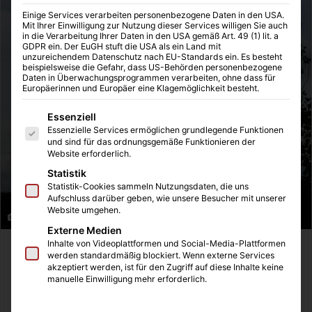
Einige Services verarbeiten personenbezogene Daten in den USA.
Mit Ihrer Einwilligung zur Nutzung dieser Services willigen Sie auch
in die Verarbeitung Ihrer Daten in den USA gemäß Art. 49 (1) lit. a
GDPR ein. Der EuGH stuft die USA als ein Land mit
unzureichendem Datenschutz nach EU-Standards ein. Es besteht
beispielsweise die Gefahr, dass US-Behörden personenbezogene
Daten in Überwachungsprogrammen verarbeiten, ohne dass für
Europäerinnen und Europäer eine Klagemöglichkeit besteht.
Es folgt eine Liste der Service-Gruppen, für die eine Einwilligung
Essenziell
Essenzielle Services ermöglichen grundlegende Funktionen
und sind für das ordnungsgemäße Funktionieren der
Website erforderlich.
Statistik
Statistik-Cookies sammeln Nutzungsdaten, die uns
Aufschluss darüber geben, wie unsere Besucher mit unserer
Website umgehen.
Eiffelturm
Externe Medien
Inhalte von Videoplattformen und Social-Media-Plattformen
Bei meinem letzten Frankreich-Urlaub ging es für einen
werden standardmäßig blockiert. Wenn externe Services
akzeptiert werden, ist für den Zugriff auf diese Inhalte keine
Tag nach Paris. Mit dem Auto. Gute Idee? Jein! Die Anreise
manuelle Einwilligung mehr erforderlich.
verlief noch halbwegs reibungslos. Das Parken in einem
Parkhaus in der Nähe des Louvre war auch kein größeres