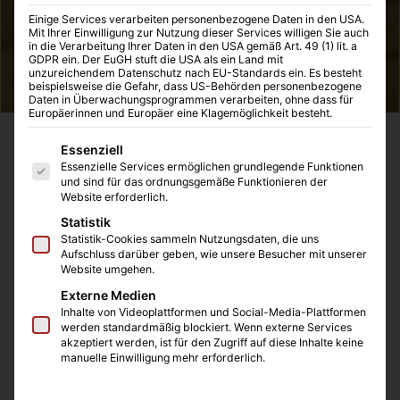
Einige Services verarbeiten personenbezogene Daten in den USA.
Mit Ihrer Einwilligung zur Nutzung dieser Services willigen Sie auch
in die Verarbeitung Ihrer Daten in den USA gemäß Art. 49 (1) lit. a
GDPR ein. Der EuGH stuft die USA als ein Land mit
unzureichendem Datenschutz nach EU-Standards ein. Es besteht
beispielsweise die Gefahr, dass US-Behörden personenbezogene
Daten in Überwachungsprogrammen verarbeiten, ohne dass für
Europäerinnen und Europäer eine Klagemöglichkeit besteht.
Was macht Tierbabys nur so unglaublich anziehend? Was
Es folgt eine Liste der Service-Gruppen, für die eine Einwilligung
Essenziell
haben diese Miniausgaben unserer Lieblingstiere an sich,
Essenzielle Services ermöglichen grundlegende Funktionen
und sind für das ordnungsgemäße Funktionieren der
dass uns derartig fasziniert und wirklich jedes Herz zum
Website erforderlich.
schmelzen bringt?
Statistik
Statistik-Cookies sammeln Nutzungsdaten, die uns
Ich würde jede Wette eingehen, dass mehr als die Hälfte
Aufschluss darüber geben, wie unsere Besucher mit unserer
Website umgehen.
von euch diesen Artikel nur wegen des Bildes von der
Externe Medien
süßen Babygiraffe angeklickt hat. Und das ist auch völlig in
Inhalte von Videoplattformen und Social-Media-Plattformen
Ordnung, tatsächlich geht es dem Großteil der Menschen
werden standardmäßig blockiert. Wenn externe Services
so. Schon Barney Stinson aus How I Met Your Mother
akzeptiert werden, ist für den Zugriff auf diese Inhalte keine
manuelle Einwilligung mehr erforderlich.
wusste die mächtige Wirkung von einem kleinen Teacup
Schweinchen bewusst einzusetzen. Das jeder Frau bei