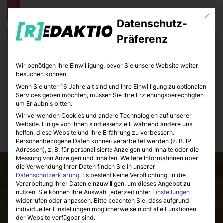
Mit die
Datenschutz-
Menü
S
Präferenz
Wir benötigen Ihre Einwilligung, bevor Sie unsere Website weiter
Start
/
Tiere
/
Tiere Weltweit
besuchen können.
Wenn Sie unter 16 Jahre alt sind und Ihre Einwilligung zu optionalen
Tiere Weltweit
Services geben möchten, müssen Sie Ihre Erziehungsberechtigten
um Erlaubnis bitten.
Herz für Babys
Wir verwenden Cookies und andere Technologien auf unserer
Website. Einige von ihnen sind essenziell, während andere uns
helfen, diese Website und Ihre Erfahrung zu verbessern.
Zoomotions
26.08.2015
0
21
1 Minute Lesezeit
Personenbezogene Daten können verarbeitet werden (z. B. IP-
Adressen), z. B. für personalisierte Anzeigen und Inhalte oder die
Messung von Anzeigen und Inhalten.
Weitere Informationen über
die Verwendung Ihrer Daten finden Sie in unserer
Datenschutzerklärung
.
Es besteht keine Verpflichtung, in die
Verarbeitung Ihrer Daten einzuwilligen, um dieses Angebot zu
nutzen.
Sie können Ihre Auswahl jederzeit unter
Einstellungen
widerrufen oder anpassen.
Bitte beachten Sie, dass aufgrund
individueller Einstellungen möglicherweise nicht alle Funktionen
der Website verfügbar sind.