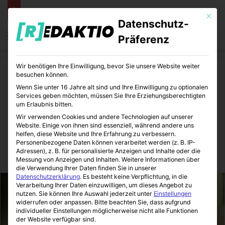
Mit die
Datenschutz-
Menü
S
Präferenz
Wir benötigen Ihre Einwilligung, bevor Sie unsere Website weiter
Start
/
Tiere
/
Alles für den Hund
besuchen können.
Wenn Sie unter 16 Jahre alt sind und Ihre Einwilligung zu optionalen
Alles für den Hund
Services geben möchten, müssen Sie Ihre Erziehungsberechtigten
um Erlaubnis bitten.
Hunde im Alter | 5 Tipps für
Wir verwenden Cookies und andere Technologien auf unserer
Website. Einige von ihnen sind essenziell, während andere uns
ein langes Hundeleben
helfen, diese Website und Ihre Erfahrung zu verbessern.
Personenbezogene Daten können verarbeitet werden (z. B. IP-
Adressen), z. B. für personalisierte Anzeigen und Inhalte oder die
Zoomotions
07.07.2015
0
17
1 Minute Lesezeit
Messung von Anzeigen und Inhalten.
Weitere Informationen über
die Verwendung Ihrer Daten finden Sie in unserer
Datenschutzerklärung
.
Es besteht keine Verpflichtung, in die
Verarbeitung Ihrer Daten einzuwilligen, um dieses Angebot zu
nutzen.
Sie können Ihre Auswahl jederzeit unter
Einstellungen
widerrufen oder anpassen.
Bitte beachten Sie, dass aufgrund
individueller Einstellungen möglicherweise nicht alle Funktionen
der Website verfügbar sind.