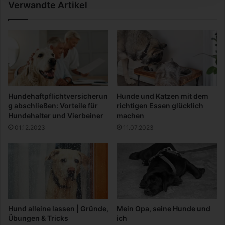
Verwandte Artikel
i
l
t
e
r
g
e
g
e
Hundehaftpflichtversicherun
Hunde und Katzen mit dem
n
g abschließen: Vorteile für
richtigen Essen glücklich
A
Hundehalter und Vierbeiner
machen
l
01.12.2023
11.07.2023
l
e
r
g
i
e
n
v
Hund alleine lassen | Gründe,
Mein Opa, seine Hunde und
o
Übungen & Tricks
ich