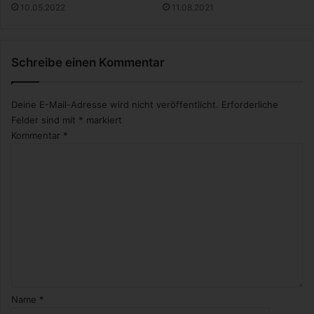
r
10.05.2022
11.08.2021
b
e
u
Schreibe einen Kommentar
g
e
n
Deine E-Mail-Adresse wird nicht veröffentlicht.
Erforderliche
Felder sind mit
*
markiert
Kommentar
*
Name
*