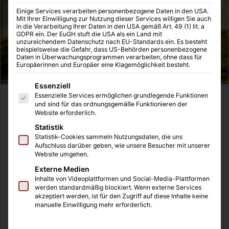
Einige Services verarbeiten personenbezogene Daten in den USA.
Mit Ihrer Einwilligung zur Nutzung dieser Services willigen Sie auch
in die Verarbeitung Ihrer Daten in den USA gemäß Art. 49 (1) lit. a
GDPR ein. Der EuGH stuft die USA als ein Land mit
unzureichendem Datenschutz nach EU-Standards ein. Es besteht
beispielsweise die Gefahr, dass US-Behörden personenbezogene
Daten in Überwachungsprogrammen verarbeiten, ohne dass für
Europäerinnen und Europäer eine Klagemöglichkeit besteht.
Es folgt eine Liste der Service-Gruppen, für die eine Einwilligung
Essenziell
Essenzielle Services ermöglichen grundlegende Funktionen
Wenn Hunde alt werden, müssen Sie einige Dinge
und sind für das ordnungsgemäße Funktionieren der
Website erforderlich.
beachten. Hier sind fünf wichtige Tipps für Ihren Hund.
Statistik
Statistik-Cookies sammeln Nutzungsdaten, die uns
Inhaltsverzeichnis
Aufschluss darüber geben, wie unsere Besucher mit unserer
Website umgehen.
Tipp 1: Ernährung ist alles
Externe Medien
Tipp 2: Ihr Hund wird langsamer
Inhalte von Videoplattformen und Social-Media-Plattformen
Tipp 3: Treppe rauf, Treppe runter
werden standardmäßig blockiert. Wenn externe Services
Tipp 4: Tierarztbesuche
akzeptiert werden, ist für den Zugriff auf diese Inhalte keine
manuelle Einwilligung mehr erforderlich.
Tipp 5: Hund an der Leine