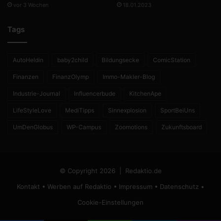
vor 3 Wochen
18.01.2023
Tags
AutoHeldin
baby2child
Bildungsecke
ComicStation
Finanzen
FinanzOlymp
Immo-Makler-Blog
Industrie-Journal
Influencerbude
KitchenApe
LifeStyleLove
MediTipps
Sinnexplosion
SportBeiUns
UmDenGlobus
WP-Campus
Zoomotions
Zukunftsboard
© Copyright 2026 |
Redaktio.de
Kontakt
•
Werben auf Redaktio
•
Impressum
•
Datenschutz
•
Cookie-Einstellungen