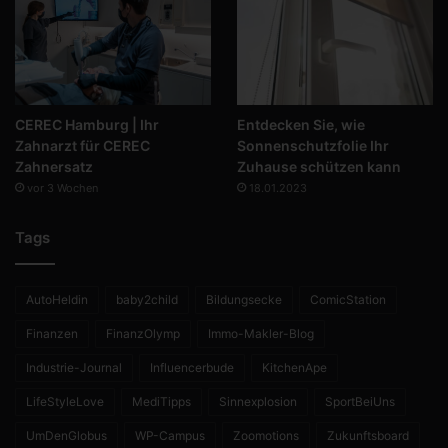
CEREC Hamburg | Ihr
Entdecken Sie, wie
Zahnarzt für CEREC
Sonnenschutzfolie Ihr
Zahnersatz
Zuhause schützen kann
vor 3 Wochen
18.01.2023
Tags
AutoHeldin
baby2child
Bildungsecke
ComicStation
Finanzen
FinanzOlymp
Immo-Makler-Blog
Industrie-Journal
Influencerbude
KitchenApe
LifeStyleLove
MediTipps
Sinnexplosion
SportBeiUns
UmDenGlobus
WP-Campus
Zoomotions
Zukunftsboard