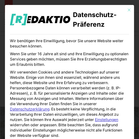
Mit die
Datenschutz-
Menü
S
Präferenz
Wir benötigen Ihre Einwilligung, bevor Sie unsere Website weiter
Start
/
Tiere
/
Tier-Ratgeber
besuchen können.
Wenn Sie unter 16 Jahre alt sind und Ihre Einwilligung zu optionalen
Tier-Ratgeber
Services geben möchten, müssen Sie Ihre Erziehungsberechtigten
um Erlaubnis bitten.
So halten Sie ungebetene
Wir verwenden Cookies und andere Technologien auf unserer
Website. Einige von ihnen sind essenziell, während andere uns
Gäste aus der Wohnung
helfen, diese Website und Ihre Erfahrung zu verbessern.
Personenbezogene Daten können verarbeitet werden (z. B. IP-
Adressen), z. B. für personalisierte Anzeigen und Inhalte oder die
Zoomotions
01.03.2018
0
22
1 Minute Lesezeit
Messung von Anzeigen und Inhalten.
Weitere Informationen über
die Verwendung Ihrer Daten finden Sie in unserer
Datenschutzerklärung
.
Es besteht keine Verpflichtung, in die
Verarbeitung Ihrer Daten einzuwilligen, um dieses Angebot zu
nutzen.
Sie können Ihre Auswahl jederzeit unter
Einstellungen
widerrufen oder anpassen.
Bitte beachten Sie, dass aufgrund
individueller Einstellungen möglicherweise nicht alle Funktionen
der Website verfügbar sind.