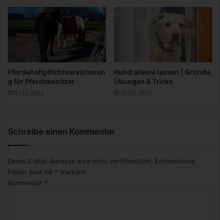
t
e
B
u
d
d
y
Pferdehaftpflichtversicherun
Hund alleine lassen | Gründe,
-
g für Pferdebesitzer
Übungen & Tricks
G
01.12.2023
10.05.2022
e
s
c
h
Schreibe einen Kommentar
i
c
Deine E-Mail-Adresse wird nicht veröffentlicht.
Erforderliche
h
t
Felder sind mit
*
markiert
e
Kommentar
*
|
B
a