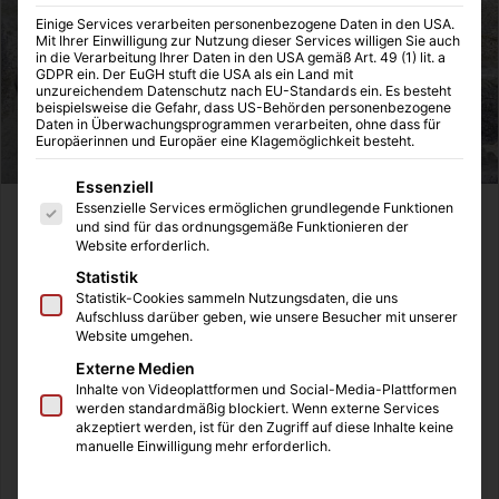
Einige Services verarbeiten personenbezogene Daten in den USA.
Mit Ihrer Einwilligung zur Nutzung dieser Services willigen Sie auch
in die Verarbeitung Ihrer Daten in den USA gemäß Art. 49 (1) lit. a
GDPR ein. Der EuGH stuft die USA als ein Land mit
unzureichendem Datenschutz nach EU-Standards ein. Es besteht
beispielsweise die Gefahr, dass US-Behörden personenbezogene
Daten in Überwachungsprogrammen verarbeiten, ohne dass für
Europäerinnen und Europäer eine Klagemöglichkeit besteht.
Es folgt eine Liste der Service-Gruppen, für die eine Einwilligung
Essenziell
Essenzielle Services ermöglichen grundlegende Funktionen
Im Sommer ist es üblich die Terrassentür und Fenster
und sind für das ordnungsgemäße Funktionieren der
Website erforderlich.
groß aufzuhaben, um viel frische Luft in die Räume zu
lassen. Es gibt mehrere Problemchen, die sich dabei
Statistik
Statistik-Cookies sammeln Nutzungsdaten, die uns
stellen. Entweder man möchte aus verschiedenen
Aufschluss darüber geben, wie unsere Besucher mit unserer
Gründen nicht, dass der Hund ungewollt rausläuft. Oder
Website umgehen.
aber es kommen andere Tiere, beispielsweise Katzen in
Externe Medien
die Wohnung und viele Hunde reagieren dann sehr wild
Inhalte von Videoplattformen und Social-Media-Plattformen
werden standardmäßig blockiert. Wenn externe Services
und jagen die Katze durch die ganze Wohnung. Oft
akzeptiert werden, ist für den Zugriff auf diese Inhalte keine
verirren sich aber auch kleinere Tiere, wie Mader, Ratten
manuelle Einwilligung mehr erforderlich.
oder Mäuse, ins Haus. Oft geschieht dies aber nicht nur im
Sommer, bei offener Tür, sondern die Tiere kommen