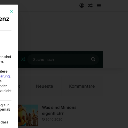
Anmelden
Zufälliger Artike
Sidebar
Mit diesem Button wird der Dialog geschlossen. Seine Funktionalität ist i
enz
en sind
Zufälliger Artikel
Suche
rn.
nach
itere
lärung
.
s
Beliebt
Neueste
Kommentare
oder
se nicht
ng zur
Was sind Minions
A gemäß
eigentlich?
20.10.2020
 dass