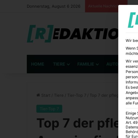
Donnerstag, August 6 2026
Aktuelle Nachrichten
Wir be
Wenn Si
möchte
Wir ve
HOME
TIERE
FAMILIE
AUTO
BÜ
essenz
Person
person
Inform
Es best
Angebo
Start
/
Tiere
/
Tier-Top 7
/
Top 7 der pflegeleichtes
anpass
alle F
Tier-Top 7
Einige
Top 7 der pflege
Nutzun
Art. 49
Datens
Behörd
für Eu