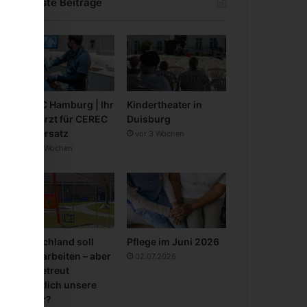
Neueste Beiträge
CEREC Hamburg | Ihr
Kindertheater in
Zahnarzt für CEREC
Duisburg
Zahnersatz
vor 3 Wochen
vor 3 Wochen
Deutschland soll
Pflege im Juni 2026
mehr arbeiten – aber
02.07.2026
wer betreut
eigentlich unsere
Kinder?