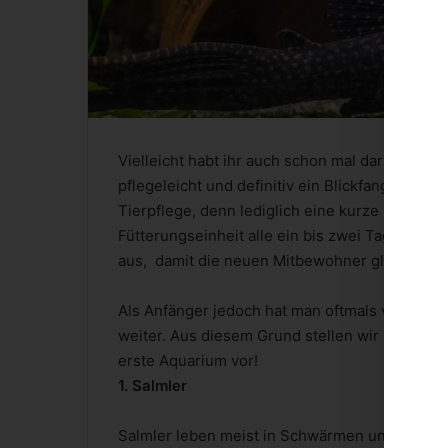
Vielleicht habt ihr auch schon mal darüber na
pflegeleicht und definitiv ein Blickfang in jed
Tierpflege, denn lediglich eine kurze
Fütterungseinheit alle ein bis zwei Tage und 
aus, damit die neuen Mitbewohner glücklich s
Als Anfänger jedoch hat man oftmals viele Fra
weiter. Aus diesem Grund stellen wir in diese
erste Aquarium vor!
1. Salmler
Salmler leben meist in Schwärmen und haben