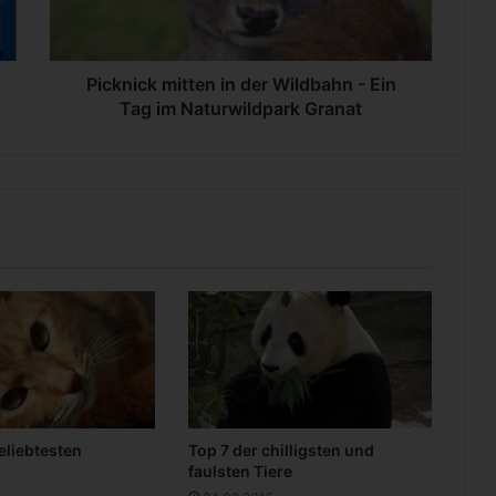
c
k
m
i
Picknick mitten in der Wildbahn - Ein
t
Tag im Naturwildpark Granat
t
e
n
i
n
d
e
r
W
i
l
d
b
a
beliebtesten
Top 7 der chilligsten und
h
faulsten Tiere
n