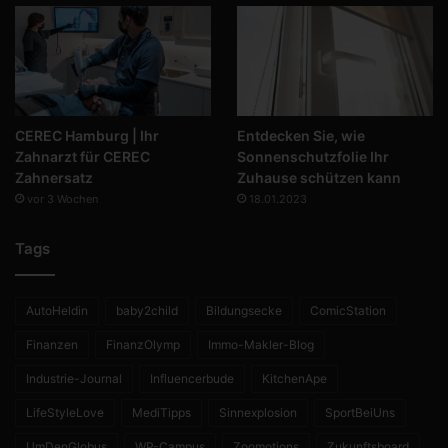
CEREC Hamburg | Ihr
Entdecken Sie, wie
Zahnarzt für CEREC
Sonnenschutzfolie Ihr
Zahnersatz
Zuhause schützen kann
vor 3 Wochen
18.01.2023
Tags
AutoHeldin
baby2child
Bildungsecke
ComicStation
Finanzen
FinanzOlymp
Immo-Makler-Blog
Industrie-Journal
Influencerbude
KitchenApe
LifeStyleLove
MediTipps
Sinnexplosion
SportBeiUns
UmDenGlobus
WP-Campus
Zoomotions
Zukunftsboard