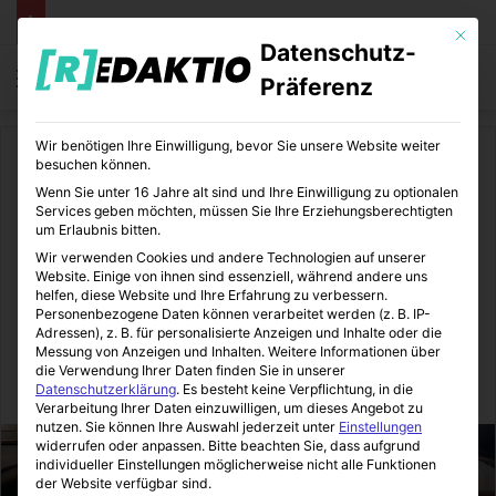
Mit die
Datenschutz-
Menü
S
Präferenz
Wir benötigen Ihre Einwilligung, bevor Sie unsere Website weiter
Start
/
Auto
besuchen können.
Wenn Sie unter 16 Jahre alt sind und Ihre Einwilligung zu optionalen
Auto
Services geben möchten, müssen Sie Ihre Erziehungsberechtigten
um Erlaubnis bitten.
Kfz-Versicherung
Wir verwenden Cookies und andere Technologien auf unserer
Website. Einige von ihnen sind essenziell, während andere uns
abschließen trotz
helfen, diese Website und Ihre Erfahrung zu verbessern.
Personenbezogene Daten können verarbeitet werden (z. B. IP-
Vorgeschichte
Adressen), z. B. für personalisierte Anzeigen und Inhalte oder die
Messung von Anzeigen und Inhalten.
Weitere Informationen über
die Verwendung Ihrer Daten finden Sie in unserer
Autoheldin
08.07.2019
0
13
1 Minute Lesezeit
Datenschutzerklärung
.
Es besteht keine Verpflichtung, in die
Verarbeitung Ihrer Daten einzuwilligen, um dieses Angebot zu
nutzen.
Sie können Ihre Auswahl jederzeit unter
Einstellungen
widerrufen oder anpassen.
Bitte beachten Sie, dass aufgrund
individueller Einstellungen möglicherweise nicht alle Funktionen
der Website verfügbar sind.