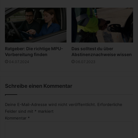
e
e
r
m
S
M
p
o
o
d
r
e
t
l
b
l
Ratgeber: Die richtige MPU-
Das solltest du über
a
S
Vorbereitung finden
Abstinenznachweise wissen
n
W
04.07.2024
06.07.2023
d
I
a
T
g
C
e
Schreibe einen Kommentar
H
Deine E-Mail-Adresse wird nicht veröffentlicht.
Erforderliche
Felder sind mit
*
markiert
Kommentar
*