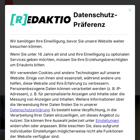
Mit die
Datenschutz-
Menü
S
Präferenz
Wir benötigen Ihre Einwilligung, bevor Sie unsere Website weiter
Start
/
Auto
besuchen können.
Wenn Sie unter 16 Jahre alt sind und Ihre Einwilligung zu optionalen
Auto
Services geben möchten, müssen Sie Ihre Erziehungsberechtigten
um Erlaubnis bitten.
Rauchverbot im Auto
Wir verwenden Cookies und andere Technologien auf unserer
Website. Einige von ihnen sind essenziell, während andere uns
helfen, diese Website und Ihre Erfahrung zu verbessern.
Autoheldin
28.08.2015
0
9
1 Minute Lesezeit
Personenbezogene Daten können verarbeitet werden (z. B. IP-
Adressen), z. B. für personalisierte Anzeigen und Inhalte oder die
Messung von Anzeigen und Inhalten.
Weitere Informationen über
die Verwendung Ihrer Daten finden Sie in unserer
Datenschutzerklärung
.
Es besteht keine Verpflichtung, in die
Verarbeitung Ihrer Daten einzuwilligen, um dieses Angebot zu
nutzen.
Sie können Ihre Auswahl jederzeit unter
Einstellungen
widerrufen oder anpassen.
Bitte beachten Sie, dass aufgrund
individueller Einstellungen möglicherweise nicht alle Funktionen
der Website verfügbar sind.