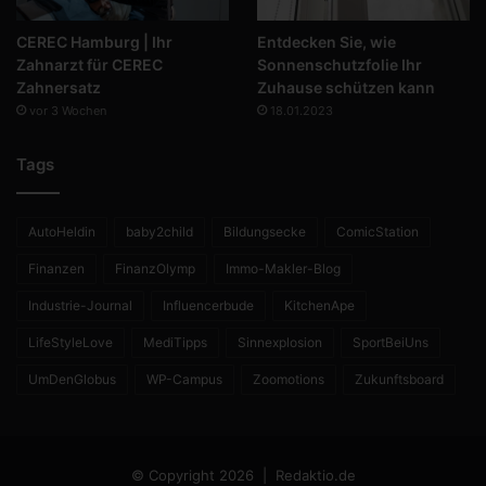
CEREC Hamburg | Ihr
Entdecken Sie, wie
Zahnarzt für CEREC
Sonnenschutzfolie Ihr
Zahnersatz
Zuhause schützen kann
vor 3 Wochen
18.01.2023
Tags
AutoHeldin
baby2child
Bildungsecke
ComicStation
Finanzen
FinanzOlymp
Immo-Makler-Blog
Industrie-Journal
Influencerbude
KitchenApe
LifeStyleLove
MediTipps
Sinnexplosion
SportBeiUns
UmDenGlobus
WP-Campus
Zoomotions
Zukunftsboard
© Copyright 2026 |
Redaktio.de