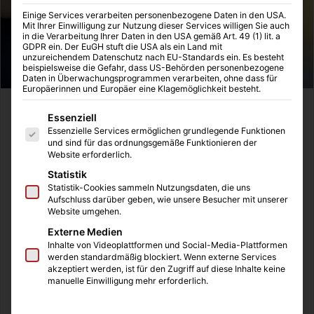
Einige Services verarbeiten personenbezogene Daten in den USA.
Mit Ihrer Einwilligung zur Nutzung dieser Services willigen Sie auch
in die Verarbeitung Ihrer Daten in den USA gemäß Art. 49 (1) lit. a
GDPR ein. Der EuGH stuft die USA als ein Land mit
unzureichendem Datenschutz nach EU-Standards ein. Es besteht
beispielsweise die Gefahr, dass US-Behörden personenbezogene
Daten in Überwachungsprogrammen verarbeiten, ohne dass für
Europäerinnen und Europäer eine Klagemöglichkeit besteht.
Kommt das Rauchverbot im Auto? Während sich immer
Es folgt eine Liste der Service-Gruppen, für die eine Einwilligung
Essenziell
mehr Nationen bereits zum Rauchverbot im Auto
Essenzielle Services ermöglichen grundlegende Funktionen
und sind für das ordnungsgemäße Funktionieren der
durchgerungen haben steht es in Deutschland noch zur
Website erforderlich.
Diskussion. Was dafür spricht und was dagegen.
Statistik
Statistik-Cookies sammeln Nutzungsdaten, die uns
Aufschluss darüber geben, wie unsere Besucher mit unserer
Inhaltsverzeichnis
Website umgehen.
Freiheitsgedanke vs. Sicherheit
Externe Medien
Große Ablenkung?
Inhalte von Videoplattformen und Social-Media-Plattformen
werden standardmäßig blockiert. Wenn externe Services
akzeptiert werden, ist für den Zugriff auf diese Inhalte keine
Freiheitsgedanke vs. Sicherheit
manuelle Einwilligung mehr erforderlich.