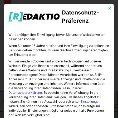
Mit die
Datenschutz-
Menü
S
Präferenz
Wir benötigen Ihre Einwilligung, bevor Sie unsere Website weiter
Start
/
Comics
besuchen können.
Wenn Sie unter 16 Jahre alt sind und Ihre Einwilligung zu optionalen
Comics
Services geben möchten, müssen Sie Ihre Erziehungsberechtigten
um Erlaubnis bitten.
Eine kurze Geschichte der
Wir verwenden Cookies und andere Technologien auf unserer
Website. Einige von ihnen sind essenziell, während andere uns
Menschheit | Graphic Novel
helfen, diese Website und Ihre Erfahrung zu verbessern.
Personenbezogene Daten können verarbeitet werden (z. B. IP-
Adressen), z. B. für personalisierte Anzeigen und Inhalte oder die
ComicStation
01.12.2021
0
6
3 Minuten gelesen
Messung von Anzeigen und Inhalten.
Weitere Informationen über
die Verwendung Ihrer Daten finden Sie in unserer
Datenschutzerklärung
.
Es besteht keine Verpflichtung, in die
Verarbeitung Ihrer Daten einzuwilligen, um dieses Angebot zu
nutzen.
Sie können Ihre Auswahl jederzeit unter
Einstellungen
widerrufen oder anpassen.
Bitte beachten Sie, dass aufgrund
individueller Einstellungen möglicherweise nicht alle Funktionen
der Website verfügbar sind.