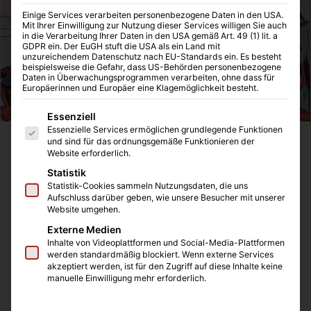
Einige Services verarbeiten personenbezogene Daten in den USA.
Mit Ihrer Einwilligung zur Nutzung dieser Services willigen Sie auch
in die Verarbeitung Ihrer Daten in den USA gemäß Art. 49 (1) lit. a
GDPR ein. Der EuGH stuft die USA als ein Land mit
unzureichendem Datenschutz nach EU-Standards ein. Es besteht
beispielsweise die Gefahr, dass US-Behörden personenbezogene
Daten in Überwachungsprogrammen verarbeiten, ohne dass für
Europäerinnen und Europäer eine Klagemöglichkeit besteht.
Es folgt eine Liste der Service-Gruppen, für die eine Einwilligung
Essenziell
Essenzielle Services ermöglichen grundlegende Funktionen
und sind für das ordnungsgemäße Funktionieren der
Website erforderlich.
Werbung | Rezensionsexemplare erhalten
Statistik
Statistik-Cookies sammeln Nutzungsdaten, die uns
Aufschluss darüber geben, wie unsere Besucher mit unserer
Website umgehen.
Es gibt keine bessere Zeit als sich in diesen Zeiten die
Externe Medien
Entwicklung der Menschheit genauer anzuschauen. Wie
Inhalte von Videoplattformen und Social-Media-Plattformen
konnte der Mensch am Ende über die Erde regieren?
werden standardmäßig blockiert. Wenn externe Services
akzeptiert werden, ist für den Zugriff auf diese Inhalte keine
manuelle Einwilligung mehr erforderlich.
Ich muss vorab die Geschichte erzählen, wie es zu diesem
Artikel überhaupt kommen konnte. Ich habe vor einigen