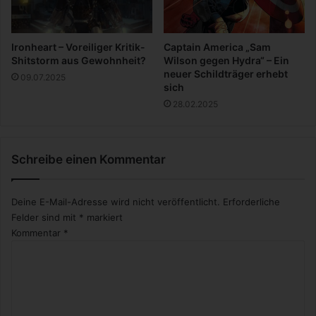
k
o
m
Ironheart – Voreiliger Kritik-
Captain America „Sam
m
Shitstorm aus Gewohnheit?
Wilson gegen Hydra“ – Ein
t
neuer Schildträger erhebt
09.07.2025
a
sich
u
28.02.2025
f
S
i
Schreibe einen Kommentar
e
z
u
Deine E-Mail-Adresse wird nicht veröffentlicht.
Erforderliche
Felder sind mit
*
markiert
Kommentar
*