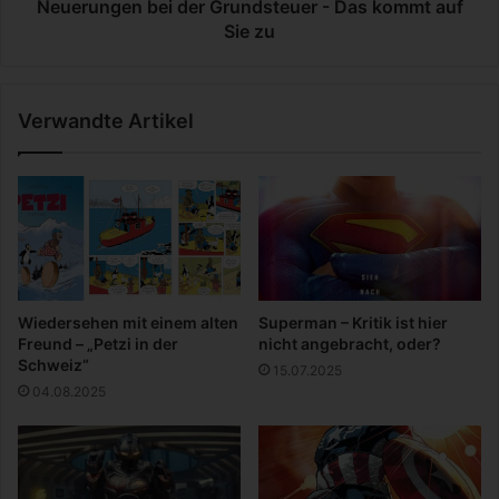
n
Neuerungen bei der Grundsteuer - Das kommt auf
b
Sie zu
e
i
d
Verwandte Artikel
e
r
G
r
u
n
d
s
t
Wiedersehen mit einem alten
Superman – Kritik ist hier
e
Freund – „Petzi in der
nicht angebracht, oder?
u
Schweiz“
15.07.2025
e
04.08.2025
r
-
D
a
s