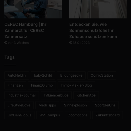
CEREC Hamburg | Ihr
Entdecken Sie, wie
Zahnarzt für CEREC
Sonnenschutzfolie Ihr
Zahnersatz
Zuhause schützen kann
vor 3 Wochen
18.01.2023
Tags
AutoHeldin
baby2child
Bildungsecke
ComicStation
Finanzen
FinanzOlymp
Immo-Makler-Blog
Industrie-Journal
Influencerbude
KitchenApe
LifeStyleLove
MediTipps
Sinnexplosion
SportBeiUns
UmDenGlobus
WP-Campus
Zoomotions
Zukunftsboard