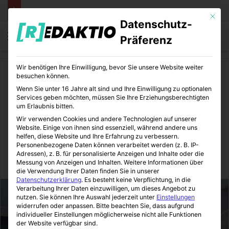
Mit die
Datenschutz-
Menü
S
Präferenz
Wir benötigen Ihre Einwilligung, bevor Sie unsere Website weiter
Start
/
Daheim
besuchen können.
Wenn Sie unter 16 Jahre alt sind und Ihre Einwilligung zu optionalen
Daheim
Wohnen und Leben
Services geben möchten, müssen Sie Ihre Erziehungsberechtigten
um Erlaubnis bitten.
5 Tipps um Dein Zuhause zu
Wir verwenden Cookies und andere Technologien auf unserer
Website. Einige von ihnen sind essenziell, während andere uns
reinigen
helfen, diese Website und Ihre Erfahrung zu verbessern.
Personenbezogene Daten können verarbeitet werden (z. B. IP-
Adressen), z. B. für personalisierte Anzeigen und Inhalte oder die
Messung von Anzeigen und Inhalten.
Weitere Informationen über
Immo-Makler-Blog
12.08.2020
2
7
2 Minuten gelesen
die Verwendung Ihrer Daten finden Sie in unserer
Datenschutzerklärung
.
Es besteht keine Verpflichtung, in die
Verarbeitung Ihrer Daten einzuwilligen, um dieses Angebot zu
nutzen.
Sie können Ihre Auswahl jederzeit unter
Einstellungen
widerrufen oder anpassen.
Bitte beachten Sie, dass aufgrund
individueller Einstellungen möglicherweise nicht alle Funktionen
der Website verfügbar sind.