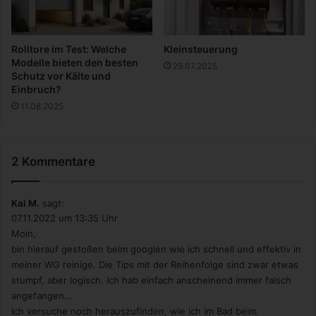
H
e
i
Rolltore im Test: Welche
Kleinsteuerung
l
Modelle bieten den besten
29.07.2025
i
Schutz vor Kälte und
g
Einbruch?
e
11.08.2025
n
h
a
2 Kommentare
u
s
Kai M.
sagt:
07.11.2022 um 13:35 Uhr
Moin,
bin hierauf gestoßen beim googlen wie ich schnell und effektiv in
meiner WG reinige. Die Tips mit der Reihenfolge sind zwar etwas
stumpf, aber logisch. Ich hab einfach anscheinend immer falsch
angefangen…
Ich versuche noch herauszufinden, wie ich im Bad beim