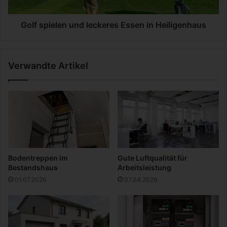
D
e
C
l
B
e
Golf spielen und leckeres Essen in Heiligenhaus
l
n
a
u
c
n
Verwandte Artikel
k
d
L
l
a
e
b
c
e
k
l
e
r
e
s
Bodentreppen im
Gute Luftqualität für
E
Bestandshaus
Arbeitsleistung
s
01.07.2026
07.04.2026
s
e
n
i
n