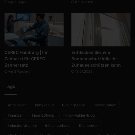
vor 3 Tagen
07.04.2026
CEREC Hamburg | Ihr
Entdecken Sie, wie
Zahnarzt für CEREC
Sonnenschutzfolie Ihr
Zahnersatz
Zuhause schützen kann
vor 3 Wochen
18.01.2023
Tags
AutoHeldin
baby2child
Bildungsecke
ComicStation
Finanzen
FinanzOlymp
Immo-Makler-Blog
Industrie-Journal
Influencerbude
KitchenApe