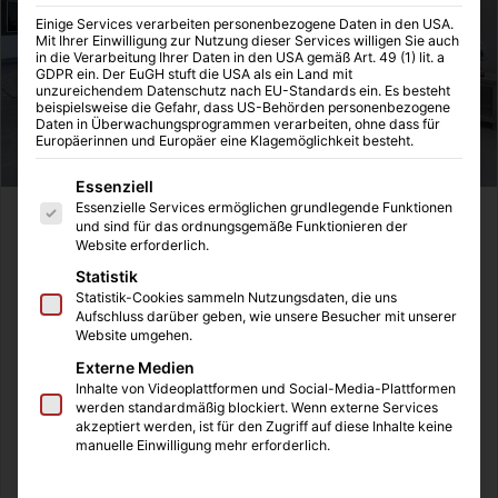
Einige Services verarbeiten personenbezogene Daten in den USA.
Mit Ihrer Einwilligung zur Nutzung dieser Services willigen Sie auch
in die Verarbeitung Ihrer Daten in den USA gemäß Art. 49 (1) lit. a
GDPR ein. Der EuGH stuft die USA als ein Land mit
unzureichendem Datenschutz nach EU-Standards ein. Es besteht
beispielsweise die Gefahr, dass US-Behörden personenbezogene
Daten in Überwachungsprogrammen verarbeiten, ohne dass für
Europäerinnen und Europäer eine Klagemöglichkeit besteht.
Es folgt eine Liste der Service-Gruppen, für die eine Einwilligung
Essenziell
Essenzielle Services ermöglichen grundlegende Funktionen
Jeder, der bereits ein Eigenheim hat, weiß wie wichtig
und sind für das ordnungsgemäße Funktionieren der
Website erforderlich.
eine regelmäßige Reinigung ist. Staub sammelt sich
Statistik
besonders schnell unter Möbelstücken im Wohn- oder
Statistik-Cookies sammeln Nutzungsdaten, die uns
Schlafzimmer und sorgt vor allem bei Allergikern für
Aufschluss darüber geben, wie unsere Besucher mit unserer
Reaktionen. Aber auch wer kein Allergiker ist, sollte die
Website umgehen.
Wohnung regelmäßig komplett reinigen. Aber das ist nicht
Externe Medien
immer einfach, denn die verschiedenen Materialien
Inhalte von Videoplattformen und Social-Media-Plattformen
werden standardmäßig blockiert. Wenn externe Services
erfordern andere Reinigungsmittel und eine andere
akzeptiert werden, ist für den Zugriff auf diese Inhalte keine
Pflege. Wer schon mal das falsche Reinigungsmittel
manuelle Einwilligung mehr erforderlich.
verwendet hat, weiß, dass dadurch das schöne Sofa