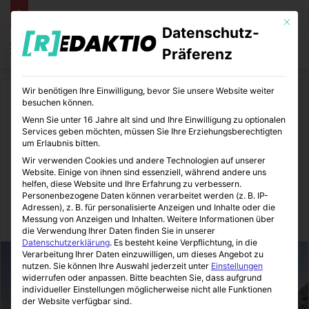
Mit die
Datenschutz-
Menü
S
Präferenz
Wir benötigen Ihre Einwilligung, bevor Sie unsere Website weiter
Start
/
Daheim
besuchen können.
Wenn Sie unter 16 Jahre alt sind und Ihre Einwilligung zu optionalen
Daheim
Immobilienmakler
Services geben möchten, müssen Sie Ihre Erziehungsberechtigten
um Erlaubnis bitten.
Als Deutscher auf Mallorca
Wir verwenden Cookies und andere Technologien auf unserer
Website. Einige von ihnen sind essenziell, während andere uns
wohnen
helfen, diese Website und Ihre Erfahrung zu verbessern.
Personenbezogene Daten können verarbeitet werden (z. B. IP-
Adressen), z. B. für personalisierte Anzeigen und Inhalte oder die
Messung von Anzeigen und Inhalten.
Weitere Informationen über
Immo-Makler-Blog
28.10.2015
4
8
2 Minuten gelesen
die Verwendung Ihrer Daten finden Sie in unserer
Datenschutzerklärung
.
Es besteht keine Verpflichtung, in die
Verarbeitung Ihrer Daten einzuwilligen, um dieses Angebot zu
nutzen.
Sie können Ihre Auswahl jederzeit unter
Einstellungen
widerrufen oder anpassen.
Bitte beachten Sie, dass aufgrund
individueller Einstellungen möglicherweise nicht alle Funktionen
der Website verfügbar sind.