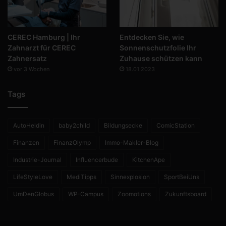
CEREC Hamburg | Ihr
Entdecken Sie, wie
Zahnarzt für CEREC
Sonnenschutzfolie Ihr
Zahnersatz
Zuhause schützen kann
vor 3 Wochen
18.01.2023
Tags
AutoHeldin
baby2child
Bildungsecke
ComicStation
Finanzen
FinanzOlymp
Immo-Makler-Blog
Industrie-Journal
Influencerbude
KitchenApe
LifeStyleLove
MediTipps
Sinnexplosion
SportBeiUns
UmDenGlobus
WP-Campus
Zoomotions
Zukunftsboard