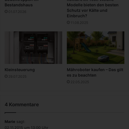
r
Bestandshaus
Modelle bieten den besten
|
Schutz vor Kälte und
01.07.2026
E
Einbruch?
f
11.08.2025
f
e
k
t
i
v
e
s
Kleinsteuerung
Mähroboter kaufen – Das gilt
O
es zu beachten
29.07.2025
n
22.05.2025
l
i
n
4 Kommentare
e
-
M
Marie
sagt:
a
02.11.2015 um 13:00 Uhr
r