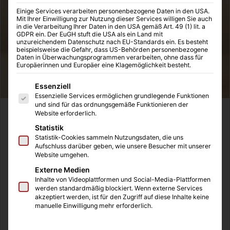
Einige Services verarbeiten personenbezogene Daten in den USA.
Mit Ihrer Einwilligung zur Nutzung dieser Services willigen Sie auch
in die Verarbeitung Ihrer Daten in den USA gemäß Art. 49 (1) lit. a
GDPR ein. Der EuGH stuft die USA als ein Land mit
unzureichendem Datenschutz nach EU-Standards ein. Es besteht
beispielsweise die Gefahr, dass US-Behörden personenbezogene
Daten in Überwachungsprogrammen verarbeiten, ohne dass für
Europäerinnen und Europäer eine Klagemöglichkeit besteht.
Es folgt eine Liste der Service-Gruppen, für die eine Einwilligung
Essenziell
Essenzielle Services ermöglichen grundlegende Funktionen
und sind für das ordnungsgemäße Funktionieren der
Website erforderlich.
Ich hasse diese Art von Versprechen, aber meine
Klickzahlen gefallen mir aktuell nicht. Spaß beiseite.
Statistik
Statistik-Cookies sammeln Nutzungsdaten, die uns
Natürlich kann sich leider nicht jeder eine Immobilie
Aufschluss darüber geben, wie unsere Besucher mit unserer
leisten, aber viele wissen dennoch nicht, dass sie sich
Website umgehen.
unerwartet doch eine Immobilie leisten können. Den
Externe Medien
Traum vom Eigenheim haben sich meine Eltern recht früh
Inhalte von Videoplattformen und Social-Media-Plattformen
werden standardmäßig blockiert. Wenn externe Services
und ohne wirkliche Sicherheiten erfüllt. Mehr als zwanzig
akzeptiert werden, ist für den Zugriff auf diese Inhalte keine
Jahre später und das Mehrfamilienhaus war bezahlt und
manuelle Einwilligung mehr erforderlich.
der Kredit vollständig getilgt. Ich habe mich immer gefragt,