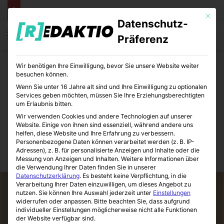
Mit die
Datenschutz-
Menü
S
Präferenz
Wir benötigen Ihre Einwilligung, bevor Sie unsere Website weiter
Start
/
Daheim
besuchen können.
Wenn Sie unter 16 Jahre alt sind und Ihre Einwilligung zu optionalen
Daheim
Services geben möchten, müssen Sie Ihre Erziehungsberechtigten
um Erlaubnis bitten.
Auch du kannst dir eine
Wir verwenden Cookies und andere Technologien auf unserer
Website. Einige von ihnen sind essenziell, während andere uns
Immobilie leisten
helfen, diese Website und Ihre Erfahrung zu verbessern.
Personenbezogene Daten können verarbeitet werden (z. B. IP-
Adressen), z. B. für personalisierte Anzeigen und Inhalte oder die
Immo-Makler-Blog
31.05.2019
2
7
1 Minute Lesezeit
Messung von Anzeigen und Inhalten.
Weitere Informationen über
die Verwendung Ihrer Daten finden Sie in unserer
Datenschutzerklärung
.
Es besteht keine Verpflichtung, in die
Verarbeitung Ihrer Daten einzuwilligen, um dieses Angebot zu
nutzen.
Sie können Ihre Auswahl jederzeit unter
Einstellungen
widerrufen oder anpassen.
Bitte beachten Sie, dass aufgrund
individueller Einstellungen möglicherweise nicht alle Funktionen
der Website verfügbar sind.