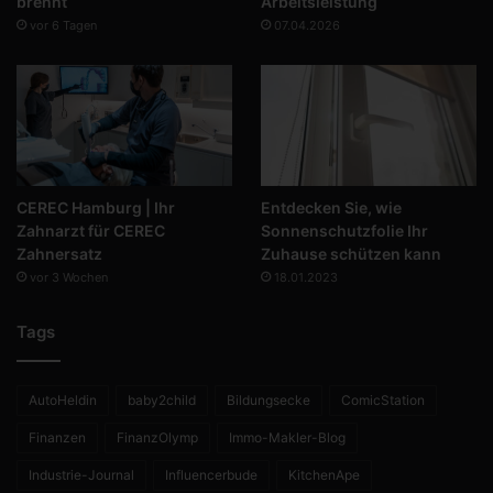
brennt
Arbeitsleistung
vor 6 Tagen
07.04.2026
CEREC Hamburg | Ihr
Entdecken Sie, wie
Zahnarzt für CEREC
Sonnenschutzfolie Ihr
Zahnersatz
Zuhause schützen kann
vor 3 Wochen
18.01.2023
Tags
AutoHeldin
baby2child
Bildungsecke
ComicStation
Finanzen
FinanzOlymp
Immo-Makler-Blog
Industrie-Journal
Influencerbude
KitchenApe