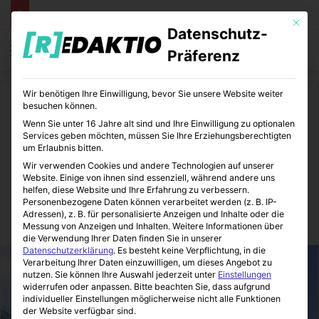
Mit die
Datenschutz-
Menü
S
Präferenz
Wir benötigen Ihre Einwilligung, bevor Sie unsere Website weiter
Start
/
Daheim
besuchen können.
Wenn Sie unter 16 Jahre alt sind und Ihre Einwilligung zu optionalen
Daheim
Services geben möchten, müssen Sie Ihre Erziehungsberechtigten
um Erlaubnis bitten.
Das eigene Haus als
Wir verwenden Cookies und andere Technologien auf unserer
Website. Einige von ihnen sind essenziell, während andere uns
Werbefläche vermieten
helfen, diese Website und Ihre Erfahrung zu verbessern.
Personenbezogene Daten können verarbeitet werden (z. B. IP-
Adressen), z. B. für personalisierte Anzeigen und Inhalte oder die
Immo-Makler-Blog
29.05.2019
4
10
2 Minuten gelesen
Messung von Anzeigen und Inhalten.
Weitere Informationen über
die Verwendung Ihrer Daten finden Sie in unserer
Datenschutzerklärung
.
Es besteht keine Verpflichtung, in die
Verarbeitung Ihrer Daten einzuwilligen, um dieses Angebot zu
nutzen.
Sie können Ihre Auswahl jederzeit unter
Einstellungen
widerrufen oder anpassen.
Bitte beachten Sie, dass aufgrund
individueller Einstellungen möglicherweise nicht alle Funktionen
der Website verfügbar sind.