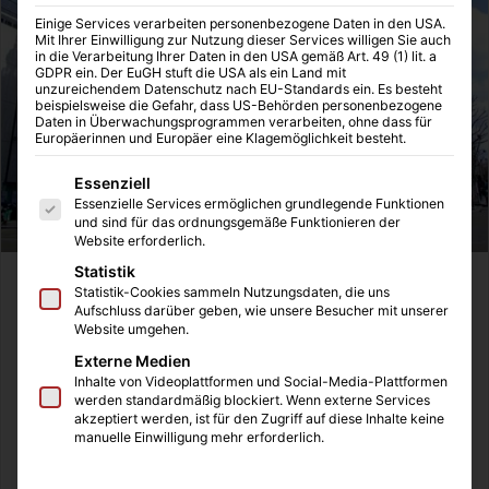
Einige Services verarbeiten personenbezogene Daten in den USA.
Mit Ihrer Einwilligung zur Nutzung dieser Services willigen Sie auch
in die Verarbeitung Ihrer Daten in den USA gemäß Art. 49 (1) lit. a
GDPR ein. Der EuGH stuft die USA als ein Land mit
unzureichendem Datenschutz nach EU-Standards ein. Es besteht
beispielsweise die Gefahr, dass US-Behörden personenbezogene
Daten in Überwachungsprogrammen verarbeiten, ohne dass für
Europäerinnen und Europäer eine Klagemöglichkeit besteht.
Es folgt eine Liste der Service-Gruppen, für die eine Einwilligung
Essenziell
Essenzielle Services ermöglichen grundlegende Funktionen
und sind für das ordnungsgemäße Funktionieren der
Website erforderlich.
Statistik
Da haben wir tatsächlich noch ein Thema gefunden,
Statistik-Cookies sammeln Nutzungsdaten, die uns
Aufschluss darüber geben, wie unsere Besucher mit unserer
welches hier auf unserem Blog seine Premiere feiert.
Website umgehen.
Gleichzeitig wollen wir uns an dieser Stelle für all die
Externe Medien
schönen Kommentare aus den letzten Wochen bedanken,
Inhalte von Videoplattformen und Social-Media-Plattformen
denn euer Zuspruch, eure Themenvorschläge und auch
werden standardmäßig blockiert. Wenn externe Services
akzeptiert werden, ist für den Zugriff auf diese Inhalte keine
eure Kritik helfen uns bei der Arbeit für diesen Blog. Ich
manuelle Einwilligung mehr erforderlich.
war letzte Woche mal wieder in der Heimat bei meinen
Eltern und ein altes Thema kam wieder auf. Mein Vater hat