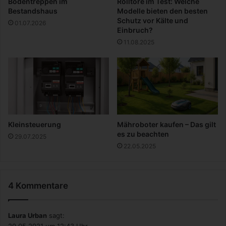
Bodentreppen im
Rolltore im Test: Welche
S
Bestandshaus
Modelle bieten den besten
o
Schutz vor Kälte und
01.07.2026
m
Einbruch?
m
11.08.2025
e
r
Kleinsteuerung
Mähroboter kaufen – Das gilt
es zu beachten
29.07.2025
22.05.2025
4 Kommentare
Laura Urban
sagt: