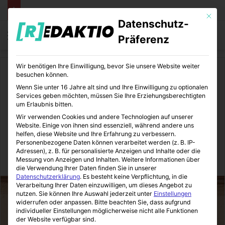
Mit die
Datenschutz-
Menü
S
Präferenz
Wir benötigen Ihre Einwilligung, bevor Sie unsere Website weiter
Start
/
Daheim
besuchen können.
Wenn Sie unter 16 Jahre alt sind und Ihre Einwilligung zu optionalen
Daheim
Wohnen und Leben
Services geben möchten, müssen Sie Ihre Erziehungsberechtigten
um Erlaubnis bitten.
Das Haus mit Kameras
Wir verwenden Cookies und andere Technologien auf unserer
Website. Einige von ihnen sind essenziell, während andere uns
schützen
helfen, diese Website und Ihre Erfahrung zu verbessern.
Personenbezogene Daten können verarbeitet werden (z. B. IP-
Adressen), z. B. für personalisierte Anzeigen und Inhalte oder die
Messung von Anzeigen und Inhalten.
Weitere Informationen über
Immo-Makler-Blog
23.05.2016
0
5
1 Minute Lesezeit
die Verwendung Ihrer Daten finden Sie in unserer
Datenschutzerklärung
.
Es besteht keine Verpflichtung, in die
Verarbeitung Ihrer Daten einzuwilligen, um dieses Angebot zu
nutzen.
Sie können Ihre Auswahl jederzeit unter
Einstellungen
widerrufen oder anpassen.
Bitte beachten Sie, dass aufgrund
individueller Einstellungen möglicherweise nicht alle Funktionen
der Website verfügbar sind.