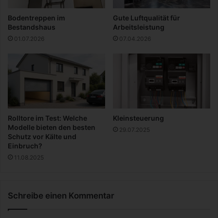
r
e
Bodentreppen im
Gute Luftqualität für
p
Bestandshaus
Arbeitsleistung
p
01.07.2026
07.04.2026
e
?
Rolltore im Test: Welche
Kleinsteuerung
Modelle bieten den besten
29.07.2025
Schutz vor Kälte und
Einbruch?
11.08.2025
Schreibe einen Kommentar