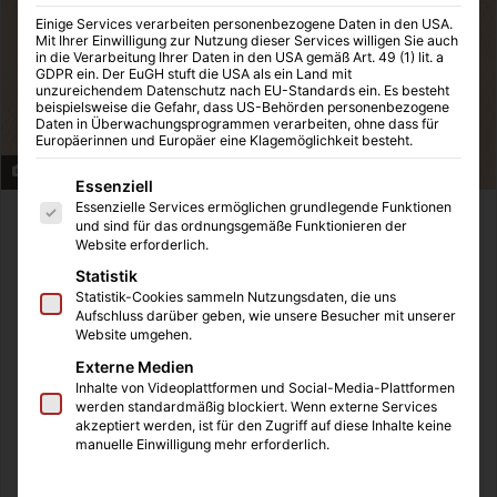
Einige Services verarbeiten personenbezogene Daten in den USA.
Mit Ihrer Einwilligung zur Nutzung dieser Services willigen Sie auch
in die Verarbeitung Ihrer Daten in den USA gemäß Art. 49 (1) lit. a
GDPR ein. Der EuGH stuft die USA als ein Land mit
unzureichendem Datenschutz nach EU-Standards ein. Es besteht
beispielsweise die Gefahr, dass US-Behörden personenbezogene
Daten in Überwachungsprogrammen verarbeiten, ohne dass für
Europäerinnen und Europäer eine Klagemöglichkeit besteht.
Überwachungskameras schützen Ihr Haus
Es folgt eine Liste der Service-Gruppen, für die eine Einwilligung
Essenziell
Essenzielle Services ermöglichen grundlegende Funktionen
Es ist der Albtraum vieler Menschen: Jemand ist in das
und sind für das ordnungsgemäße Funktionieren der
Website erforderlich.
Haus eingebrochen und hat nichts als Verwüstung
Statistik
zurückgelassen. Doch wie kann man sich vor diesem
Statistik-Cookies sammeln Nutzungsdaten, die uns
Schrecken schützen und vorbeugend aktiv werden? Viele
Aufschluss darüber geben, wie unsere Besucher mit unserer
Sicherheitsmaßnahmen, die Sie ergreifen können, sind
Website umgehen.
wenig effektiv oder nur mit einem großen finanziellen wie
Externe Medien
Inhalte von Videoplattformen und Social-Media-Plattformen
handwerklichen Aufwand lösen. Es gibt jedoch auch
werden standardmäßig blockiert. Wenn externe Services
kostengünstige und wenig aufwändige Möglichkeiten Ihr
akzeptiert werden, ist für den Zugriff auf diese Inhalte keine
manuelle Einwilligung mehr erforderlich.
Haus zu schützen.