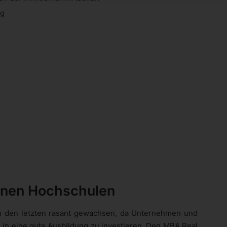
ng
enen Hochschulen
 in den letzten rasant gewachsen, da Unternehmen und
, in eine gute Ausbildung zu investieren. Den MBA Real