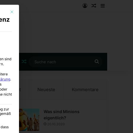
Anmelden
Zufälliger Artike
Sidebar
Mit diesem Button wird der Dialog geschlossen. Seine Funktionalität ist i
enz
en sind
Zufälliger Artikel
Suche
rn.
nach
itere
lärung
.
s
Beliebt
Neueste
Kommentare
oder
se nicht
ng zur
Was sind Minions
A gemäß
eigentlich?
20.10.2020
 dass