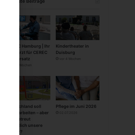
Neueste Beiträge
CEREC Hamburg | Ihr
Kindertheater in
Zahnarzt für CEREC
Duisburg
Zahnersatz
vor 4 Wochen
vor 3 Wochen
Deutschland soll
Pflege im Juni 2026
mehr arbeiten – aber
02.07.2026
wer betreut
eigentlich unsere
Kinder?