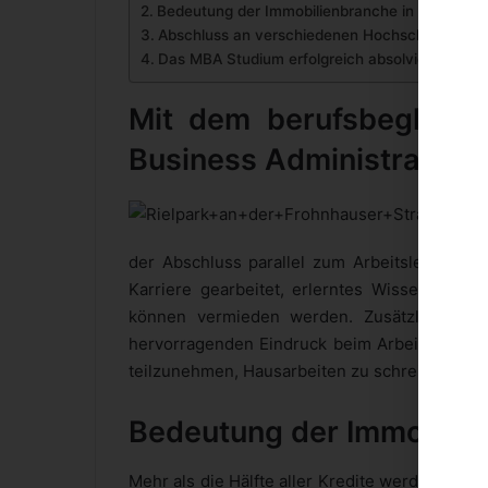
Bedeutung der Immobilienbranche in Deutschl
Abschluss an verschiedenen Hochschulen
Das MBA Studium erfolgreich absolvieren
Mit dem berufsbegleite
Business Administration
der Abschluss parallel zum Arbeitsleben abso
Karriere gearbeitet, erlerntes Wissen angew
können vermieden werden. Zusätzlich hinte
hervorragenden Eindruck beim Arbeitgeber. Nic
teilzunehmen, Hausarbeiten zu schreiben und 
Bedeutung der Immobilie
Mehr als die Hälfte aller Kredite werden in 