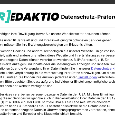
Datenschutz-Präfer
nötigen Ihre Einwilligung, bevor Sie unsere Website weiter besuchen können.
e unter 16 Jahre alt sind und Ihre Einwilligung zu optionalen Services geben
n, müssen Sie Ihre Erziehungsberechtigten um Erlaubnis bitten.
rwenden Cookies und andere Technologien auf unserer Website. Einige von ihn
CHER
BILDUNG
KUNST
iell, während andere uns helfen, diese Website und Ihre Erfahrung zu verbesse
enbezogene Daten können verarbeitet werden (z. B. IP-Adressen), z. B. für
alisierte Anzeigen und Inhalte oder die Messung von Anzeigen und Inhalten.
We
ationen über die Verwendung Ihrer Daten finden Sie in unserer
Datenschutzerk
eht keine Verpflichtung, in die Verarbeitung Ihrer Daten einzuwilligen, um diese
t zu nutzen.
Sie können Ihre Auswahl jederzeit unter
Einstellungen
widerrufen 
: Master Real Estate (MBA) Real Estate
en.
Bitte beachten Sie, dass aufgrund individueller Einstellungen möglicherwei
unktionen der Website verfügbar sind.
 Services verarbeiten personenbezogene Daten in den USA. Mit Ihrer Einwilligu
g dieser Services willigen Sie auch in die Verarbeitung Ihrer Daten in den US
tudium |
 (1) lit. a GDPR ein. Der EuGH stuft die USA als ein Land mit unzureichendem
chutz nach EU-Standards ein. Es besteht beispielsweise die Gefahr, dass US-
en personenbezogene Daten in Überwachungsprogrammen verarbeiten, ohne
ropäerinnen und Europäer eine Klagemöglichkeit besteht.