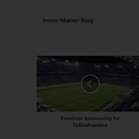
Immo-Makler-Blog
K
r
e
a
t
i
v
e
s
S
Kreatives Sponsoring für
p
Fußballvereine
o
n