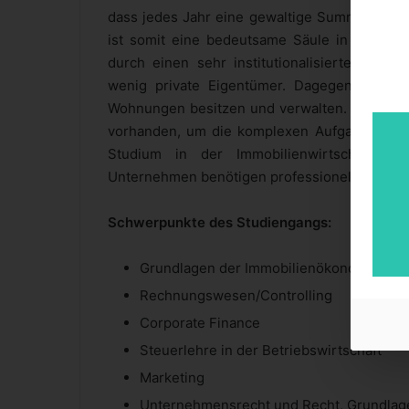
dass jedes Jahr eine gewaltige Summe in Deut
ist somit eine bedeutsame Säule in unserer 
durch einen sehr institutionalisierten Mark
wenig private Eigentümer. Dagegen finden 
Wohnungen besitzen und verwalten. In diesen
vorhanden, um die komplexen Aufgaben zu b
Studium in der Immobilienwirtschaft an 
Unternehmen benötigen professionelle und gut
Schwerpunkte des Studiengangs:
Grundlagen der Immobilienökonomie
Rechnungswesen/Controlling
Corporate Finance
Steuerlehre in der Betriebswirtschaft
Marketing
Unternehmensrecht und Recht, Grundlage