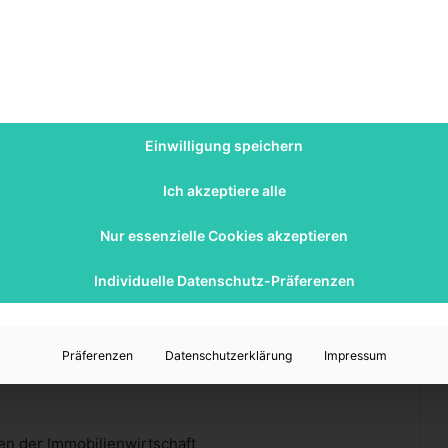
schland in Immobilien investiert wird. Diese Branche
gesamten Volkswirtschaft. Vor allem Deutschland ist
t gekennzeichnet. Das heißt, es gibt vergleichsweise
sich hier große Bestandshalter, die bis zu 250.000
 Unternehmen ist ein hoher Professionaliserungsgrad
ewältigen. Das ist einer der Gründe, warum ein MBA
Einwilligung speichern
Attraktivität so zugenommen hat: Professionelle
Ich akzeptiere alle
 ausgebildete Mitarbeiter.
Nur essenzielle Cookies akzeptieren
Individuelle Datenschutz-Präferenzen
Präferenzen
Datenschutzerklärung
Impressum
n der Immobilienwirtschaft