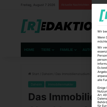
Freitag, August 7 2026
Aktuelle Nachrichten
Wir be
Wenn Si
möchte
Wir ve
HOME
TIERE
FAMILIE
AUTO
BÜ
essenz
Person
person
Inform
Es best
Angebo
Start
/
Daheim
/
Das Immobilienstudium | Abschluss
anpass
alle F
Daheim
Immobilienmakler
Einige
Nutzun
Das Immobiliens
Art. 49
Datens
Behörd
für Eu