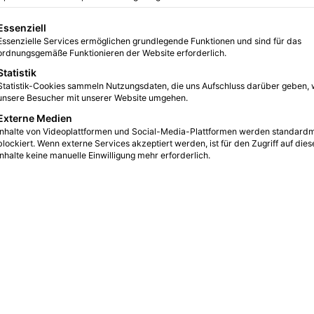
er Real Estate
gt eine Liste der Service-Gruppen, für die eine Einwilligung erteilt we
Essenziell
te
Essenzielle Services ermöglichen grundlegende Funktionen und sind für das
ordnungsgemäße Funktionieren der Website erforderlich.
Statistik
Statistik-Cookies sammeln Nutzungsdaten, die uns Aufschluss darüber geben, 
0
3
2 Minuten gelesen
unsere Besucher mit unserer Website umgehen.
Externe Medien
Inhalte von Videoplattformen und Social-Media-Plattformen werden standard
blockiert. Wenn externe Services akzeptiert werden, ist für den Zugriff auf dies
Inhalte keine manuelle Einwilligung mehr erforderlich.