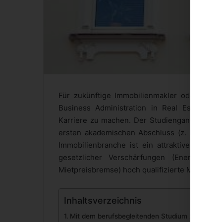
Für zukünftige Immobilienmakler oder Immo
Business Administration in Real Estate M
Karriere zu machen. Der Studiengang MBA Re
ersten akademischen Abschluss (z. B. Bachel
Immobilienbranche ist ein attraktives Wirt
gesetzlicher Verschärfungen (Energieeins
Mietpreisbremse) hoch qualifizierte Mitarbeit
Inhaltsverzeichnis
Mit dem berufsbegleitenden Studium zum Maste