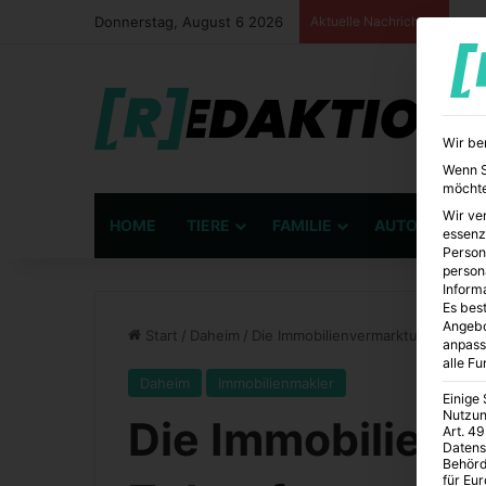
Donnerstag, August 6 2026
Aktuelle Nachrichten
Wir be
Wenn Si
möchte
Wir ve
HOME
TIERE
FAMILIE
AUTO
BÜ
essenz
Person
person
Inform
Es best
Angebo
Start
/
Daheim
/
Die Immobilienvermarktung der Zu
anpass
alle F
Daheim
Immobilienmakler
Einige
Nutzun
Die Immobilienv
Art. 49
Datens
Behörd
für Eu