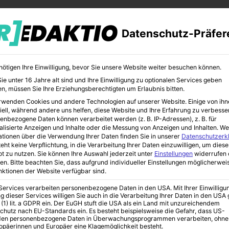
Datenschutz-Präfer
nötigen Ihre Einwilligung, bevor Sie unsere Website weiter besuchen können.
e unter 16 Jahre alt sind und Ihre Einwilligung zu optionalen Services geben
n, müssen Sie Ihre Erziehungsberechtigten um Erlaubnis bitten.
rwenden Cookies und andere Technologien auf unserer Website. Einige von ihn
CHER
BILDUNG
KUNST
iell, während andere uns helfen, diese Website und Ihre Erfahrung zu verbesse
enbezogene Daten können verarbeitet werden (z. B. IP-Adressen), z. B. für
alisierte Anzeigen und Inhalte oder die Messung von Anzeigen und Inhalten.
We
ationen über die Verwendung Ihrer Daten finden Sie in unserer
Datenschutzerk
eht keine Verpflichtung, in die Verarbeitung Ihrer Daten einzuwilligen, um diese
t zu nutzen.
Sie können Ihre Auswahl jederzeit unter
Einstellungen
widerrufen 
kunft
en.
Bitte beachten Sie, dass aufgrund individueller Einstellungen möglicherwei
unktionen der Website verfügbar sind.
 Services verarbeiten personenbezogene Daten in den USA. Mit Ihrer Einwilligu
g dieser Services willigen Sie auch in die Verarbeitung Ihrer Daten in den US
ermarktung der
 (1) lit. a GDPR ein. Der EuGH stuft die USA als ein Land mit unzureichendem
chutz nach EU-Standards ein. Es besteht beispielsweise die Gefahr, dass US-
en personenbezogene Daten in Überwachungsprogrammen verarbeiten, ohne
ropäerinnen und Europäer eine Klagemöglichkeit besteht.