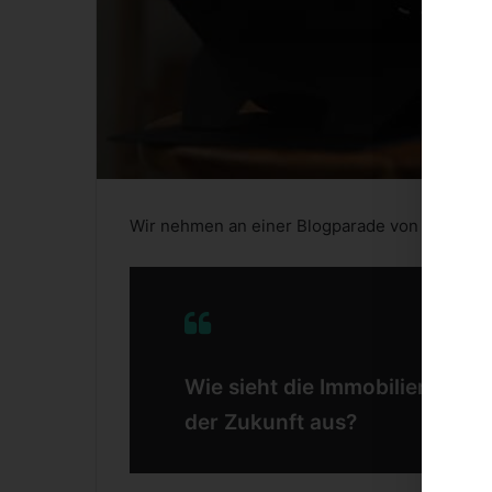
Wir nehmen an einer Blogparade von Fairwalter
Wie sieht die Immobilienverw
der Zukunft aus?