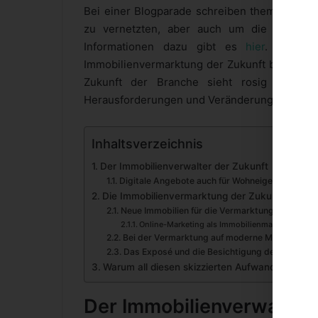
Bei einer Blogparade schreiben themenverw
zu vernetzten, aber auch um die individ
Informationen dazu gibt es
hier
. Wir we
Immobilienvermarktung der Zukunft beschäftig
Zukunft der Branche sieht rosig aus in
Herausforderungen und Veränderungen.
Inhaltsverzeichnis
Der Immobilienverwalter der Zukunft
Digitale Angebote auch für Wohneigentumsgese
Die Immobilienvermarktung der Zukunft
Neue Immobilien für die Vermarktung gewinnen
Online-Marketing als Immobilienmakler nicht v
Bei der Vermarktung auf moderne Medien setz
Das Exposé und die Besichtigung der Zukunft
Warum all diesen skizzierten Aufwand betreibe
Der Immobilienverwalter 