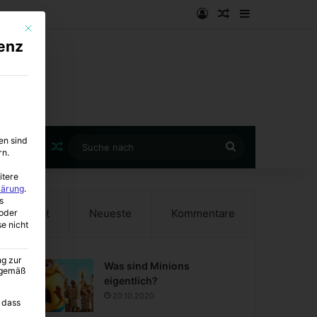
Anmelden
Zufälliger Artike
Sidebar
Mit diesem Button wird der Dialog geschlossen. Seine Funktionalität ist i
enz
en sind
Zufälliger Artikel
Suche
rn.
nach
itere
lärung
.
s
Beliebt
Neueste
Kommentare
oder
se nicht
ng zur
Was sind Minions
A gemäß
eigentlich?
20.10.2020
 dass