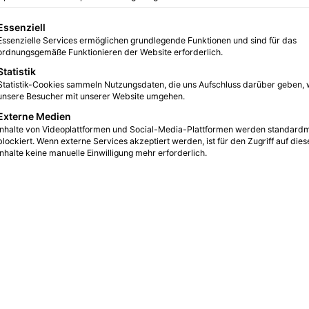
gt eine Liste der Service-Gruppen, für die eine Einwilligung erteilt we
Essenziell
Essenzielle Services ermöglichen grundlegende Funktionen und sind für das
4
5
5 Minuten gelesen
ordnungsgemäße Funktionieren der Website erforderlich.
Statistik
Statistik-Cookies sammeln Nutzungsdaten, die uns Aufschluss darüber geben, 
unsere Besucher mit unserer Website umgehen.
Externe Medien
Inhalte von Videoplattformen und Social-Media-Plattformen werden standard
blockiert. Wenn externe Services akzeptiert werden, ist für den Zugriff auf dies
Inhalte keine manuelle Einwilligung mehr erforderlich.