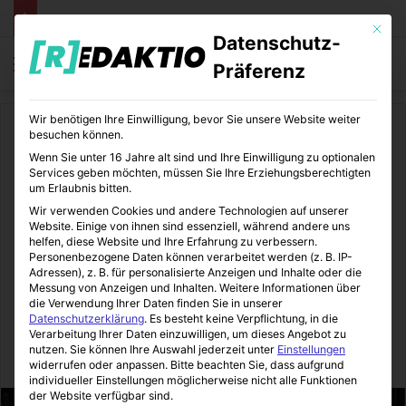
Mit die
Datenschutz-
Menü
S
Präferenz
Wir benötigen Ihre Einwilligung, bevor Sie unsere Website weiter
Start
/
Daheim
besuchen können.
Wenn Sie unter 16 Jahre alt sind und Ihre Einwilligung zu optionalen
Daheim
Immobilienmakler
Services geben möchten, müssen Sie Ihre Erziehungsberechtigten
um Erlaubnis bitten.
Erfolgreicher
Wir verwenden Cookies und andere Technologien auf unserer
Website. Einige von ihnen sind essenziell, während andere uns
Immobilienverkauf mit einem
helfen, diese Website und Ihre Erfahrung zu verbessern.
Personenbezogene Daten können verarbeitet werden (z. B. IP-
Adressen), z. B. für personalisierte Anzeigen und Inhalte oder die
Immobilienmakler |
Messung von Anzeigen und Inhalten.
Weitere Informationen über
die Verwendung Ihrer Daten finden Sie in unserer
Erfahrungsbericht
Datenschutzerklärung
.
Es besteht keine Verpflichtung, in die
Verarbeitung Ihrer Daten einzuwilligen, um dieses Angebot zu
nutzen.
Sie können Ihre Auswahl jederzeit unter
Einstellungen
Immo-Makler-Blog
11.07.2023
0
6
3 Minuten gelesen
widerrufen oder anpassen.
Bitte beachten Sie, dass aufgrund
individueller Einstellungen möglicherweise nicht alle Funktionen
der Website verfügbar sind.