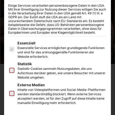
Einige Services verarbeiten personenbezogene Daten in den USA.
Mit Ihrer Einwilligung zur Nutzung dieser Services willigen Sie auch
in die Verarbeitung Ihrer Daten in den USA gemäß Art. 49 (1) lit. a
GDPR ein. Der EuGH stuft die USA als ein Land mit
unzureichendem Datenschutz nach EU-Standards ein. Es besteht
beispielsweise die Gefahr, dass US-Behörden personenbezogene
Daten in Überwachungsprogrammen verarbeiten, ohne dass für
Europäerinnen und Europäer eine Klagemöglichkeit besteht.
Es folgt eine Liste der Service-Gruppen, für die eine Einwilligung
Essenziell
Essenzielle Services ermöglichen grundlegende Funktionen
und sind für das ordnungsgemäße Funktionieren der
Website erforderlich.
Statistik
Statistik-Cookies sammeln Nutzungsdaten, die uns
Wir müssen über die positive Zusammenarbeit mit
Aufschluss darüber geben, wie unsere Besucher mit unserer
Website umgehen.
unserem Immobilienmakler berichten. Als Familie mit zwei
Externe Medien
Kindern standen wir vor der Herausforderung, unsere
Inhalte von Videoplattformen und Social-Media-Plattformen
Wohnung zu verkaufen, um den bevorstehenden Umzug in
werden standardmäßig blockiert. Wenn externe Services
ein Haus zu ermöglichen. Meine Verlobte zog damals
akzeptiert werden, ist für den Zugriff auf diese Inhalte keine
manuelle Einwilligung mehr erforderlich.
allein in ihre neue Wohnung, dann kam zeitnah ich dazu
und sechs Jahre nach dem Einzug der Neubau-Immobilie