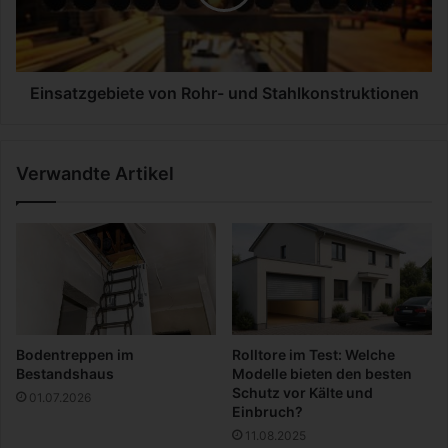
m
t
K
z
e
g
l
e
l
b
Einsatzgebiete von Rohr- und Stahlkonstruktionen
e
i
r
e
:
t
Verwandte Artikel
E
e
i
v
n
o
e
n
E
R
r
o
f
h
o
r
l
-
Bodentreppen im
Rolltore im Test: Welche
g
u
Bestandshaus
Modelle bieten den besten
s
n
Schutz vor Kälte und
01.07.2026
g
d
Einbruch?
e
S
11.08.2025
s
t