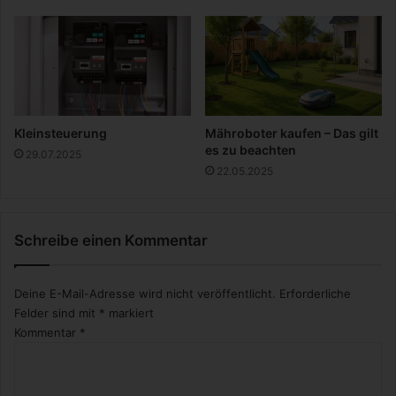
c
a
h
h
i
l
c
k
h
o
t
n
e
s
Kleinsteuerung
Mähroboter kaufen – Das gilt
t
es zu beachten
29.07.2025
r
22.05.2025
u
k
t
Schreibe einen Kommentar
i
o
n
Deine E-Mail-Adresse wird nicht veröffentlicht.
Erforderliche
e
Felder sind mit
*
markiert
n
Kommentar
*