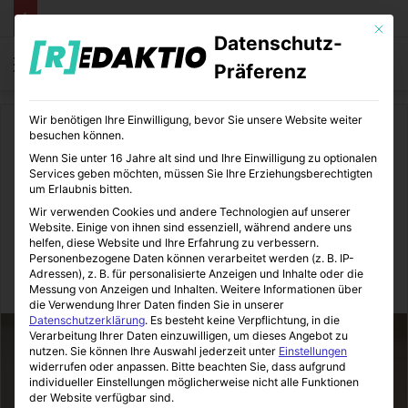
Mit die
Datenschutz-
Menü
S
Präferenz
Wir benötigen Ihre Einwilligung, bevor Sie unsere Website weiter
Start
/
Daheim
besuchen können.
Wenn Sie unter 16 Jahre alt sind und Ihre Einwilligung zu optionalen
Daheim
Services geben möchten, müssen Sie Ihre Erziehungsberechtigten
um Erlaubnis bitten.
Fördermittel für
Wir verwenden Cookies und andere Technologien auf unserer
Website. Einige von ihnen sind essenziell, während andere uns
Gewerbeimmobilien
helfen, diese Website und Ihre Erfahrung zu verbessern.
Personenbezogene Daten können verarbeitet werden (z. B. IP-
Adressen), z. B. für personalisierte Anzeigen und Inhalte oder die
Immo-Makler-Blog
12.07.2018
0
7
2 Minuten gelesen
Messung von Anzeigen und Inhalten.
Weitere Informationen über
die Verwendung Ihrer Daten finden Sie in unserer
Datenschutzerklärung
.
Es besteht keine Verpflichtung, in die
Verarbeitung Ihrer Daten einzuwilligen, um dieses Angebot zu
nutzen.
Sie können Ihre Auswahl jederzeit unter
Einstellungen
widerrufen oder anpassen.
Bitte beachten Sie, dass aufgrund
individueller Einstellungen möglicherweise nicht alle Funktionen
der Website verfügbar sind.