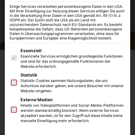
Einige Services verarbeiten personenbezogene Daten in den USA.
Mit Ihrer Einwilligung zur Nutzung dieser Services willigen Sie auch
in die Verarbeitung Ihrer Daten in den USA gemäß Art. 49 (1) lit. a
GDPR ein. Der EuGH stuft die USA als ein Land mit
unzureichendem Datenschutz nach EU-Standards ein. Es besteht
beispielsweise die Gefahr, dass US-Behörden personenbezogene
Daten in Überwachungsprogrammen verarbeiten, ohne dass für
Europäerinnen und Europäer eine Klagemöglichkeit besteht.
Es folgt eine Liste der Service-Gruppen, für die eine Einwilligung
Essenziell
Essenzielle Services ermöglichen grundlegende Funktionen
und sind für das ordnungsgemäße Funktionieren der
Website erforderlich.
Werbung
Statistik
Statistik-Cookies sammeln Nutzungsdaten, die uns
Aufschluss darüber geben, wie unsere Besucher mit unserer
In der Landschaft der Fördermittel werden ständig neue
Website umgehen.
Programme und Fördertöpfe bereitgestellt, doch niemand
Externe Medien
schöpft diese aus, weil Unternehmer sich vor einer
Inhalte von Videoplattformen und Social-Media-Plattformen
werden standardmäßig blockiert. Wenn externe Services
professionellen Beratung fürchten oder von der Existenz
akzeptiert werden, ist für den Zugriff auf diese Inhalte keine
fähiger Unternehmensberater nichts wissen. Im Bereich
manuelle Einwilligung mehr erforderlich.
der Gewerbeimmobilien sind Themen der
Modernisierung, Sanierung oder Restaurierung wichtige