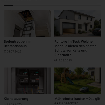
W
e
o
s
c
U
h
n
e
t
n
e
e
r
n
n
Bodentreppen im
Rolltore im Test: Welche
d
e
Bestandshaus
Modelle bieten den besten
e
h
Schutz vor Kälte und
01.07.2026
m
Einbruch?
e
11.08.2025
n
s
Kleinsteuerung
Mähroboter kaufen – Das gilt
es zu beachten
29.07.2025