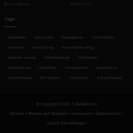
vor 3 Wochen
18.01.2023
Tags
AutoHeldin
baby2child
Bildungsecke
ComicStation
Finanzen
FinanzOlymp
Immo-Makler-Blog
Industrie-Journal
Influencerbude
KitchenApe
LifeStyleLove
MediTipps
Sinnexplosion
SportBeiUns
UmDenGlobus
WP-Campus
Zoomotions
Zukunftsboard
© Copyright 2026 |
Redaktio.de
Kontakt
•
Werben auf Redaktio
•
Impressum
•
Datenschutz
•
Cookie-Einstellungen