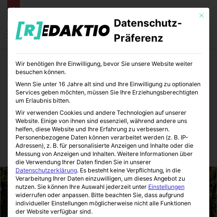
Mit die
Datenschutz-
Menü
S
Präferenz
Wir benötigen Ihre Einwilligung, bevor Sie unsere Website weiter
Start
/
Daheim
besuchen können.
Wenn Sie unter 16 Jahre alt sind und Ihre Einwilligung zu optionalen
Daheim
Services geben möchten, müssen Sie Ihre Erziehungsberechtigten
um Erlaubnis bitten.
Gartenmöbel: Der eigene
Wir verwenden Cookies und andere Technologien auf unserer
Website. Einige von ihnen sind essenziell, während andere uns
Garten als Wohlfühloase
helfen, diese Website und Ihre Erfahrung zu verbessern.
Personenbezogene Daten können verarbeitet werden (z. B. IP-
Adressen), z. B. für personalisierte Anzeigen und Inhalte oder die
Immo-Makler-Blog
23.11.2022
0
40
3 Minuten gelesen
Messung von Anzeigen und Inhalten.
Weitere Informationen über
die Verwendung Ihrer Daten finden Sie in unserer
Datenschutzerklärung
.
Es besteht keine Verpflichtung, in die
Verarbeitung Ihrer Daten einzuwilligen, um dieses Angebot zu
nutzen.
Sie können Ihre Auswahl jederzeit unter
Einstellungen
widerrufen oder anpassen.
Bitte beachten Sie, dass aufgrund
individueller Einstellungen möglicherweise nicht alle Funktionen
der Website verfügbar sind.