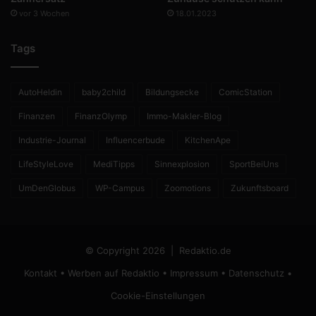
vor 3 Wochen
18.01.2023
Tags
AutoHeldin
baby2child
Bildungsecke
ComicStation
Finanzen
FinanzOlymp
Immo-Makler-Blog
Industrie-Journal
Influencerbude
KitchenApe
LifeStyleLove
MediTipps
Sinnexplosion
SportBeiUns
UmDenGlobus
WP-Campus
Zoomotions
Zukunftsboard
© Copyright 2026 |
Redaktio.de
Kontakt
•
Werben auf Redaktio
•
Impressum
•
Datenschutz
•
Cookie-Einstellungen