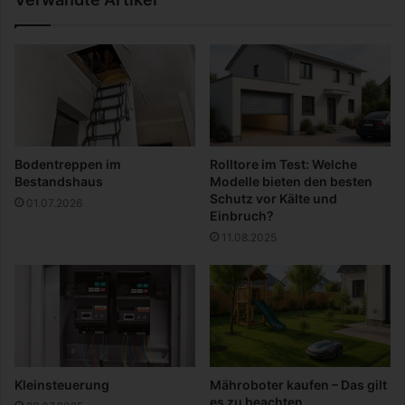
c
e
h
M
e
u
–
s
E
t
i
-
n
H
M
a
u
Bodentreppen im
Rolltore im Test: Welche
v
s
Bestandshaus
Modelle bieten den besten
e
t
Schutz vor Kälte und
01.07.2026
f
-
Einbruch?
ü
H
11.08.2025
r
a
S
v
p
e
o
i
r
n
t
j
l
e
e
d
Kleinsteuerung
Mähroboter kaufen – Das gilt
r
e
es zu beachten