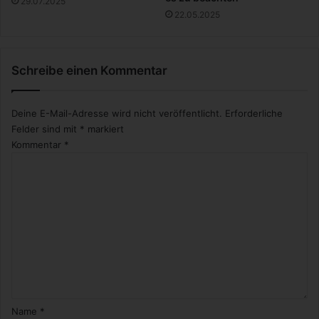
29.07.2025
m
22.05.2025
S
c
h
Schreibe einen Kommentar
r
a
n
Deine E-Mail-Adresse wird nicht veröffentlicht.
Erforderliche
k
Felder sind mit
*
markiert
Kommentar
*
Name
*