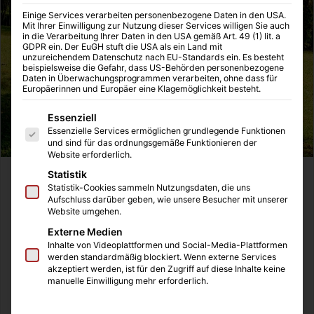
Einige Services verarbeiten personenbezogene Daten in den USA.
Mit Ihrer Einwilligung zur Nutzung dieser Services willigen Sie auch
in die Verarbeitung Ihrer Daten in den USA gemäß Art. 49 (1) lit. a
GDPR ein. Der EuGH stuft die USA als ein Land mit
unzureichendem Datenschutz nach EU-Standards ein. Es besteht
beispielsweise die Gefahr, dass US-Behörden personenbezogene
Daten in Überwachungsprogrammen verarbeiten, ohne dass für
Europäerinnen und Europäer eine Klagemöglichkeit besteht.
Es folgt eine Liste der Service-Gruppen, für die eine Einwilligung
Essenziell
Essenzielle Services ermöglichen grundlegende Funktionen
und sind für das ordnungsgemäße Funktionieren der
Website erforderlich.
Statistik
Gartenmöbel sind ein wichtiges Kriterium bei der
Statistik-Cookies sammeln Nutzungsdaten, die uns
Gestaltung eines Gartens. Die Anzahl der Menschen in
Aufschluss darüber geben, wie unsere Besucher mit unserer
Website umgehen.
Deutschland, die einen Garten besitzen, steigt seit Jahren,
da der Traum von der eigenen Immobilie mit Garten immer
Externe Medien
Inhalte von Videoplattformen und Social-Media-Plattformen
häufiger vorkommt, wie diese Statistik
hier
aufzeigt.
werden standardmäßig blockiert. Wenn externe Services
akzeptiert werden, ist für den Zugriff auf diese Inhalte keine
manuelle Einwilligung mehr erforderlich.
Wir planen aktuell die Gartengestaltung für unser neues
Haus, welches wir nächstes Jahr beziehen werden. Noch