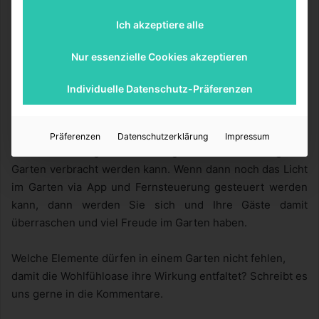
hantieren zu können.
Ich akzeptiere alle
Gerade bei dem Wunsch möglichst vieler unsichtbarer
Nur essenzielle Cookies akzeptieren
Kabel wäre es ärgerlich, wenn der frisch ausgelegte
Rasen neu aufgemacht werden müsste oder die
Individuelle Datenschutz-Präferenzen
Terrassenplatten eine solche Arbeit verhindern. Die
Gartenmöbel gehören vernünftig beleuchtet, um eine
angenehme Wohnraumerweiterung für die warmen Tage
Präferenzen
Datenschutzerklärung
Impressum
im Jahr zu ermöglichen und möglichst viel Zeit im eigenen
Garten verbracht werden kann. Wenn dann noch das Licht
im Garten via App und Fernsteuerung gesteuert werden
kann, dann werden Sie sich und Ihre Gäste damit
überraschen und viel Freude im Garten haben.
Welche Elemente dürfen in einem Garten nicht fehlen,
damit die Wohlfühloase ihre Wirkung entfaltet? Schreibt es
uns gerne in die Kommentare.