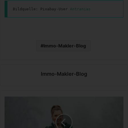
Bildquelle: Pixabay-User 
Antranias
Immo-Makler-Blog
Immo-Makler-Blog
F
u
n
k
t