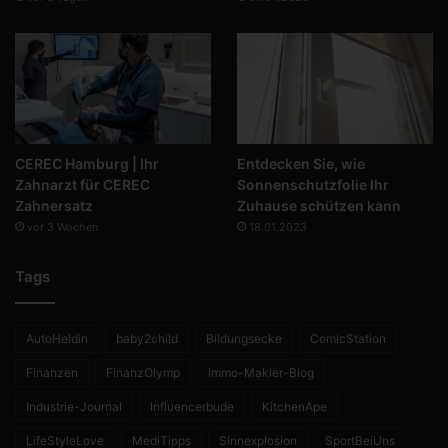
CEREC Hamburg | Ihr
Entdecken Sie, wie
Zahnarzt für CEREC
Sonnenschutzfolie Ihr
Zahnersatz
Zuhause schützen kann
vor 3 Wochen
18.01.2023
Tags
AutoHeldin
baby2child
Bildungsecke
ComicStation
Finanzen
FinanzOlymp
Immo-Makler-Blog
Industrie-Journal
Influencerbude
KitchenApe
LifeStyleLove
MediTipps
Sinnexplosion
SportBeiUns