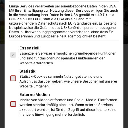
Einige Services verarbeiten personenbezogene Daten in den USA.
Mit Ihrer Einwilligung zur Nutzung dieser Services willigen Sie auch
in die Verarbeitung Ihrer Daten in den USA gemäß Art. 49 (1) lit. a
GDPR ein. Der EuGH stuft die USA als ein Land mit
unzureichendem Datenschutz nach EU-Standards ein. Es besteht
beispielsweise die Gefahr, dass US-Behörden personenbezogene
Daten in Überwachungsprogrammen verarbeiten, ohne dass für
Europäerinnen und Europäer eine Klagemöglichkeit besteht.
Es folgt eine Liste der Service-Gruppen, für die eine Einwilligung
Essenziell
Mit dem
Hausanbau
haben wir uns bereits mehrfach
Essenzielle Services ermöglichen grundlegende Funktionen
und sind für das ordnungsgemäße Funktionieren der
beschäftigt in unserem beliebten Immobilien-Blog , doch
Website erforderlich.
wir sind im Netz auf ein weiteres Problemfeld auf einem
Statistik
Blog zum Thema
Fertiggaragen
aufmerksam gemacht
Statistik-Cookies sammeln Nutzungsdaten, die uns
worden. In einem spannenden und lesenswerten
Artikel
Aufschluss darüber geben, wie unsere Besucher mit unserer
Website umgehen.
werden
Problemlösungen
beim Umgang mit Fertiggaragen
Externe Medien
beim Hausanbau und sogar bei einem Umzug erläutert.
Inhalte von Videoplattformen und Social-Media-Plattformen
werden standardmäßig blockiert. Wenn externe Services
akzeptiert werden, ist für den Zugriff auf diese Inhalte keine
manuelle Einwilligung mehr erforderlich.