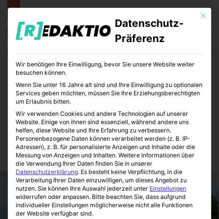
Mit die
Datenschutz-
Menü
S
Präferenz
Wir benötigen Ihre Einwilligung, bevor Sie unsere Website weiter
Start
/
Daheim
besuchen können.
Wenn Sie unter 16 Jahre alt sind und Ihre Einwilligung zu optionalen
Daheim
Wohnen und Leben
Services geben möchten, müssen Sie Ihre Erziehungsberechtigten
um Erlaubnis bitten.
Hausanbau trotz/mit
Wir verwenden Cookies und andere Technologien auf unserer
Website. Einige von ihnen sind essenziell, während andere uns
Fertiggarage
helfen, diese Website und Ihre Erfahrung zu verbessern.
Personenbezogene Daten können verarbeitet werden (z. B. IP-
Adressen), z. B. für personalisierte Anzeigen und Inhalte oder die
Messung von Anzeigen und Inhalten.
Weitere Informationen über
Immo-Makler-Blog
07.07.2012
2
5
1 Minute Lesezeit
die Verwendung Ihrer Daten finden Sie in unserer
Datenschutzerklärung
.
Es besteht keine Verpflichtung, in die
Verarbeitung Ihrer Daten einzuwilligen, um dieses Angebot zu
nutzen.
Sie können Ihre Auswahl jederzeit unter
Einstellungen
widerrufen oder anpassen.
Bitte beachten Sie, dass aufgrund
individueller Einstellungen möglicherweise nicht alle Funktionen
der Website verfügbar sind.