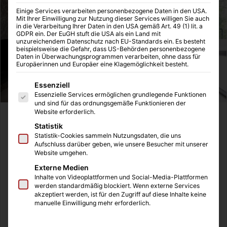
Einige Services verarbeiten personenbezogene Daten in den USA.
Mit Ihrer Einwilligung zur Nutzung dieser Services willigen Sie auch
in die Verarbeitung Ihrer Daten in den USA gemäß Art. 49 (1) lit. a
GDPR ein. Der EuGH stuft die USA als ein Land mit
unzureichendem Datenschutz nach EU-Standards ein. Es besteht
beispielsweise die Gefahr, dass US-Behörden personenbezogene
Daten in Überwachungsprogrammen verarbeiten, ohne dass für
Europäerinnen und Europäer eine Klagemöglichkeit besteht.
Es folgt eine Liste der Service-Gruppen, für die eine Einwilligung
Essenziell
Essenzielle Services ermöglichen grundlegende Funktionen
und sind für das ordnungsgemäße Funktionieren der
Website erforderlich.
„Was ist das denn?“ diese Reaktion bekommt man häufig
Statistik
zu hören, berichtet man vom Berufsbild des Home
Statistik-Cookies sammeln Nutzungsdaten, die uns
Stagers. Was beim Autoverkauf durch ein glänzendes
Aufschluss darüber geben, wie unsere Besucher mit unserer
Website umgehen.
Erscheinungsbild und eine gründliche Reinigung längst
Externe Medien
funktioniert, wird beim Home Staging auf Immobilien
Inhalte von Videoplattformen und Social-Media-Plattformen
übertragen: Verkaufsförderung durch professionell
werden standardmäßig blockiert. Wenn externe Services
aufbereitete Räume. Konkret umfasst diese Umsetzung
akzeptiert werden, ist für den Zugriff auf diese Inhalte keine
manuelle Einwilligung mehr erforderlich.
den gezielten Einsatz von neutralen Möbeln, stilvollen
Accessoires sowie akzentuierter Illumination und schafft