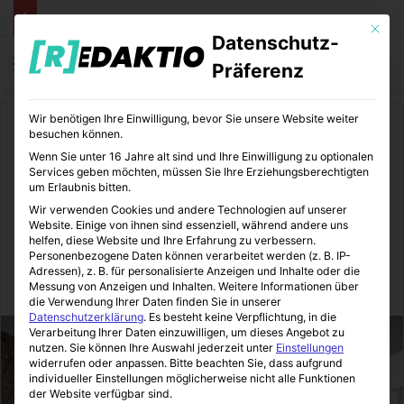
Mit die
Datenschutz-
Menü
S
Präferenz
Wir benötigen Ihre Einwilligung, bevor Sie unsere Website weiter
Start
/
Daheim
besuchen können.
Wenn Sie unter 16 Jahre alt sind und Ihre Einwilligung zu optionalen
Daheim
Immobilienmakler
Services geben möchten, müssen Sie Ihre Erziehungsberechtigten
um Erlaubnis bitten.
Home Staging – „Was ist das
Wir verwenden Cookies und andere Technologien auf unserer
Website. Einige von ihnen sind essenziell, während andere uns
denn?“
helfen, diese Website und Ihre Erfahrung zu verbessern.
Personenbezogene Daten können verarbeitet werden (z. B. IP-
Adressen), z. B. für personalisierte Anzeigen und Inhalte oder die
Messung von Anzeigen und Inhalten.
Weitere Informationen über
Immo-Makler-Blog
16.05.2014
1
8
1 Minute Lesezeit
die Verwendung Ihrer Daten finden Sie in unserer
Datenschutzerklärung
.
Es besteht keine Verpflichtung, in die
Verarbeitung Ihrer Daten einzuwilligen, um dieses Angebot zu
nutzen.
Sie können Ihre Auswahl jederzeit unter
Einstellungen
widerrufen oder anpassen.
Bitte beachten Sie, dass aufgrund
individueller Einstellungen möglicherweise nicht alle Funktionen
der Website verfügbar sind.