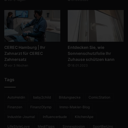
CEREC Hamburg | Ihr
Entdecken Sie, wie
Zahnarzt für CEREC
Sonnenschutzfolie Ihr
Zahnersatz
Zuhause schützen kann
vor 3 Wochen
18.01.2023
Tags
AutoHeldin
baby2child
Bildungsecke
ComicStation
Finanzen
FinanzOlymp
Immo-Makler-Blog
Industrie-Journal
Influencerbude
KitchenApe
LifeStyleLove
MediTipps
Sinnexplosion
SportBeiUns