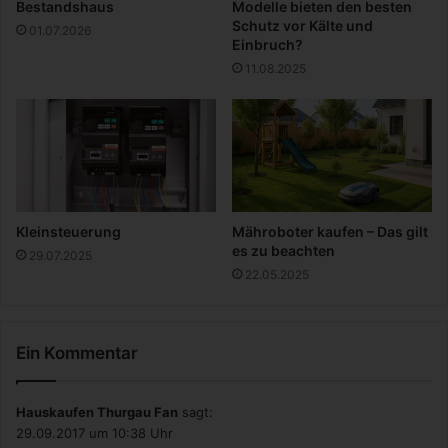
Bestandshaus
Modelle bieten den besten
c
n
Schutz vor Kälte und
01.07.2026
h
d
Einbruch?
e
e
11.08.2025
r
n
n
Kleinsteuerung
Mähroboter kaufen – Das gilt
es zu beachten
29.07.2025
22.05.2025
Ein Kommentar
Hauskaufen Thurgau Fan
sagt:
29.09.2017 um 10:38 Uhr