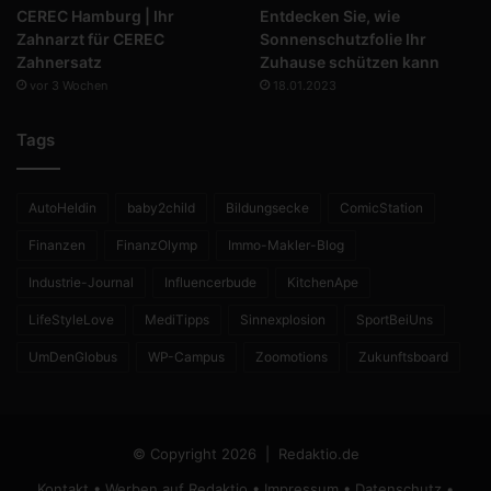
CEREC Hamburg | Ihr
Entdecken Sie, wie
Zahnarzt für CEREC
Sonnenschutzfolie Ihr
Zahnersatz
Zuhause schützen kann
vor 3 Wochen
18.01.2023
Tags
AutoHeldin
baby2child
Bildungsecke
ComicStation
Finanzen
FinanzOlymp
Immo-Makler-Blog
Industrie-Journal
Influencerbude
KitchenApe
LifeStyleLove
MediTipps
Sinnexplosion
SportBeiUns
UmDenGlobus
WP-Campus
Zoomotions
Zukunftsboard
© Copyright 2026 |
Redaktio.de
Kontakt
•
Werben auf Redaktio
•
Impressum
•
Datenschutz
•