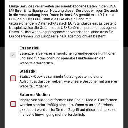
Einige Services verarbeiten personenbezogene Daten in den USA.
Mit Ihrer Einwilligung zur Nutzung dieser Services willigen Sie auch
in die Verarbeitung Ihrer Daten in den USA gemäß Art. 49 (1) lit. a
GDPR ein. Der EuGH stuft die USA als ein Land mit
unzureichendem Datenschutz nach EU-Standards ein. Es besteht
beispielsweise die Gefahr, dass US-Behörden personenbezogene
Daten in Überwachungsprogrammen verarbeiten, ohne dass für
Europäerinnen und Europäer eine Klagemöglichkeit besteht.
Es folgt eine Liste der Service-Gruppen, für die eine Einwilligung
Essenziell
Essenzielle Services ermöglichen grundlegende Funktionen
Es ist Sommer und die Sonne brutzelt auf unsere
und sind für das ordnungsgemäße Funktionieren der
Website erforderlich.
Wohnungen und Häuser. Es wird warm in den eigenen vier
Wänden und jede Menge an Tipps und Tricks
Statistik
Statistik-Cookies sammeln Nutzungsdaten, die uns
funktionieren nur halb oder gar nicht. Ich persönlich halte
Aufschluss darüber geben, wie unsere Besucher mit unserer
zum Beispiel nichts davon, dass die Fenster und Türen
Website umgehen.
dann geschlossen werden sollen, wenn es draußen
Externe Medien
wärmer als drinnen ist. Ich verzichte nur ungerne auf
Inhalte von Videoplattformen und Social-Media-Plattformen
werden standardmäßig blockiert. Wenn externe Services
frische Luft und einen Durchzug und habe daher meine
akzeptiert werden, ist für den Zugriff auf diese Inhalte keine
Fenster in den warmen Monaten des Jahres immer offen.
manuelle Einwilligung mehr erforderlich.
Jedoch gibt es Situationen und bestimmte Räume, in
denen zu viel heiße Luft nicht mehr angenehm ist. Als