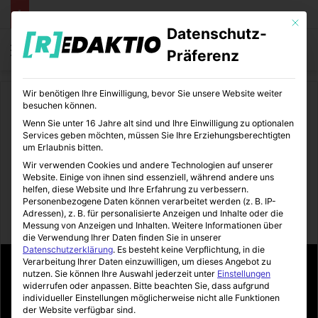
Mit die
Datenschutz-
Menü
S
Präferenz
Wir benötigen Ihre Einwilligung, bevor Sie unsere Website weiter
Start
/
Daheim
besuchen können.
Wenn Sie unter 16 Jahre alt sind und Ihre Einwilligung zu optionalen
Daheim
Services geben möchten, müssen Sie Ihre Erziehungsberechtigten
um Erlaubnis bitten.
Ihre Immobilie vor der Hitze
Wir verwenden Cookies und andere Technologien auf unserer
Website. Einige von ihnen sind essenziell, während andere uns
der Sonne schützen
helfen, diese Website und Ihre Erfahrung zu verbessern.
Personenbezogene Daten können verarbeitet werden (z. B. IP-
Adressen), z. B. für personalisierte Anzeigen und Inhalte oder die
Immo-Makler-Blog
31.07.2017
1
3
2 Minuten gelesen
Messung von Anzeigen und Inhalten.
Weitere Informationen über
die Verwendung Ihrer Daten finden Sie in unserer
Datenschutzerklärung
.
Es besteht keine Verpflichtung, in die
Verarbeitung Ihrer Daten einzuwilligen, um dieses Angebot zu
nutzen.
Sie können Ihre Auswahl jederzeit unter
Einstellungen
widerrufen oder anpassen.
Bitte beachten Sie, dass aufgrund
individueller Einstellungen möglicherweise nicht alle Funktionen
der Website verfügbar sind.