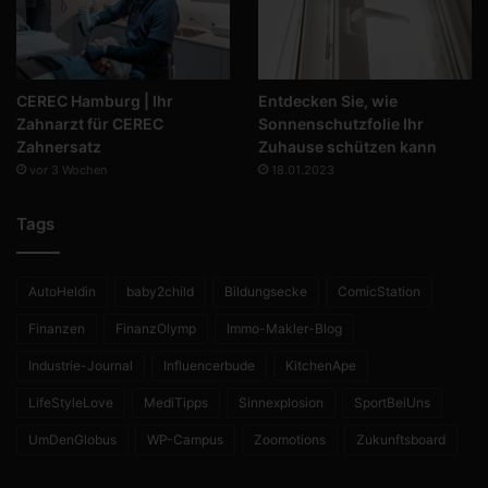
CEREC Hamburg | Ihr
Entdecken Sie, wie
Zahnarzt für CEREC
Sonnenschutzfolie Ihr
Zahnersatz
Zuhause schützen kann
vor 3 Wochen
18.01.2023
Tags
AutoHeldin
baby2child
Bildungsecke
ComicStation
Finanzen
FinanzOlymp
Immo-Makler-Blog
Industrie-Journal
Influencerbude
KitchenApe
LifeStyleLove
MediTipps
Sinnexplosion
SportBeiUns
UmDenGlobus
WP-Campus
Zoomotions
Zukunftsboard