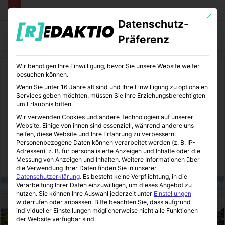
Mit die
Datenschutz-
Menü
S
Präferenz
Wir benötigen Ihre Einwilligung, bevor Sie unsere Website weiter
Start
/
Daheim
besuchen können.
Wenn Sie unter 16 Jahre alt sind und Ihre Einwilligung zu optionalen
Daheim
Immobilienmakler
Services geben möchten, müssen Sie Ihre Erziehungsberechtigten
um Erlaubnis bitten.
Der Immobilienmarkt in
Wir verwenden Cookies und andere Technologien auf unserer
Website. Einige von ihnen sind essenziell, während andere uns
Wiesbaden
helfen, diese Website und Ihre Erfahrung zu verbessern.
Personenbezogene Daten können verarbeitet werden (z. B. IP-
Adressen), z. B. für personalisierte Anzeigen und Inhalte oder die
Messung von Anzeigen und Inhalten.
Weitere Informationen über
Immo-Makler-Blog
06.10.2023
0
12
3 Minuten gelesen
die Verwendung Ihrer Daten finden Sie in unserer
Datenschutzerklärung
.
Es besteht keine Verpflichtung, in die
Verarbeitung Ihrer Daten einzuwilligen, um dieses Angebot zu
nutzen.
Sie können Ihre Auswahl jederzeit unter
Einstellungen
widerrufen oder anpassen.
Bitte beachten Sie, dass aufgrund
individueller Einstellungen möglicherweise nicht alle Funktionen
der Website verfügbar sind.