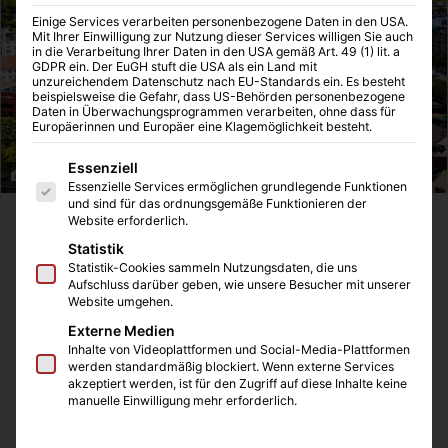
Einige Services verarbeiten personenbezogene Daten in den USA.
Mit Ihrer Einwilligung zur Nutzung dieser Services willigen Sie auch
in die Verarbeitung Ihrer Daten in den USA gemäß Art. 49 (1) lit. a
GDPR ein. Der EuGH stuft die USA als ein Land mit
unzureichendem Datenschutz nach EU-Standards ein. Es besteht
beispielsweise die Gefahr, dass US-Behörden personenbezogene
Daten in Überwachungsprogrammen verarbeiten, ohne dass für
Europäerinnen und Europäer eine Klagemöglichkeit besteht.
Es folgt eine Liste der Service-Gruppen, für die eine Einwilligung
Essenziell
Überblick über Wiesbaden
Essenzielle Services ermöglichen grundlegende Funktionen
und sind für das ordnungsgemäße Funktionieren der
Website erforderlich.
Wiesbaden, die charmante Landeshauptstadt von Hessen,
Statistik
hat mich am vergangenen Wochenende erneut begeistert.
Statistik-Cookies sammeln Nutzungsdaten, die uns
Mein Onkel, ein zugezogener Wiesbadener, nahm mich auf
Aufschluss darüber geben, wie unsere Besucher mit unserer
eine ausführliche Stadtführung mit und erzählte mir dabei
Website umgehen.
von der aktuellen Dynamik auf dem Immobilienmarkt der
Externe Medien
Stadt. Sein Weg spiegelt die aktuelle Lage auf dem
Inhalte von Videoplattformen und Social-Media-Plattformen
werden standardmäßig blockiert. Wenn externe Services
Immobilienmarkt hervorragend wider.
akzeptiert werden, ist für den Zugriff auf diese Inhalte keine
manuelle Einwilligung mehr erforderlich.
Nach dem Studium in Düsseldorf bekam er ein Angebot