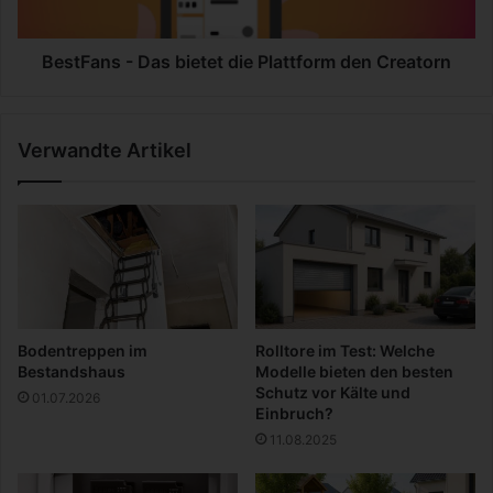
l
s
e
-
i
D
BestFans - Das bietet die Plattform den Creatorn
c
a
h
s
z
b
Verwandte Artikel
w
i
i
e
s
t
c
e
h
t
e
d
n
i
K
e
o
P
Bodentreppen im
Rolltore im Test: Welche
n
l
Bestandshaus
Modelle bieten den besten
s
a
Schutz vor Kälte und
01.07.2026
u
t
Einbruch?
m
t
11.08.2025
u
f
n
o