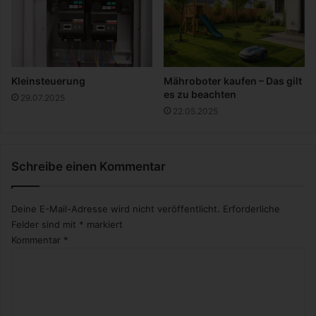
d
r
Z
m
u
d
f
e
r
n
i
C
Kleinsteuerung
Mähroboter kaufen – Das gilt
e
r
es zu beachten
29.07.2025
d
e
22.05.2025
e
a
n
t
h
o
Schreibe einen Kommentar
e
r
i
n
t
Deine E-Mail-Adresse wird nicht veröffentlicht.
Erforderliche
Felder sind mit
*
markiert
Kommentar
*