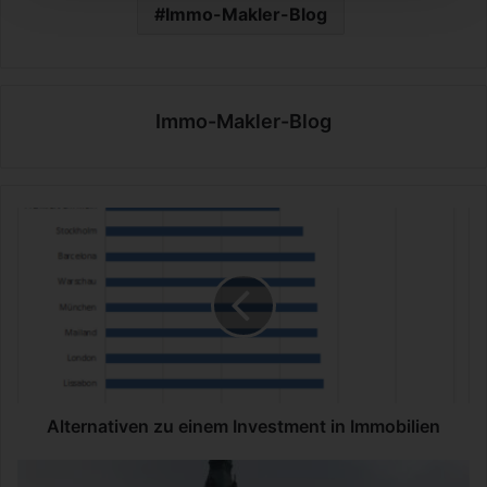
Immo-Makler-Blog
Immo-Makler-Blog
A
l
t
e
r
n
a
t
i
v
Alternativen zu einem Investment in Immobilien
e
n
O