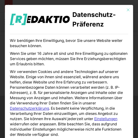
Mit die
Datenschutz-
Menü
S
Präferenz
Wir benötigen Ihre Einwilligung, bevor Sie unsere Website weiter
Start
/
Daheim
besuchen können.
Wenn Sie unter 16 Jahre alt sind und Ihre Einwilligung zu optionalen
Daheim
Wohnen und Leben
Services geben möchten, müssen Sie Ihre Erziehungsberechtigten
um Erlaubnis bitten.
Meins, deins, unser
Wir verwenden Cookies und andere Technologien auf unserer
Website. Einige von ihnen sind essenziell, während andere uns
helfen, diese Website und Ihre Erfahrung zu verbessern.
Immo-Makler-Blog
16.02.2015
0
5
3 Minuten gelesen
Personenbezogene Daten können verarbeitet werden (z. B. IP-
Adressen), z. B. für personalisierte Anzeigen und Inhalte oder die
Messung von Anzeigen und Inhalten.
Weitere Informationen über
die Verwendung Ihrer Daten finden Sie in unserer
Datenschutzerklärung
.
Es besteht keine Verpflichtung, in die
Verarbeitung Ihrer Daten einzuwilligen, um dieses Angebot zu
nutzen.
Sie können Ihre Auswahl jederzeit unter
Einstellungen
widerrufen oder anpassen.
Bitte beachten Sie, dass aufgrund
individueller Einstellungen möglicherweise nicht alle Funktionen
der Website verfügbar sind.