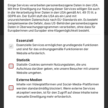
Einige Services verarbeiten personenbezogene Daten in den USA.
Mit Ihrer Einwilligung zur Nutzung dieser Services willigen Sie auch
in die Verarbeitung Ihrer Daten in den USA gemäß Art. 49 (1) lit. a
GDPR ein. Der EuGH stuft die USA als ein Land mit
unzureichendem Datenschutz nach EU-Standards ein. Es besteht
beispielsweise die Gefahr, dass US-Behörden personenbezogene
Daten in Überwachungsprogrammen verarbeiten, ohne dass für
Europäerinnen und Europäer eine Klagemöglichkeit besteht.
Es folgt eine Liste der Service-Gruppen, für die eine Einwilligung
Essenziell
Jeder Mensch steht mindestens einmal in seinen Leben
Essenzielle Services ermöglichen grundlegende Funktionen
vor der Entscheidung, wie er denn sein Haus einrichten
und sind für das ordnungsgemäße Funktionieren der
Website erforderlich.
möchte. Hier gibt es die unterschiedlichsten
Statistik
Möglichkeiten sein Haus zu gestalten. Doch hängt es
Statistik-Cookies sammeln Nutzungsdaten, die uns
vom Geschmack ab: Sind zeitlose Möbel erwünscht,
Aufschluss darüber geben, wie unsere Besucher mit unserer
möchte man einem Trend nachgehen, der einem sehr gut
Website umgehen.
gefällt, oder soll das Haus doch im rustikalen Stil
Externe Medien
Inhalte von Videoplattformen und Social-Media-Plattformen
eingerichtet werden.
werden standardmäßig blockiert. Wenn externe Services
akzeptiert werden, ist für den Zugriff auf diese Inhalte keine
manuelle Einwilligung mehr erforderlich.
Nach der Heirat folgt meist der Umzug in das neue
gemeinsame Heim. Doch hier findet sich meist schon