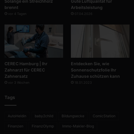
Solange ein Streichholz
Gute Luftqualität für
brennt
Arbeitsleistung
vor 4 Tagen
07.04.2026
CEREC Hamburg | Ihr
Entdecken Sie, wie
Zahnarzt für CEREC
Sonnenschutzfolie Ihr
Zahnersatz
Zuhause schützen kann
vor 3 Wochen
18.01.2023
Tags
AutoHeldin
baby2child
Bildungsecke
ComicStation
Finanzen
FinanzOlymp
Immo-Makler-Blog