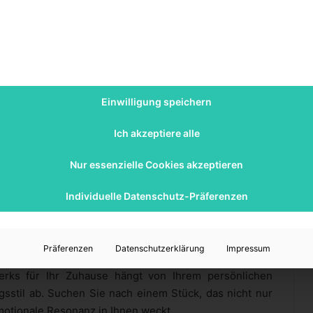
ation und des Lebens in jedem Raum sein. Sie bringen
ine Atmosphäre, die sowohl einladend als auch
n als zentrale Elemente eines Raumes dienen und ihm
hen.
Einwilligung speichern
mfort
Ich akzeptiere alle
um, Kunst und Komfort zu kombinieren. Pop Art bietet
tz zu realisieren. Sie integriert Kunst in den Alltag,
Nur essenzielle Cookies akzeptieren
h wirkt.
Individuelle Datenschutz-Präferenzen
von Pop Art in Ihr Zuhause
erks
Präferenzen
Datenschutzerklärung
Impressum
erks für Ihr Zuhause hängt von Ihrem persönlichen
stil ab. Suchen Sie nach einem Stück, das nicht nur
motionale Resonanz in Ihnen weckt.