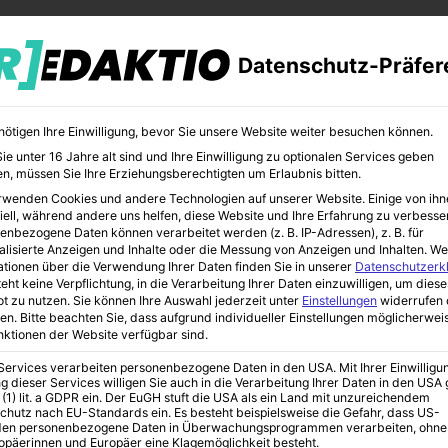
Datenschutz-Präfer
nötigen Ihre Einwilligung, bevor Sie unsere Website weiter besuchen können.
e unter 16 Jahre alt sind und Ihre Einwilligung zu optionalen Services geben
n, müssen Sie Ihre Erziehungsberechtigten um Erlaubnis bitten.
rwenden Cookies und andere Technologien auf unserer Website. Einige von ihn
CHER
BILDUNG
KUNST
iell, während andere uns helfen, diese Website und Ihre Erfahrung zu verbesse
enbezogene Daten können verarbeitet werden (z. B. IP-Adressen), z. B. für
alisierte Anzeigen und Inhalte oder die Messung von Anzeigen und Inhalten.
We
ationen über die Verwendung Ihrer Daten finden Sie in unserer
Datenschutzerk
eht keine Verpflichtung, in die Verarbeitung Ihrer Daten einzuwilligen, um diese
t zu nutzen.
Sie können Ihre Auswahl jederzeit unter
Einstellungen
widerrufen 
tilvolles Element
en.
Bitte beachten Sie, dass aufgrund individueller Einstellungen möglicherwei
unktionen der Website verfügbar sind.
 Services verarbeiten personenbezogene Daten in den USA. Mit Ihrer Einwilligu
tur: Pop Art als
g dieser Services willigen Sie auch in die Verarbeitung Ihrer Daten in den US
 (1) lit. a GDPR ein. Der EuGH stuft die USA als ein Land mit unzureichendem
chutz nach EU-Standards ein. Es besteht beispielsweise die Gefahr, dass US-
en personenbezogene Daten in Überwachungsprogrammen verarbeiten, ohne
ropäerinnen und Europäer eine Klagemöglichkeit besteht.