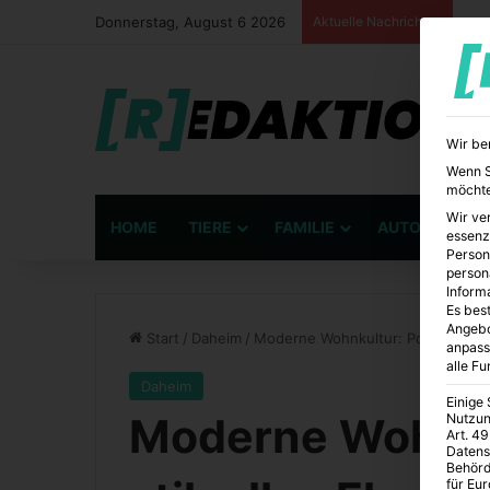
Donnerstag, August 6 2026
Aktuelle Nachrichten
Wir be
Wenn Si
möchte
Wir ve
HOME
TIERE
FAMILIE
AUTO
BÜ
essenz
Person
person
Inform
Es best
Angebo
Start
/
Daheim
/
Moderne Wohnkultur: Pop Art als s
anpass
alle F
Daheim
Einige
Moderne Wohnkul
Nutzun
Art. 49
Datens
Behörd
für Eu