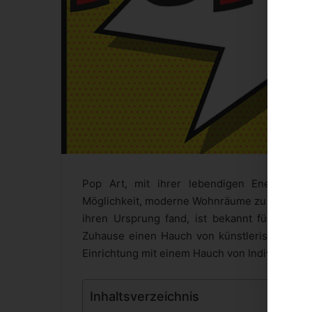
Pop Art, mit ihrer lebendigen Energie und 
Möglichkeit, moderne Wohnräume zu gestalten.
ihren Ursprung fand, ist bekannt für ihre 
Zuhause einen Hauch von künstlerischer Raffi
Einrichtung mit einem Hauch von Individualitä
Inhaltsverzeichnis