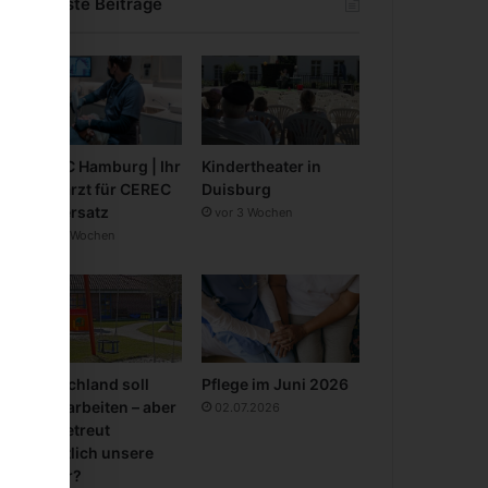
Neueste Beiträge
CEREC Hamburg | Ihr
Kindertheater in
Zahnarzt für CEREC
Duisburg
Zahnersatz
vor 3 Wochen
vor 3 Wochen
Deutschland soll
Pflege im Juni 2026
mehr arbeiten – aber
02.07.2026
wer betreut
eigentlich unsere
Kinder?