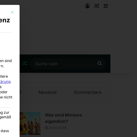
Anmelden
Zufälliger Artike
Sidebar
Mit diesem Button wird der Dialog geschlossen. Seine Funktionalität ist i
enz
en sind
Zufälliger Artikel
Suche
rn.
nach
itere
lärung
.
s
Beliebt
Neueste
Kommentare
oder
se nicht
ng zur
Was sind Minions
A gemäß
eigentlich?
20.10.2020
 dass