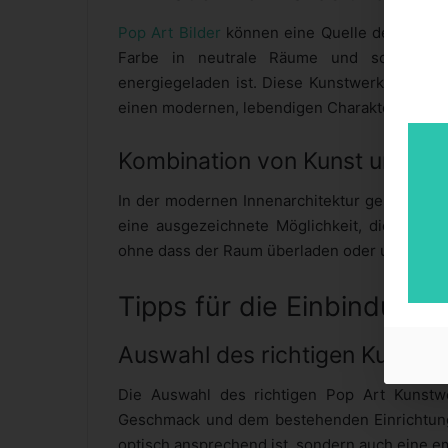
Pop Art Bilder
können eine Quelle der Inspir
Farbe in neutrale Räume und schaffen e
energiegeladen ist. Diese Kunstwerke könne
einen modernen, lebendigen Charakter verlei
Kombination von Kunst und Ko
In der modernen Innenarchitektur geht es dar
eine ausgezeichnete Möglichkeit, diesen Ansa
ohne dass der Raum überladen oder unpraktisc
Tipps für die Einbindung 
Auswahl des richtigen Kunstw
Die Auswahl des richtigen Pop Art Kunstw
Geschmack und dem bestehenden Einrichtungs
optisch ansprechend ist, sondern auch eine e