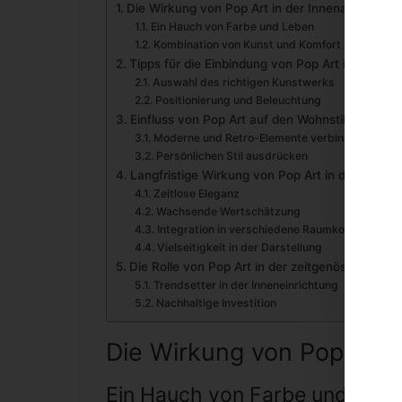
Die Wirkung von Pop Art in der Innenarchitektu
Ein Hauch von Farbe und Leben
Kombination von Kunst und Komfort
Tipps für die Einbindung von Pop Art in Ihr Zuh
Auswahl des richtigen Kunstwerks
Positionierung und Beleuchtung
Einfluss von Pop Art auf den Wohnstil
Moderne und Retro-Elemente verbinden
Persönlichen Stil ausdrücken
Langfristige Wirkung von Pop Art in der Einrich
Zeitlose Eleganz
Wachsende Wertschätzung
Integration in verschiedene Raumkonzepte
Vielseitigkeit in der Darstellung
Die Rolle von Pop Art in der zeitgenössischen 
Trendsetter in der Inneneinrichtung
Nachhaltige Investition
Die Wirkung von Pop Art i
Ein Hauch von Farbe und Lebe