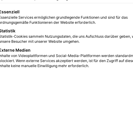
nt
gt eine Liste der Service-Gruppen, für die eine Einwilligung erteilt we
Essenziell
Essenzielle Services ermöglichen grundlegende Funktionen und sind für das
0
12
3 Minuten gelesen
ordnungsgemäße Funktionieren der Website erforderlich.
Statistik
Statistik-Cookies sammeln Nutzungsdaten, die uns Aufschluss darüber geben, 
unsere Besucher mit unserer Website umgehen.
Externe Medien
Inhalte von Videoplattformen und Social-Media-Plattformen werden standard
blockiert. Wenn externe Services akzeptiert werden, ist für den Zugriff auf dies
Inhalte keine manuelle Einwilligung mehr erforderlich.