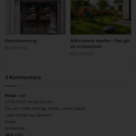
i
g
D
i
i
n
s
M
n
y
e
G
y
M
Kleinsteuerung
Mähroboter kaufen – Das gilt
+
!
es zu beachten
29.07.2025
22.05.2025
3 Kommentare
Nadja
sagt:
07.06.2022 um 05:03 Uhr
Ein sehr toller Beitrag. Vielen, vielen Dank!
Liebe Grüße aus Bremen
Nadja
Antworten
Jörg
sagt: