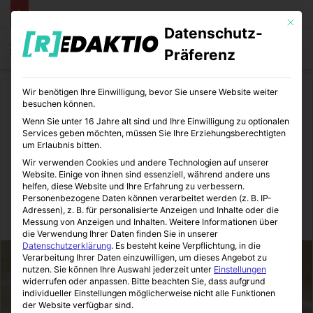
Mit die
Datenschutz-
Menü
S
Präferenz
Wir benötigen Ihre Einwilligung, bevor Sie unsere Website weiter
Start
/
Daheim
besuchen können.
Wenn Sie unter 16 Jahre alt sind und Ihre Einwilligung zu optionalen
Daheim
Services geben möchten, müssen Sie Ihre Erziehungsberechtigten
um Erlaubnis bitten.
Neue Materialien beim
Wir verwenden Cookies und andere Technologien auf unserer
Website. Einige von ihnen sind essenziell, während andere uns
Heimwerken
helfen, diese Website und Ihre Erfahrung zu verbessern.
Personenbezogene Daten können verarbeitet werden (z. B. IP-
Adressen), z. B. für personalisierte Anzeigen und Inhalte oder die
Immo-Makler-Blog
16.03.2022
3
6
2 Minuten gelesen
Messung von Anzeigen und Inhalten.
Weitere Informationen über
die Verwendung Ihrer Daten finden Sie in unserer
Datenschutzerklärung
.
Es besteht keine Verpflichtung, in die
Verarbeitung Ihrer Daten einzuwilligen, um dieses Angebot zu
nutzen.
Sie können Ihre Auswahl jederzeit unter
Einstellungen
widerrufen oder anpassen.
Bitte beachten Sie, dass aufgrund
individueller Einstellungen möglicherweise nicht alle Funktionen
der Website verfügbar sind.