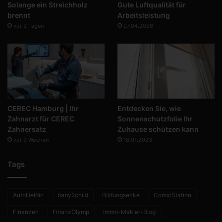
Solange ein Streichholz
Gute Luftqualität für
brennt
Arbeitsleistung
vor 3 Tagen
07.04.2026
CEREC Hamburg | Ihr
Entdecken Sie, wie
Zahnarzt für CEREC
Sonnenschutzfolie Ihr
Zahnersatz
Zuhause schützen kann
vor 3 Wochen
18.01.2023
Tags
AutoHeldin
baby2child
Bildungsecke
ComicStation
Finanzen
FinanzOlymp
Immo-Makler-Blog