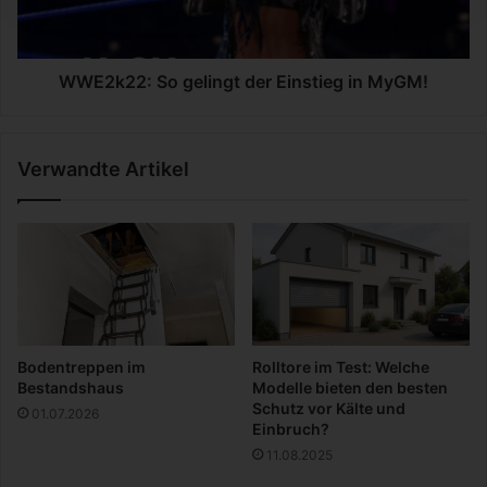
e
2
a
:
l
S
l
o
WWE2k22: So gelingt der Einstieg in MyGM!
e
g
r
e
M
l
Verwandte Artikel
a
i
r
n
v
g
e
t
l
d
-
e
S
r
e
E
r
i
Bodentreppen im
Rolltore im Test: Welche
i
n
Bestandshaus
Modelle bieten den besten
e
s
Schutz vor Kälte und
01.07.2026
n
t
Einbruch?
b
i
11.08.2025
e
e