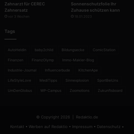
Zahnarzt für CEREC
Sonnenschutzfolie Ihr
Zahnersatz
Zuhause schützen kann
vor 3 Wochen
18.01.2023
Tags
AutoHeldin
baby2child
Bildungsecke
ComicStation
Finanzen
FinanzOlymp
Immo-Makler-Blog
Industrie-Journal
Influencerbude
KitchenApe
LifeStyleLove
MediTipps
Sinnexplosion
SportBeiUns
UmDenGlobus
WP-Campus
Zoomotions
Zukunftsboard
© Copyright 2026 |
Redaktio.de
Kontakt
•
Werben auf Redaktio
•
Impressum
•
Datenschutz
•