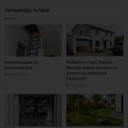
o
r
Verwandte Artikel
f
T
o
s
c
a
n
e
)
Bodentreppen im
Rolltore im Test: Welche
Bestandshaus
Modelle bieten den besten
Schutz vor Kälte und
01.07.2026
Einbruch?
11.08.2025