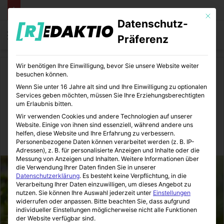
Mit die
Datenschutz-
Menü
S
Präferenz
Wir benötigen Ihre Einwilligung, bevor Sie unsere Website weiter
Start
/
Daheim
besuchen können.
Wenn Sie unter 16 Jahre alt sind und Ihre Einwilligung zu optionalen
Daheim
Gartengestaltung
Services geben möchten, müssen Sie Ihre Erziehungsberechtigten
um Erlaubnis bitten.
Stauden
Wir verwenden Cookies und andere Technologien auf unserer
Website. Einige von ihnen sind essenziell, während andere uns
helfen, diese Website und Ihre Erfahrung zu verbessern.
Immo-Makler-Blog
30.11.2021
0
12
2 Minuten gelesen
Personenbezogene Daten können verarbeitet werden (z. B. IP-
Adressen), z. B. für personalisierte Anzeigen und Inhalte oder die
Messung von Anzeigen und Inhalten.
Weitere Informationen über
die Verwendung Ihrer Daten finden Sie in unserer
Datenschutzerklärung
.
Es besteht keine Verpflichtung, in die
Verarbeitung Ihrer Daten einzuwilligen, um dieses Angebot zu
nutzen.
Sie können Ihre Auswahl jederzeit unter
Einstellungen
widerrufen oder anpassen.
Bitte beachten Sie, dass aufgrund
individueller Einstellungen möglicherweise nicht alle Funktionen
der Website verfügbar sind.