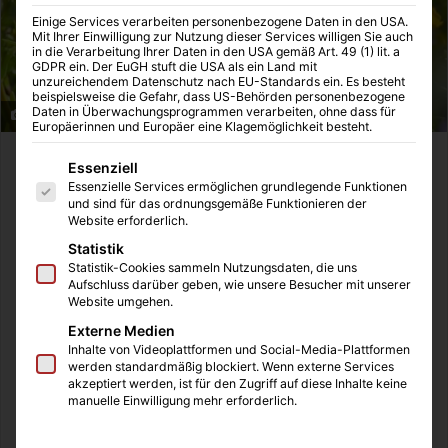
Einige Services verarbeiten personenbezogene Daten in den USA.
Mit Ihrer Einwilligung zur Nutzung dieser Services willigen Sie auch
in die Verarbeitung Ihrer Daten in den USA gemäß Art. 49 (1) lit. a
GDPR ein. Der EuGH stuft die USA als ein Land mit
unzureichendem Datenschutz nach EU-Standards ein. Es besteht
beispielsweise die Gefahr, dass US-Behörden personenbezogene
Daten in Überwachungsprogrammen verarbeiten, ohne dass für
Amazing fresh flowers in summer garden
Europäerinnen und Europäer eine Klagemöglichkeit besteht.
Es folgt eine Liste der Service-Gruppen, für die eine Einwilligung
Stauden sind die idealen Pflanzen für den Garten. Sie sind
Essenziell
Essenzielle Services ermöglichen grundlegende Funktionen
mehrjährig, wachsen an fast allen Standorten, ob schattig
und sind für das ordnungsgemäße Funktionieren der
oder in der prallen Sonne und sind pflegeleicht. Die
Website erforderlich.
Gestaltung des Gartens wird mit Stauden zur echten
Statistik
positiven Herausforderung. Die vielfältigsten Formen,
Statistik-Cookies sammeln Nutzungsdaten, die uns
Aufschluss darüber geben, wie unsere Besucher mit unserer
Farben, Blüte und Blütezeiten ermöglichen eine
Website umgehen.
unübersehbare Vielfalt an Gestaltungsmöglichkeiten. Das
Externe Medien
ansprechende Blattwerk der Stauden und die
Inhalte von Videoplattformen und Social-Media-Plattformen
Unterschiedlichkeit ihrer Wuchshöhe lassen der Fantasie
werden standardmäßig blockiert. Wenn externe Services
akzeptiert werden, ist für den Zugriff auf diese Inhalte keine
freien Raum.
manuelle Einwilligung mehr erforderlich.
So erkannte es auch schon Hugo von Hoffmannsthal, der