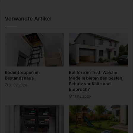
|
e
D
s
Verwandte Artikel
i
t
e
a
M
l
a
t
s
u
t
n
e
g
r
e
c
i
Bodentreppen im
Rolltore im Test: Welche
l
n
Bestandshaus
Modelle bieten den besten
a
e
Schutz vor Kälte und
01.07.2026
s
s
Einbruch?
s
A
11.08.2025
f
s
ü
i
r
a
F
t
ü
i
h
s