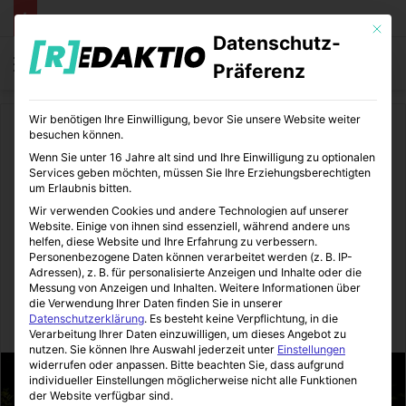
Mit die
Datenschutz-
Menü
S
Präferenz
Wir benötigen Ihre Einwilligung, bevor Sie unsere Website weiter
Start
/
Daheim
besuchen können.
Wenn Sie unter 16 Jahre alt sind und Ihre Einwilligung zu optionalen
Daheim
Gartengestaltung
Services geben möchten, müssen Sie Ihre Erziehungsberechtigten
um Erlaubnis bitten.
Groß, grün und vielseitig:
Wir verwenden Cookies und andere Technologien auf unserer
Website. Einige von ihnen sind essenziell, während andere uns
Hochgewachsene Bäume für
helfen, diese Website und Ihre Erfahrung zu verbessern.
Personenbezogene Daten können verarbeitet werden (z. B. IP-
Adressen), z. B. für personalisierte Anzeigen und Inhalte oder die
Ihren Außenbereich
Messung von Anzeigen und Inhalten.
Weitere Informationen über
die Verwendung Ihrer Daten finden Sie in unserer
Datenschutzerklärung
.
Es besteht keine Verpflichtung, in die
Immo-Makler-Blog
24.08.2023
0
3
3 Minuten gelesen
Verarbeitung Ihrer Daten einzuwilligen, um dieses Angebot zu
nutzen.
Sie können Ihre Auswahl jederzeit unter
Einstellungen
widerrufen oder anpassen.
Bitte beachten Sie, dass aufgrund
individueller Einstellungen möglicherweise nicht alle Funktionen
der Website verfügbar sind.