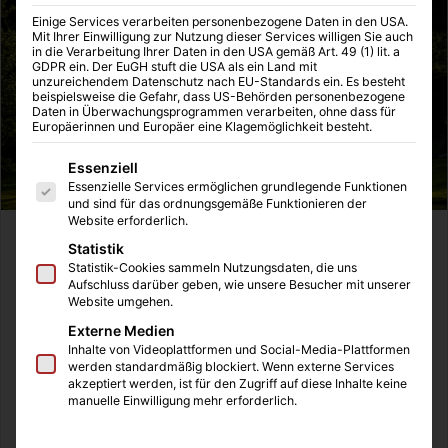
Einige Services verarbeiten personenbezogene Daten in den USA.
Mit Ihrer Einwilligung zur Nutzung dieser Services willigen Sie auch
in die Verarbeitung Ihrer Daten in den USA gemäß Art. 49 (1) lit. a
GDPR ein. Der EuGH stuft die USA als ein Land mit
unzureichendem Datenschutz nach EU-Standards ein. Es besteht
beispielsweise die Gefahr, dass US-Behörden personenbezogene
Daten in Überwachungsprogrammen verarbeiten, ohne dass für
Europäerinnen und Europäer eine Klagemöglichkeit besteht.
Es folgt eine Liste der Service-Gruppen, für die eine Einwilligung
Essenziell
Essenzielle Services ermöglichen grundlegende Funktionen
und sind für das ordnungsgemäße Funktionieren der
Website erforderlich.
Ein hoch gewachsener Baum ist nicht nur ein einfaches
Statistik
Gartenaccesoire, sondern ein Schattenwerfer,
Statistik-Cookies sammeln Nutzungsdaten, die uns
Aufschluss darüber geben, wie unsere Besucher mit unserer
Ertragsbringer oder ein Spieleparadies für Kinder, der
Website umgehen.
ihrem Garten eine faszinierende Dimension verleiht. Der
Externe Medien
Kauf eines hochgewachsenen Baumes für den eigenen
Inhalte von Videoplattformen und Social-Media-Plattformen
Garten bietet Zahlreiche Vorteile, die sowohl die
werden standardmäßig blockiert. Wenn externe Services
akzeptiert werden, ist für den Zugriff auf diese Inhalte keine
ästhetischen als auch die ökologische Bereicherung Ihres
manuelle Einwilligung mehr erforderlich.
Außenbereichs betreffen.
In diesem Artikel erfahren sie, welche Vorteile der Kauf