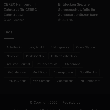
CEREC Hamburg | Ihr
Entdecken Sie, wie
Zahnarzt für CEREC
Sonnenschutzfolie Ihr
Zahnersatz
Zuhause schützen kann
vor 3 Wochen
18.01.2023
Tags
AutoHeldin
baby2child
Bildungsecke
ComicStation
Finanzen
FinanzOlymp
Immo-Makler-Blog
Industrie-Journal
Influencerbude
KitchenApe
LifeStyleLove
MediTipps
Sinnexplosion
SportBeiUns
UmDenGlobus
WP-Campus
Zoomotions
Zukunftsboard
© Copyright 2026 |
Redaktio.de