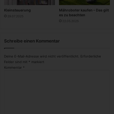
r
c
u
h
Kleinsteuerung
Mähroboter kaufen – Das gilt
n
e
es zu beachten
29.07.2025
g
n
22.05.2025
s
G
k
a
r
r
ä
Schreibe einen Kommentar
t
f
e
t
n
Deine E-Mail-Adresse wird nicht veröffentlicht.
Erforderliche
e
s
Felder sind mit
*
markiert
Kommentar
*