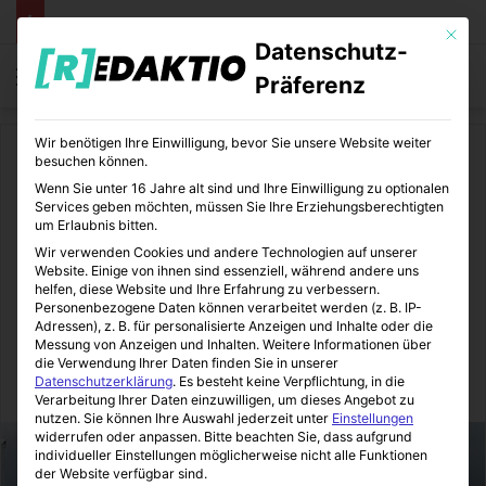
Mit die
Datenschutz-
Menü
S
Präferenz
Wir benötigen Ihre Einwilligung, bevor Sie unsere Website weiter
Start
/
Daheim
besuchen können.
Wenn Sie unter 16 Jahre alt sind und Ihre Einwilligung zu optionalen
Daheim
Renovieren
Services geben möchten, müssen Sie Ihre Erziehungsberechtigten
um Erlaubnis bitten.
Wasserschadensanierung –
Wir verwenden Cookies und andere Technologien auf unserer
Website. Einige von ihnen sind essenziell, während andere uns
Sofortmaßnahmen zur
helfen, diese Website und Ihre Erfahrung zu verbessern.
Personenbezogene Daten können verarbeitet werden (z. B. IP-
Adressen), z. B. für personalisierte Anzeigen und Inhalte oder die
Schadensminimierung
Messung von Anzeigen und Inhalten.
Weitere Informationen über
die Verwendung Ihrer Daten finden Sie in unserer
Datenschutzerklärung
.
Es besteht keine Verpflichtung, in die
Immo-Makler-Blog
25.06.2015
1
4
1 Minute Lesezeit
Verarbeitung Ihrer Daten einzuwilligen, um dieses Angebot zu
nutzen.
Sie können Ihre Auswahl jederzeit unter
Einstellungen
widerrufen oder anpassen.
Bitte beachten Sie, dass aufgrund
individueller Einstellungen möglicherweise nicht alle Funktionen
der Website verfügbar sind.