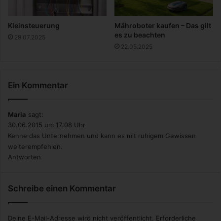
a
f
t
Kleinsteuerung
Mähroboter kaufen – Das gilt
e
es zu beachten
29.07.2025
D
22.05.2025
C
C
o
Ein Kommentar
l
l
e
Maria
sagt:
c
30.06.2015 um 17:08 Uhr
t
Kenne das Unternehmen und kann es mit ruhigem Gewissen
i
weiterempfehlen.
o
Antworten
n
Schreibe einen Kommentar
Deine E-Mail-Adresse wird nicht veröffentlicht.
Erforderliche