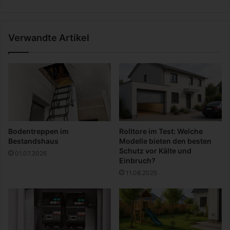
r
e
m
G
a
u
Verwandte Artikel
k
t
e
s
l
c
l
h
o
r
s
i
s
f
c
t
h
f
Bodentreppen im
Rolltore im Test: Welche
ö
ü
Bestandshaus
Modelle bieten den besten
n
r
Schutz vor Kälte und
01.07.2026
e
f
Einbruch?
B
e
11.08.2025
e
h
i
l
n
e
e
r
h