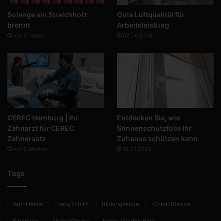
Solange ein Streichholz
Gute Luftqualität für
brennt
Arbeitsleistung
vor 5 Tagen
07.04.2026
CEREC Hamburg | Ihr
Entdecken Sie, wie
Zahnarzt für CEREC
Sonnenschutzfolie Ihr
Zahnersatz
Zuhause schützen kann
vor 3 Wochen
18.01.2023
Tags
AutoHeldin
baby2child
Bildungsecke
ComicStation
Finanzen
FinanzOlymp
Immo-Makler-Blog